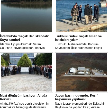
İstanbul’da ‘Kaçak Hat’ skandalı:
Türkbükü'ndeki kaçak liman ve
Suyu sattılar!
iskelelere yıkım!
İstanbul Eyüpsultan’daki Varan
Türkbükü Mahallesi'nde, Bodrum
Gölü’nde, suyun gizli boru hattıyla
Kaymakamlığı koordinesinde kaçak
çekilip tankerlere aktarıldığı öne
liman ve iskelelere yönelik yıkım
sürüldü. Hattın izini süren vatandaşlar,
çalışması başlatıldı.
yaklaşık 3 kilometrelik kaçak düzenek
kurulduğunu iddia etti.
Mavi dönüşüm başlıyor: Aliağa
Japon basını duyurdu: Keşif
Körfezi
başvurusu yapılmış!
Aliağa Körfezi'nde deniz ekosistemini
Nadir toprak elementlerinde Eskişehir
korumak ve balıkçılığı desteklemek
Beylikova’da yapılan keşif, küresel