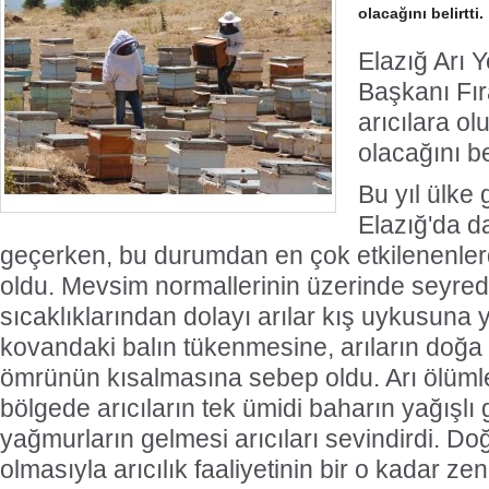
olacağını belirtti.
Elazığ Arı Yet
Başkanı Fır
arıcılara o
olacağını bel
Bu yıl ülke
Elazığ'da d
geçerken, bu durumdan en çok etkilenenlerde
oldu. Mevsim normallerinin üzerinde seyre
sıcaklıklarından dolayı arılar kış uykusuna
kovandaki balın tükenmesine, arıların doğa 
ömrünün kısalmasına sebep oldu. Arı ölümle
bölgede arıcıların tek ümidi baharın yağışl
yağmurların gelmesi arıcıları sevindirdi. D
olmasıyla arıcılık faaliyetinin bir o kadar ze