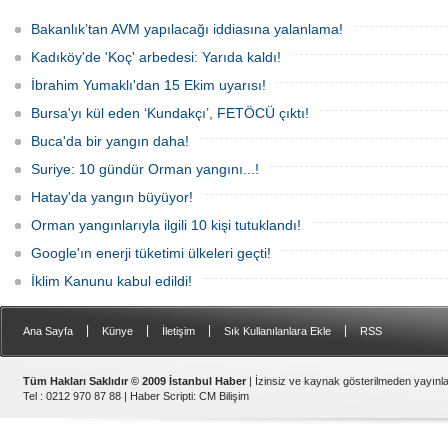
amacıyla 'Mavi Dönüşüm' tanıtıldı.
raporlarda yer almazken, iktidardan
yeni bir hamle geldi.
Bakanlık’tan AVM yapılacağı iddiasına yalanlama!
Kadıköy'de 'Koç' arbedesi: Yarıda kaldı!
İbrahim Yumaklı'dan 15 Ekim uyarısı!
Bursa'yı kül eden ‘Kundakçı’, FETÖCÜ çıktı!
Buca'da bir yangın daha!
Suriye: 10 gündür Orman yangını...!
Hatay'da yangın büyüyor!
Orman yangınlarıyla ilgili 10 kişi tutuklandı!
Google'ın enerji tüketimi ülkeleri geçti!
İklim Kanunu kabul edildi!
|
|
|
|
Ana Sayfa
Künye
İletişim
Sık Kullanılanlara Ekle
RSS
Tüm Hakları Saklıdır © 2009 İstanbul Haber
| İzinsiz ve kaynak gösterilmeden yayın
Tel : 0212 970 87 88 |
Haber Scripti
:
CM Bilişim