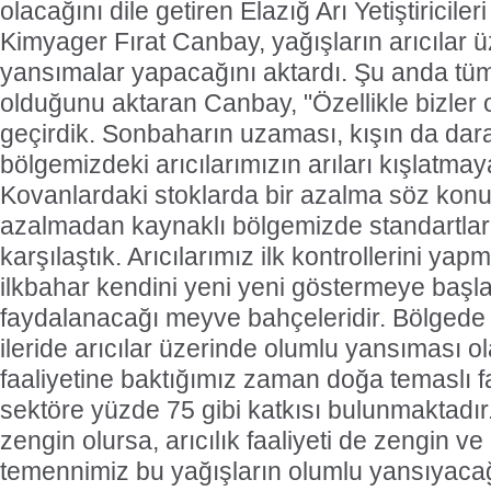
olacağını dile getiren Elazığ Arı Yetiştiriciler
Kimyager Fırat Canbay, yağışların arıcılar 
yansımalar yapacağını aktardı. Şu anda tüm
olduğunu aktaran Canbay, "Özellikle bizler 
geçirdik. Sonbaharın uzaması, kışın da dar
bölgemizdeki arıcılarımızın arıları kışlatma
Kovanlardaki stoklarda bir azalma söz konu
azalmadan kaynaklı bölgemizde standartları
karşılaştık. Arıcılarımız ilk kontrollerini y
ilkbahar kendini yeni yeni göstermeye başladı
faydalanacağı meyve bahçeleridir. Bölgede 
ileride arıcılar üzerinde olumlu yansıması ol
faaliyetine baktığımız zaman doğa temaslı fa
sektöre yüzde 75 gibi katkısı bulunmaktadı
zengin olursa, arıcılık faaliyeti de zengin ve
temennimiz bu yağışların olumlu yansıyaca