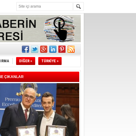
l
li
TIRMA
DİĞER »
TÜRKİYE »
sındaki
esi!
NE ÇIKANLAR
desi!