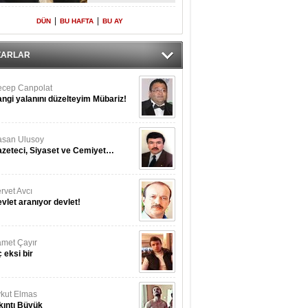
Yeniden Onur
Konuğu
|
|
DÜN
BU HAFTA
BU AY
ZARLAR
cep Canpolat
ngi yalanını düzelteyim Mübariz!
san Ulusoy
zeteci, Siyaset ve Cemiyet…
rvet Avcı
vlet aranıyor devlet!
met Çayır
 eksi bir
kut Elmas
kıntı Büyük