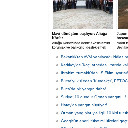
Mavi dönüşüm başlıyor: Aliağa
Japon 
Körfezi
başvur
Aliağa Körfezi'nde deniz ekosistemini
Nadir t
korumak ve balıkçılığı desteklemek
Beyliko
amacıyla 'Mavi Dönüşüm' tanıtıldı.
raporla
yeni bi
Bakanlık’tan AVM yapılacağı iddiasın
Kadıköy'de 'Koç' arbedesi: Yarıda kal
İbrahim Yumaklı'dan 15 Ekim uyarısı!
Bursa'yı kül eden ‘Kundakçı’, FETÖCÜ
Buca'da bir yangın daha!
Suriye: 10 gündür Orman yangını...!
Hatay'da yangın büyüyor!
Orman yangınlarıyla ilgili 10 kişi tutuk
Google'ın enerji tüketimi ülkeleri geçti