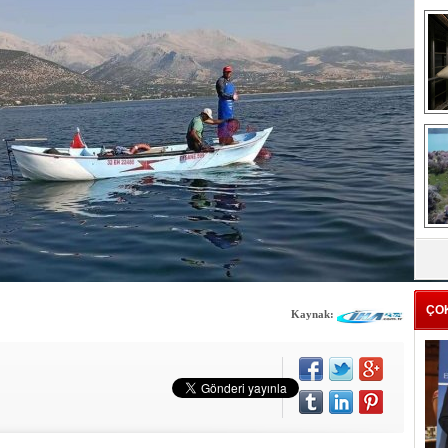
me
e
Z
ba
g
ÇO
Kaynak: