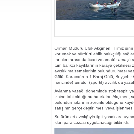
Orman Müdürü Ufuk Akçimen, "İlimiz sınırla
korumak ve sürdürülebilir balıkçılığı sağl
tarihleri arasında ticari ve amatör amaçlı 
tüm balıkçı kayıklarının karaya çekilmesi z
avcılık malzemelerinin bulundurulması yas
Gölü, Karacaören-1 Baraj Gölü, Beyşehir G
haricinde) amatör (sportif) avcılık da yasak
Avlanma yasağı döneminde stok tespiti yapı
iznine tabi olduğunu hatırlatan Akçimen, sa
bulundurmalarının zorunlu olduğunu kaydett
satışının gerçekleştirilmesi veya işlenmesin
Su ürünleri avcılığıyla ilgili yasaklara u
idari para cezası uygulanacağı bildirildi.