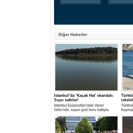
Diğer Haberler
İstanbul’da ‘Kaçak Hat’ skandalı:
Türkbü
Suyu sattılar!
iskele
İstanbul Eyüpsultan’daki Varan
Türkbü
Gölü’nde, suyun gizli boru hattıyla
Kaymak
çekilip tankerlere aktarıldığı öne
liman v
sürüldü. Hattın izini süren vatandaşlar,
çalışma
yaklaşık 3 kilometrelik kaçak düzenek
kurulduğunu iddia etti.