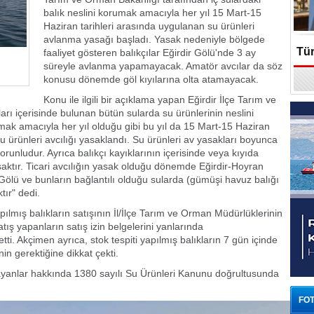
balık neslini korumak amacıyla her yıl 15 Mart-15
Haziran tarihleri arasında uygulanan su ürünleri
avlanma yasağı başladı. Yasak nedeniyle bölgede
Tür
faaliyet gösteren balıkçılar Eğirdir Gölü'nde 3 ay
süreyle avlanma yapamayacak. Amatör avcılar da söz
konusu dönemde göl kıyılarına olta atamayacak.
En
Konu ile ilgili bir açıklama yapan Eğirdir İlçe Tarım ve
rı içerisinde bulunan bütün sularda su ürünlerinin neslini
amak amacıyla her yıl olduğu gibi bu yıl da 15 Mart-15 Haziran
su ürünleri avcılığı yasaklandı. Su ürünleri av yasakları boyunca
orunludur. Ayrıca balıkçı kayıklarının içerisinde veya kıyıda
aktır. Ticari avcılığın yasak olduğu dönemde Eğirdir-Hoyran
ölü ve bunların bağlantılı olduğu sularda (gümüşi havuz balığı
tır" dedi.
lmış balıkların satışının İl/İlçe Tarım ve Orman Müdürlüklerinin
tış yapanların satış izin belgelerini yanlarında
i. Akçimen ayrıca, stok tespiti yapılmış balıkların 7 gün içinde
in gerektiğine dikkat çekti.
ymayanlar hakkında 1380 sayılı Su Ürünleri Kanunu doğrultusunda
FOT