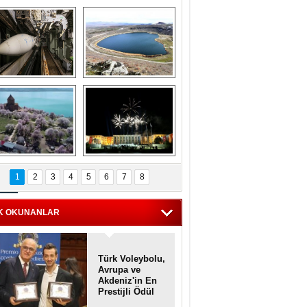
Askeri gemi 
Kapadokya'nın 
zarlığındaki terk 
'kalbi' Narlıgöl 
dilmiş gemilerin 
ilkbaharda bir başka 
etkileyici 
güzel
görüntüleri
iyaretçisiz kalan 
Haftanın 
Akdamar Adası 
fotoğrafları
1
2
3
4
5
6
7
8
dem çiçekleri ile 
örsel bir güzellik
K OKUNANLAR
Türk Voleybolu,
Avrupa ve
Akdeniz'in En
Prestijli Ödül
Töreninde