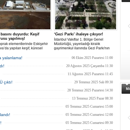
basını duyurdu: Keşif
‘Gezi Parkı’ ihaleye çıkıyor!
usu yapılmış!
İstanbul Vakıflar 1. Bölge Genel
oprak elementlerinde Eskişehir
Müdürlüğü, yayınladığı kiralık
va’da yapılan keşif, küresel
gayrimenkul ilanında Gezi Parkı'nın
rda yer almazken, iktidardan
işletmesi için 28 Ekim'de ihaleye
r hamle geldi.
çıkılacağını belirtti. Aylık muhammen
a yalanlama!
06 Ekim 2025 Pazartesi 11:00
bedelin 600 bin TL olduğu ihaleyi
dı!
kazanan firma, 30 bin metrekarelik
20 Ağustos 2025 Çarşamba 11:30
alanın 3 yıllık kullanım hakkını elde
11 Ağustos 2025 Pazartesi 11:45
edecek.
 çıktı!
29 Temmuz 2025 Salı 09:30
M
28 Temmuz 2025 Pazartesi 14:30
13 Temmuz 2025 Pazar 08:30
05 Temmuz 2025 Cumartesi 15:00
landı!
05 Temmuz 2025 Cumartesi 12:00
!
05 Temmuz 2025 Cumartesi 09:30