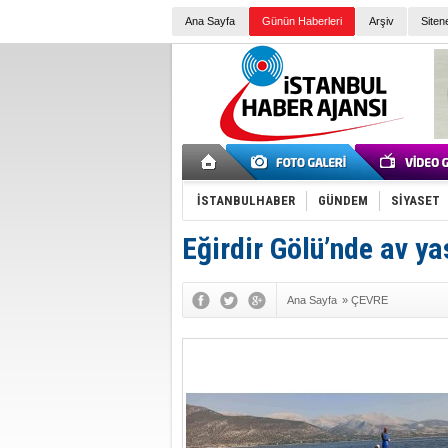
Ana Sayfa
Günün Haberleri
Arşiv
Siten
İSTANBULHABER
GÜNDEM
SİYASET
Eğirdir Gölü’nde av ya
Ana Sayfa
»
ÇEVRE