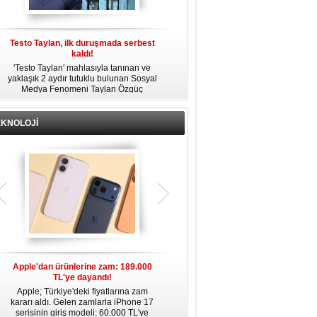
Testo Taylan, ilk duruşmada serbest
'Çay Tutuklusu’ Yusuf Güney, tahliye
kaldı!
edildi!
'Testo Taylan' mahlasıyla tanınan ve
Bir yayında 'Ayahuska' isimli çayı
yaklaşık 2 aydır tutuklu bulunan Sosyal
özendirdiği ifadeler kullandığı
s
Medya Fenomeni Taylan Özgüç
gerekçesiyle tutuklanan şarkıcı Yusuf
Danyıldız, çıktığı ilk duruşmada serbest
Güney, 'Ev Hapsi' şartıyla serbest
bırakıldı.
bırakıldı.
EKNOLOJİ
Apple'dan ürünlerine zam: 189.000
Apple’da yeni dönem: Tim Cook
TL'ye dayandı!
gidiyor, kim geliyor?
Apple; Türkiye'deki fiyatlarına zam
Apple, 2011 yılından bu yana şirketin
kararı aldı. Gelen zamlarla iPhone 17
başında bulunan CEO Tim Cook’un
serisinin giriş modeli; 60.000 TL'ye
görevinden ayrılacağını duyurdu.