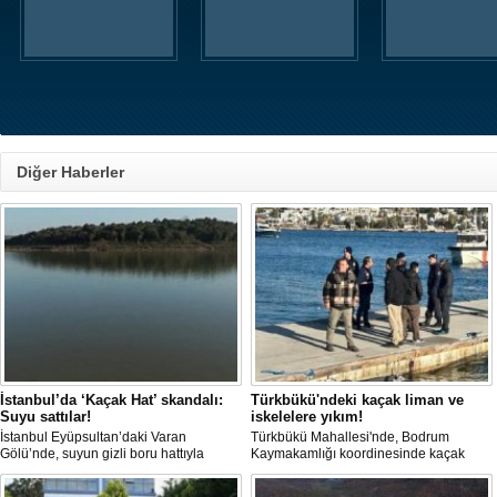
Diğer Haberler
İstanbul’da ‘Kaçak Hat’ skandalı:
Türkbükü'ndeki kaçak liman ve
Suyu sattılar!
iskelelere yıkım!
İstanbul Eyüpsultan’daki Varan
Türkbükü Mahallesi'nde, Bodrum
Gölü’nde, suyun gizli boru hattıyla
Kaymakamlığı koordinesinde kaçak
çekilip tankerlere aktarıldığı öne
liman ve iskelelere yönelik yıkım
sürüldü. Hattın izini süren vatandaşlar,
çalışması başlatıldı.