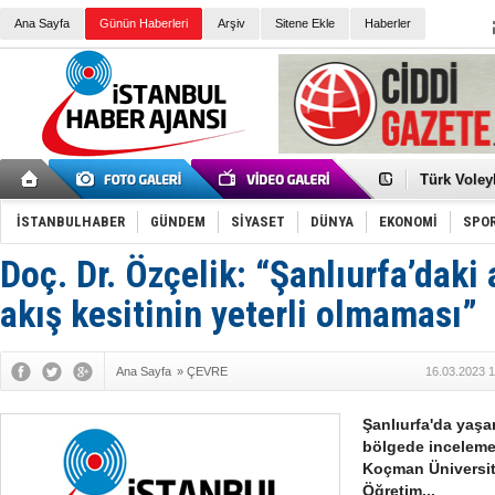
Ana Sayfa
Günün Haberleri
Arşiv
Sitene Ekle
Haberler
Elena Clem
Düşük Risk
Türk Voley
Töreninde
İkinci El M
Guguk kuş
İSTANBULHABER
GÜNDEM
SİYASET
DÜNYA
EKONOMİ
SPO
Sneaker Ay
Erkek Spor
Doç. Dr. Özçelik: “Şanlıurfa’daki
Bakmalısın
Tommy Hilf
Yeri
Ceza sorum
akış kesitinin yeterli olmaması”
Kayyum ata
Ankara kuli
Kemal Kılı
Ana Sayfa
»
ÇEVRE
16.03.2023 1
Erdoğan: “
'Kurultay D
İtalyan Lis
Şanlıurfa'da yaşa
bölgede inceleme
Koçman Üniversite
Öğretim...