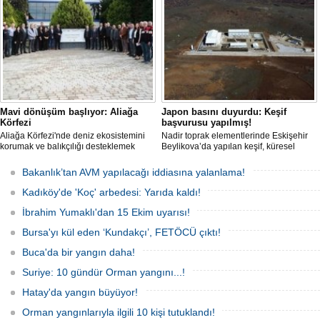
yaklaşık 3 kilometrelik kaçak düzenek
kurulduğunu iddia etti.
Mavi dönüşüm başlıyor: Aliağa
Japon basını duyurdu: Keşif
Körfezi
başvurusu yapılmış!
Aliağa Körfezi'nde deniz ekosistemini
Nadir toprak elementlerinde Eskişehir
korumak ve balıkçılığı desteklemek
Beylikova’da yapılan keşif, küresel
amacıyla 'Mavi Dönüşüm' tanıtıldı.
raporlarda yer almazken, iktidardan
yeni bir hamle geldi.
Bakanlık’tan AVM yapılacağı iddiasına yalanlama!
Kadıköy'de 'Koç' arbedesi: Yarıda kaldı!
İbrahim Yumaklı'dan 15 Ekim uyarısı!
Bursa'yı kül eden ‘Kundakçı’, FETÖCÜ çıktı!
Buca'da bir yangın daha!
Suriye: 10 gündür Orman yangını...!
Hatay'da yangın büyüyor!
Orman yangınlarıyla ilgili 10 kişi tutuklandı!