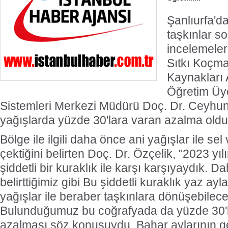
Şanlıurfa'd
taşkınlar s
incelemele
Sıtkı Koçma
Kaynakları 
Öğretim Üye
Sistemleri Merkezi Müdürü Doç. Dr. Ceyhun
yağışlarda yüzde 30'lara varan azalma oldu
Bölge ile ilgili daha önce ani yağışlar ile sel
çektiğini belirten Doç. Dr. Özçelik, "2023 yı
şiddetli bir kuraklık ile karşı karşıyaydık. 
belirttiğimiz gibi Bu şiddetli kuraklık yaz ayl
yağışlar ile beraber taşkınlara dönüşebilece
Bulunduğumuz bu coğrafyada da yüzde 30'l
azalması söz konusuydu. Bahar aylarının ge