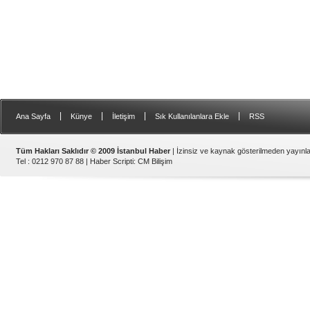
|
|
|
|
Ana Sayfa
Künye
İletişim
Sık Kullanılanlara Ekle
RSS
Tüm Hakları Saklıdır © 2009 İstanbul Haber
| İzinsiz ve kaynak gösterilmeden yayın
Tel : 0212 970 87 88 |
Haber Scripti
:
CM Bilişim