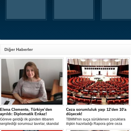
Diğer Haberler
Elena Clemente, Türkiye’den
Ceza sorumluluk yaşı 12'den 10'a
ayrıldı: Diplomatik Enkaz!
düşecek!
Göreve geldiği ilk günden itibaren
TBMM'nin suça sürüklenen çocuklara
sergilediği sorumsuz tavırlar, skandal
ilişkin hazırladığı Rapora göre ceza
kararlar ve özellikle Türk öğrencilere
sorumluluğu yaşının; 12'den 10'a