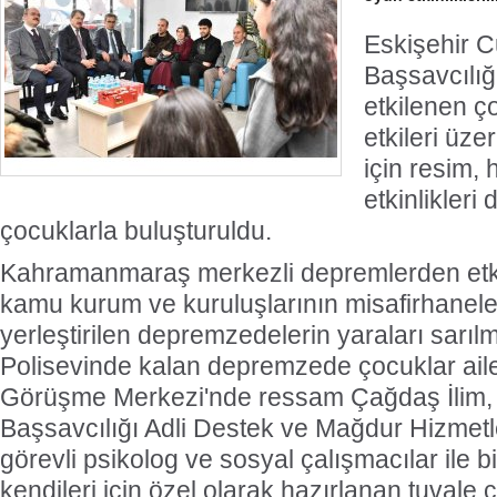
Eskişehir 
Başsavcılı
etkilenen ç
etkileri üze
için resim,
etkinlikler
çocuklarla buluşturuldu.
Kahramanmaraş merkezli depremlerden etki
kamu kurum ve kuruluşlarının misafirhanele
yerleştirilen depremzedelerin yaraları sarıl
Polisevinde kalan depremzede çocuklar ailele
Görüşme Merkezi'nde ressam Çağdaş İlim, 
Başsavcılığı Adli Destek ve Mağdur Hizmet
görevli psikolog ve sosyal çalışmacılar ile b
kendileri için özel olarak hazırlanan tuvale çe