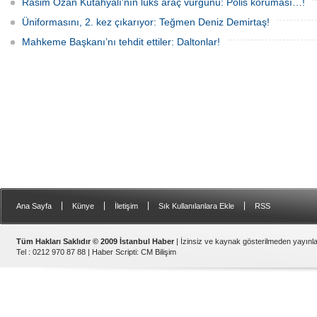
Rasim Ozan Kütahyalı'nın lüks araç vurgunu: Polis koruması…!
Üniformasını, 2. kez çıkarıyor: Teğmen Deniz Demirtaş!
Mahkeme Başkanı’nı tehdit ettiler: Daltonlar!
|
|
|
|
Ana Sayfa
Künye
İletişim
Sık Kullanılanlara Ekle
RSS
Tüm Hakları Saklıdır © 2009 İstanbul Haber
| İzinsiz ve kaynak gösterilmeden yayın
Tel : 0212 970 87 88 |
Haber Scripti
:
CM Bilişim