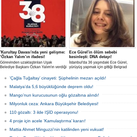
uyguladığı vize ambargosuyla tepkilerin
düşürülmesi planlanıyor.
odağında olan İtalya’nın İstanbul
Başkonsolosu Elena Clemente’nin
Türkiye’deki görevi nihayet sona erdi.
'Kurultay Davası'nda yeni gelişme:
Ece Gürel'in ölüm sebebi
‘Özkan Yalım’ın ifadesi!
kesinleşti: DNA detayı!
Görevinden uzaklaştırılan Uşak
İstanbul'da 36 yaşındaki Ece Gürel,
Belediye Başkanı Özkan Yalım'ın verdiği
yürüyüş yapmak için gittiği Belgrad
son ek ifade 'Kurultay' davası dosyasına
Ormanı'nda 2 Mart 2025'te kayıplara
girdi.
karıştı. 4 gün sonra sağ bulunan ancak
‘Çağla Tuğaltay’ cinayeti: Şüphelinin mezarı açıldı!
kaldırıldığı hastanede hayatını
kaybeden Ece'nin ölümüyle ilgili
Malatya’da 5,6 büyüklüğünde deprem oldu!
soruşturma tamamlanırken, dikkat
çeken detaylar yer aldı.
Mango’nun kurucusunun oğlu gözaltına alındı!
Milyonluk ceza: Ankara Büyükşehir Belediyesi!
110 gözaltı: 3 ilde IŞİD operasyonu!
4 proje için acele ‘Kamulaştırma’ kararı!
Mattia Ahmet Minguzzi'nin katilinden yeni vukuat!