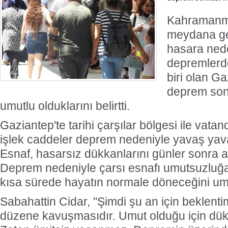
Kahramanm
meydana ge
hasara ned
depremlerde
biri olan Ga
deprem son
umutlu olduklarını belirtti.
Gaziantep'te tarihi çarşılar bölgesi ile vat
işlek caddeler deprem nedeniyle yavaş yav
Esnaf, hasarsız dükkanlarını günler sonra 
Deprem nedeniyle çarsı esnafı umutsuzluğa
kısa sürede hayatın normale döneceğini umu
Sabahattin Cidar, "Şimdi şu an için beklentim
düzene kavuşmasıdır. Umut olduğu için dük