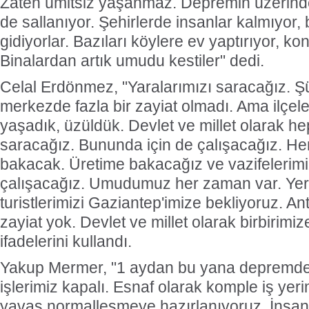
Zaten ümitsiz yaşanmaz. Depremin üzerinde
de sallanıyor. Şehirlerde insanlar kalmıyor,
gidiyorlar. Bazıları köylere ev yaptırıyor, kon
Binalardan artık umudu kestiler" dedi.
Celal Erdönmez, "Yaralarımızı saracağız. Şü
merkezde fazla bir zayiat olmadı. Ama ilçel
yaşadık, üzüldük. Devlet ve millet olarak hep
saracağız. Bununda için de çalışacağız. He
bakacak. Üretime bakacağız ve vazifelerimi
çalışacağız. Umudumuz her zaman var. Yerl
turistlerimizi Gaziantep'imize bekliyoruz. A
zayiat yok. Devlet ve millet olarak birbirimi
ifadelerini kullandı.
Yakup Mermer, "1 aydan bu yana depremde
işlerimiz kapalı. Esnaf olarak komple iş yeri
yavaş normalleşmeye hazırlanıyoruz. İnsanın