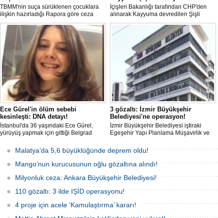
TBMM'nin suça sürüklenen çocuklara
İçişleri Bakanlığı tarafından CHP'den
ilişkin hazırladığı Rapora göre ceza
alınarak Kayyuma devredilen Şişli
sorumluluğu yaşının; 12'den 10'a
Belediyesinde bir hafta içinde 2. kez
düşürülmesi planlanıyor.
Kayyum değişti.
Ece Gürel'in ölüm sebebi
3 gözaltı: İzmir Büyükşehir
kesinleşti: DNA detayı!
Belediyesi'ne operasyon!
İstanbul'da 36 yaşındaki Ece Gürel,
İzmir Büyükşehir Belediyesi iştiraki
yürüyüş yapmak için gittiği Belgrad
Egeşehir Yapı Planlama Müşavirlik ve
Ormanı'nda 2 Mart 2025'te kayıplara
Teknoloji A.Ş.'ye yönelik 'İhaleye fesat
karıştı. 4 gün sonra sağ bulunan ancak
karıştırma' operasyonu düzenlendi. 4
Malatya’da 5,6 büyüklüğünde deprem oldu!
kaldırıldığı hastanede hayatını
şüpheliden 3'ü; Jandarma ekipleri
kaybeden Ece'nin ölümüyle ilgili
tarafınca gözaltına alındı.
Mango’nun kurucusunun oğlu gözaltına alındı!
soruşturma tamamlanırken, dikkat
çeken detaylar yer aldı.
Milyonluk ceza: Ankara Büyükşehir Belediyesi!
110 gözaltı: 3 ilde IŞİD operasyonu!
4 proje için acele ‘Kamulaştırma’ kararı!