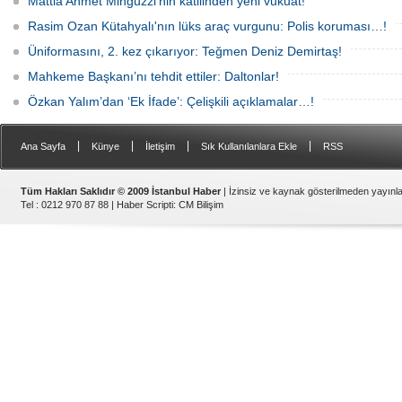
Mattia Ahmet Minguzzi'nin katilinden yeni vukuat!
Rasim Ozan Kütahyalı'nın lüks araç vurgunu: Polis koruması…!
Üniformasını, 2. kez çıkarıyor: Teğmen Deniz Demirtaş!
Mahkeme Başkanı’nı tehdit ettiler: Daltonlar!
Özkan Yalım’dan ‘Ek İfade’: Çelişkili açıklamalar…!
|
|
|
|
Ana Sayfa
Künye
İletişim
Sık Kullanılanlara Ekle
RSS
Tüm Hakları Saklıdır © 2009 İstanbul Haber
| İzinsiz ve kaynak gösterilmeden yayın
Tel : 0212 970 87 88 |
Haber Scripti
:
CM Bilişim