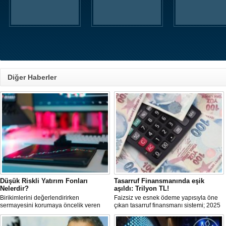
Diğer Haberler
Düşük Riskli Yatırım Fonları
Tasarruf Finansmanında eşik
Nelerdir?
aşıldı: Trilyon TL!
Birikimlerini değerlendirirken
Faizsiz ve esnek ödeme yapısıyla öne
sermayesini korumaya öncelik veren
çıkan tasarruf finansmanı sistemi; 2025
yatırımcılar için düşük riskli fonlar
itibariyle trilyon TL’yi aşan işlem
önemli bir alternatif sunar.
hacmine ulaşarak ana akım bir finansal