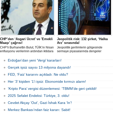
modele dönüştü. Dar ve orta gelirli
kesime; ev ve araç sahibi olma yolunda
güçlü bir alternatif sunuyor.
CHP’den ‘Asgari Ücret’ ve 'Emekli
Jeopolitik risk: 132 şirket, ‘Halka
Maaşı’ çağrısı!
Arz’ sırasında!
CHP’li Burhanettin Bulut, TÜİK’in Nisan
Jeopolitik gerilimlerin gölgesinde
enflasyonu verilerinin ardından iktidara
sermaye piyasalarında dengeler
'Asgari Ücret' ve 'Emekli Maaşı' çağrısı
değişirken, TSPB Başkanı Karagöz
yaptı. Bulut; hayat pahalılığı karşısında
halka arz cephesine dikkat çekti.
Erdoğan'dan yeni ‘Vergi’ kararları!
mevcut gelirlerle geçinmenin mümkün
2026’da artan belirsizliklere rağmen
olmadığını belirtti.
132 şirketin halka arz için sırada
Gerçek işsiz sayısı 13 milyona dayandı!
olduğu, finansmana erişimde zorlanan
firmaların borsaya yöneliminin
FED, ‘Faiz’ kararını açıkladı: Ne oldu?
sürebileceği belirtiliyor.
Her ‘3’ kişiden ‘1’i işsiz: Ekonomide kırmızı alarm!
‘Kripto Para’ vergisi düzenlemesi: ‘TBMM’de geri çekildi!
2025 Sefalet Endeksi: Türkiye, 3. oldu!
Cevdet Akçay ‘Out’, Gazi İshak Kara ‘In’!
Merkez Bankası’ndan faiz kararı: Sabit!