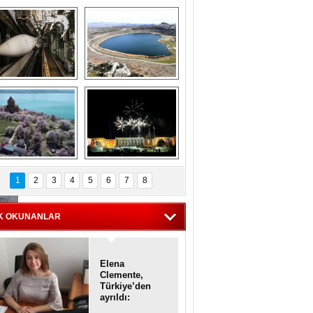
Askeri gemi 
Kapadokya'nın 
zarlığındaki terk 
'kalbi' Narlıgöl 
dilmiş gemilerin 
ilkbaharda bir başka 
etkileyici 
güzel
görüntüleri
iyaretçisiz kalan 
Haftanın 
Akdamar Adası 
fotoğrafları
1
2
3
4
5
6
7
8
dem çiçekleri ile 
örsel bir güzellik
K OKUNANLAR
Elena
Clemente,
Türkiye’den
ayrıldı:
Diplomatik