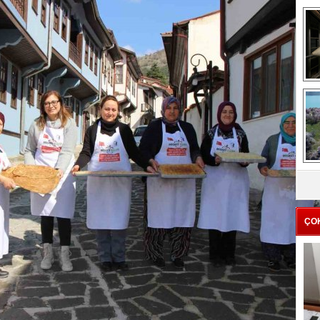
me
e
Z
ba
g
ÇO