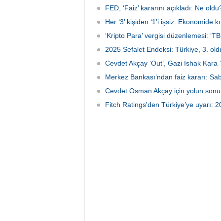
olduğu
FED, ‘Faiz’ kararını açıkladı: Ne oldu
firmala
sürebile
Her ‘3’ kişiden ‘1’i işsiz: Ekonomide k
‘Kripto Para’ vergisi düzenlemesi: ‘TB
2025 Sefalet Endeksi: Türkiye, 3. old
Cevdet Akçay ‘Out’, Gazi İshak Kara ‘
Merkez Bankası’ndan faiz kararı: Sab
Cevdet Osman Akçay için yolun sonu
Fitch Ratings'den Türkiye’ye uyarı: 2