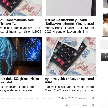
El
En
M
Ba
uf Finansmanında eşik
Merkez Bankası’nın yıl sonu
Ka
: Trilyon TL!
‘Enflasyon’ tahmini: Yine tutmadı!
z ve esnek ödeme yapısıyla öne
Merkez Bankası Başkanı Fatih Karahan,
asarruf finansmanı sistemi; 2025
2026 yıl sonu enflasyon tahmininin
le trilyon TL’yi aşan işlem
yüzde 16'dan yüzde 24'e yükseltildiğini
 ulaşarak ana akım bir finansal
bildirdi. Karahan ayrıca birçok
dönüştü. Dar ve orta gelirli
ekonomide büyüme öngörülerinin aşağı
De
 ev ve araç sahibi olma yolunda
yönde güncellendiğinin görüldüğünü
ge
ir alternatif sunuyor.
söyledi.
S
itik risk: 132 şirket, ‘Halka
Aylık ve yıllık enflasyon açıklandı:
ırasında!
Arttı!
tik gerilimlerin gölgesinde
Türkiye İstatistik Kurumu verilerine göre
e piyasalarında dengeler
Nisan 2026’da aylık enflasyon yüzde
rken, TSPB Başkanı Karagöz
4,18, yıllık enflasyon ise yüzde 32,37
rz cephesine dikkat çekti.
oldu. Açıklanan rakamlar; piyasa
02 Mayıs 2026 Cumartesi 10:30
 artan belirsizliklere rağmen
beklentilerinin üzerinde gerçekleşti.
dı!
ketin halka arz için sırada
01 Mayıs 2026 Cuma 16:00