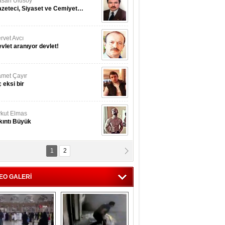
san Ulusoy
zeteci, Siyaset ve Cemiyet…
rvet Avcı
vlet aranıyor devlet!
met Çayır
 eksi bir
kut Elmas
kıntı Büyük
1
2
nan İslamoğulları
Kmonoksit’ zehirlenmesi...
EO GALERİ
hmet Akyol
rket ...!