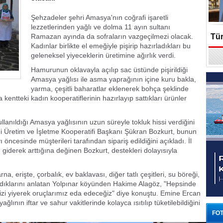
Şehzadeler şehri Amasya'nın coğrafi işaretli
lezzetlerinden yağlı ve dolma 11 ayın sultanı
Ramazan ayında da sofraların vazgeçilmezi olacak.
Tür
Kadınlar birlikte el emeğiyle pişirip hazırladıkları bu
geleneksel yiyeceklerin üretimine ağırlık verdi.
En
Hamurunun oklavayla açılıp sac üstünde pişirildiği
Amasya yağlısı ile asma yaprağının içine kuru bakla,
yarma, çeşitli baharatlar eklenerek bohça şeklinde
entteki kadın kooperatiflerinin hazırlayıp sattıkları ürünler
lanıldığı Amasya yağlısının uzun süreyle tokluk hissi verdiğini
mi Üretim ve İşletme Kooperatifi Başkanı Şükran Bozkurt, bunun
ncesinde müşterileri tarafından sipariş edildiğini açıkladı. İl
 giderek arttığına değinen Bozkurt, destekleri dolayısıyla
, erişte, çorbalık, ev baklavası, diğer tatlı çeşitleri, su böreği,
ırladıklarını anlatan Yolpınar köyünden Hakime Alagöz, "Hepsinde
imizi yiyerek oruçlarımız eda edeceğiz" diye konuştu. Emine Ercan
ğlının iftar ve sahur vakitlerinde kolayca ısıtılıp tüketilebildiğini
FOT