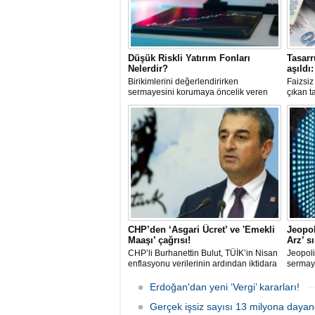
Düşük Riskli Yatırım Fonları
Tasarr
Nelerdir?
aşıldı
Birikimlerini değerlendirirken
Faizsi
sermayesini korumaya öncelik veren
çıkan t
yatırımcılar için düşük riskli fonlar
itibariy
önemli bir alternatif sunar.
hacmine
modele 
kesime;
güçlü b
CHP’den ‘Asgari Ücret’ ve 'Emekli
Jeopol
Maaşı’ çağrısı!
Arz’ s
CHP’li Burhanettin Bulut, TÜİK’in Nisan
Jeopoli
enflasyonu verilerinin ardından iktidara
sermay
'Asgari Ücret' ve 'Emekli Maaşı' çağrısı
değişi
yaptı. Bulut; hayat pahalılığı karşısında
halka a
Erdoğan'dan yeni ‘Vergi’ kararları!
mevcut gelirlerle geçinmenin mümkün
2026’da
olmadığını belirtti.
Gerçek işsiz sayısı 13 milyona dayan
132 şir