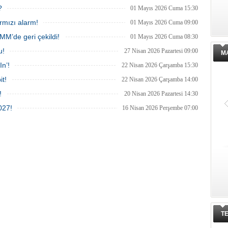
, finansmana erişimde zorlanan
?
01 Mayıs 2026 Cuma 15:30
rın borsaya yöneliminin
ceği belirtiliyor.
ırmızı alarm!
01 Mayıs 2026 Cuma 09:00
MM’de geri çekildi!
01 Mayıs 2026 Cuma 08:30
u!
27 Nisan 2026 Pazartesi 09:00
M
In’!
22 Nisan 2026 Çarşamba 15:30
it!
22 Nisan 2026 Çarşamba 14:00
!
20 Nisan 2026 Pazartesi 14:30
027!
16 Nisan 2026 Perşembe 07:00
T