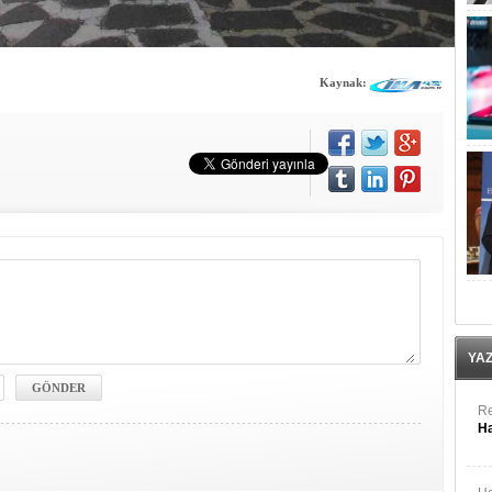
Kaynak:
YA
Re
Ha