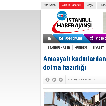
Ana Sayfa
Günün Haberleri
Arşiv
Siten
İSTANBULHABER
GÜNDEM
SİYASET
Amasyalı kadınlardan 
dolma hazırlığı
Ana Sayfa
»
EKONOMİ