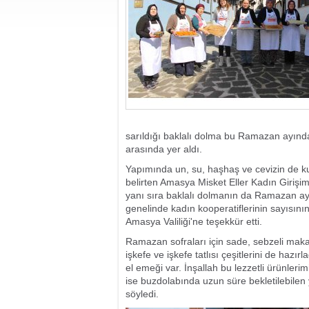
sarıldığı baklalı dolma bu Ramazan ayında k
arasında yer aldı.
Yapımında un, su, haşhaş ve cevizin de kul
belirten Amasya Misket Eller Kadın Girişi
yanı sıra baklalı dolmanın da Ramazan ayı ö
genelinde kadın kooperatiflerinin sayısının
Amasya Valiliği'ne teşekkür etti.
Ramazan sofraları için sade, sebzeli makarna
işkefe ve işkefe tatlısı çeşitlerini de haz
el emeği var. İnşallah bu lezzetli ürünler
ise buzdolabında uzun süre bekletilebilen ya
söyledi.