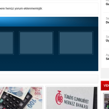
Ha
Ga
ere henüz yorum eklenmemiştir.
Se
De
Sa
Üç
Ay
Sı
Ad
‘A
VİD
Me
Te