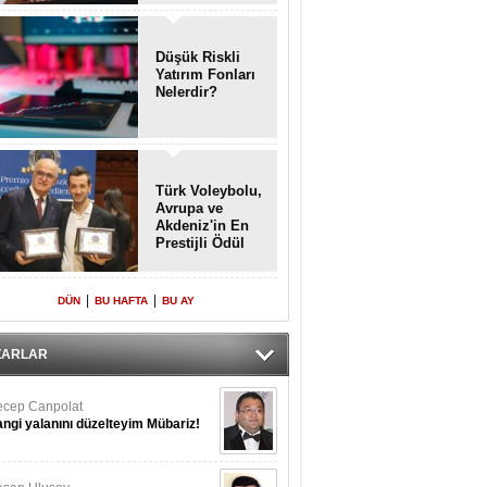
Enkaz!
Düşük Riskli
Yatırım Fonları
Nelerdir?
Türk Voleybolu,
Avrupa ve
Akdeniz'in En
Prestijli Ödül
Töreninde
Yeniden Onur
Konuğu
|
|
DÜN
BU HAFTA
BU AY
ZARLAR
cep Canpolat
ngi yalanını düzelteyim Mübariz!