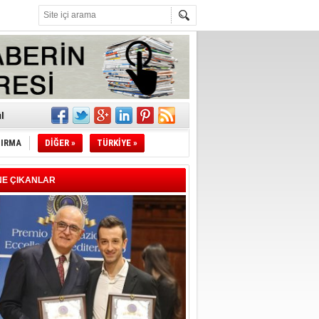
z!
l
TIRMA
DİĞER »
TÜRKİYE »
li
sındaki
NE ÇIKANLAR
esi!
desi!