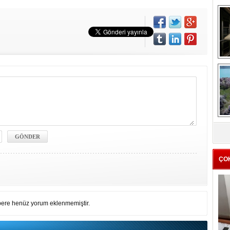
me
e
Z
ba
g
ÇO
ere henüz yorum eklenmemiştir.