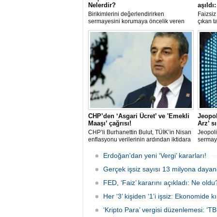
Nelerdir?
aşıldı
Birikimlerini değerlendirirken
Faizsi
sermayesini korumaya öncelik veren
çıkan t
yatırımcılar için düşük riskli fonlar
itibariy
önemli bir alternatif sunar.
hacmine
modele 
kesime;
güçlü b
CHP’den ‘Asgari Ücret’ ve 'Emekli
Jeopol
Maaşı’ çağrısı!
Arz’ s
CHP’li Burhanettin Bulut, TÜİK’in Nisan
Jeopoli
enflasyonu verilerinin ardından iktidara
sermay
'Asgari Ücret' ve 'Emekli Maaşı' çağrısı
değişi
yaptı. Bulut; hayat pahalılığı karşısında
halka a
Erdoğan'dan yeni ‘Vergi’ kararları!
mevcut gelirlerle geçinmenin mümkün
2026’da
olmadığını belirtti.
Gerçek işsiz sayısı 13 milyona dayan
132 şir
olduğu
FED, ‘Faiz’ kararını açıkladı: Ne oldu
firmala
sürebile
Her ‘3’ kişiden ‘1’i işsiz: Ekonomide k
‘Kripto Para’ vergisi düzenlemesi: ‘TB