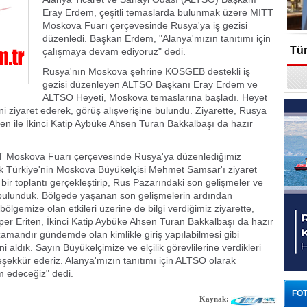
Eray Erdem, çeşitli temaslarda bulunmak üzere MITT
Moskova Fuarı çerçevesinde Rusya'ya iş gezisi
düzenledi. Başkan Erdem, "Alanya'mızın tanıtımı için
Tür
çalışmaya devam ediyoruz" dedi.
Rusya'nın Moskova şehrine KOSGEB destekli iş
En
gezisi düzenleyen ALTSO Başkanı Eray Erdem ve
ALTSO Heyeti, Moskova temaslarına başladı. Heyet
ni ziyaret ederek, görüş alışverişine bulundu. Ziyarette, Rusya
iten ile İkinci Katip Aybüke Ahsen Turan Bakkalbaşı da hazır
MITT Moskova Fuarı çerçevesinde Rusya'ya düzenlediğimiz
ak Türkiye'nin Moskova Büyükelçisi Mehmet Samsar'ı ziyaret
 bir toplantı gerçekleştirip, Rus Pazarındaki son gelişmeler ve
nde bulunduk. Bölgede yaşanan son gelişmelerin ardından
ölgemize olan etkileri üzerine de bilgi verdiğimiz ziyarette,
per Eriten, İkinci Katip Aybüke Ahsen Turan Bakkalbaşı da hazır
 zamandır gündemde olan kimlikle giriş yapılabilmesi gibi
i aldık. Sayın Büyükelçimize ve elçilik görevlilerine verdikleri
 teşekkür ederiz. Alanya'mızın tanıtımı için ALTSO olarak
m edeceğiz" dedi.
FOT
Kaynak: