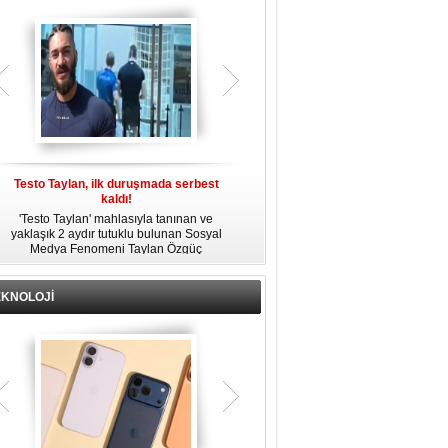
gözaltına alındı.
Testo Taylan, ilk duruşmada serbest
'Çay Tutuklusu’ Yusuf Güney, tahliye
kaldı!
edildi!
'Testo Taylan' mahlasıyla tanınan ve
Bir yayında 'Ayahuska' isimli çayı
yaklaşık 2 aydır tutuklu bulunan Sosyal
özendirdiği ifadeler kullandığı
s
Medya Fenomeni Taylan Özgüç
gerekçesiyle tutuklanan şarkıcı Yusuf
Danyıldız, çıktığı ilk duruşmada serbest
Güney, 'Ev Hapsi' şartıyla serbest
bırakıldı.
bırakıldı.
EKNOLOJİ