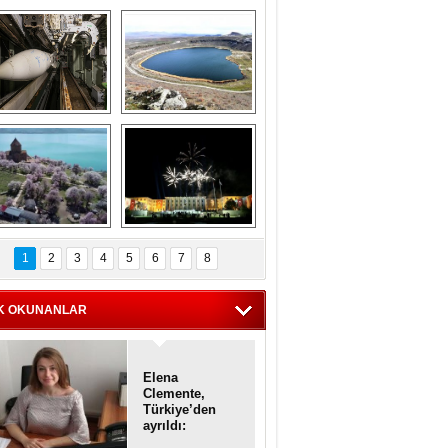
Askeri gemi 
Kapadokya'nın 
zarlığındaki terk 
'kalbi' Narlıgöl 
dilmiş gemilerin 
ilkbaharda bir başka 
etkileyici 
güzel
görüntüleri
iyaretçisiz kalan 
Haftanın 
Akdamar Adası 
fotoğrafları
1
2
3
4
5
6
7
8
dem çiçekleri ile 
örsel bir güzellik
K OKUNANLAR
Elena
Clemente,
Türkiye’den
ayrıldı:
Diplomatik