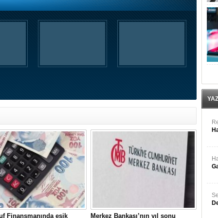
YA
Re
Ha
Ha
Ga
Se
De
uf Finansmanında eşik
Merkez Bankası’nın yıl sonu