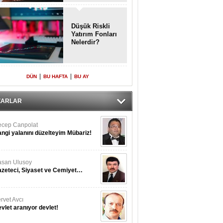
Enkaz!
Düşük Riskli
Yatırım Fonları
Nelerdir?
|
|
DÜN
BU HAFTA
BU AY
ZARLAR
cep Canpolat
ngi yalanını düzelteyim Mübariz!
san Ulusoy
zeteci, Siyaset ve Cemiyet…
rvet Avcı
vlet aranıyor devlet!