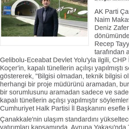
AK Parti Ça
Naim Makas
Deniz Zaferi
dönümünde
Recep Tayy
tarafından a
Gelibolu-Eceabat Devlet Yolu'yla ilgili, CHP
Koçer'in, kapalı tünellerin açılışı yapılmıştı 
göstererek, "Bilgisi olmadan, teknik bilgisi
herhangi bir proje müdürünü aramadan, bur
bir sorumlusunu aramadan sadece ve sadece
kapalı tünellerin açılışı yapılmıştır söyleml
Cumhuriyet Halk Partisi İl Başkanını esefle 
Çanakkale'nin ulaşım standardını yükselte
yatırımları kapsamında, Avrupa Yakası'nda 