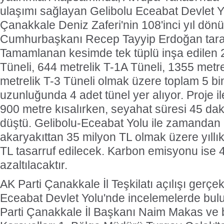
ulaşımı sağlayan Gelibolu Eceabat Devlet Y
Çanakkale Deniz Zaferi'nin 108'inci yıl dö
Cumhurbaşkanı Recep Tayyip Erdoğan taraf
Tamamlanan kesimde tek tüplü inşa edilen 2
Tüneli, 644 metrelik T-1A Tüneli, 1355 metre
metrelik T-3 Tüneli olmak üzere toplam 5 b
uzunluğunda 4 adet tünel yer alıyor. Proje 
900 metre kısalırken, seyahat süresi 45 da
düştü. Gelibolu-Eceabat Yolu ile zamandan
akaryakıttan 35 milyon TL olmak üzere yıllı
TL tasarruf edilecek. Karbon emisyonu ise 4
azaltılacaktır.
AK Parti Çanakkale İl Teşkilatı açılışı gerçek
Eceabat Devlet Yolu'nde incelemelerde bulu
Parti Çanakkale İl Başkanı Naim Makas ve 