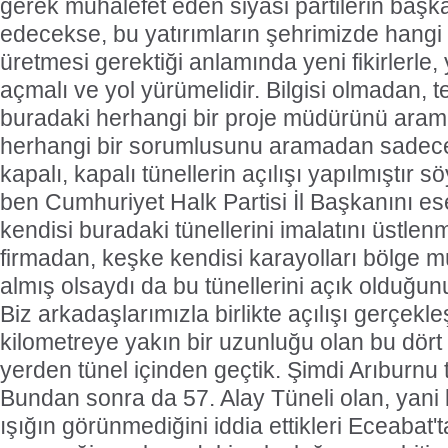
gerek muhalefet eden siyasi partilerin başk
edecekse, bu yatırımların şehrimizde hangi
üretmesi gerektiği anlamında yeni fikirlerle, 
açmalı ve yol yürümelidir. Bilgisi olmadan, t
buradaki herhangi bir proje müdürünü aram
herhangi bir sorumlusunu aramadan sadece
kapalı, kapalı tünellerin açılışı yapılmıştır 
ben Cumhuriyet Halk Partisi İl Başkanını es
kendisi buradaki tünellerini imalatını üstlen
firmadan, keşke kendisi karayolları bölge 
almış olsaydı da bu tünellerini açık olduğun
Biz arkadaşlarımızla birlikte açılışı gerçekle
kilometreye yakın bir uzunluğu olan bu dört 
yerden tünel içinden geçtik. Şimdi Arıburnu t
Bundan sonra da 57. Alay Tüneli olan, yani k
ışığın görünmediğini iddia ettikleri Eceabat'