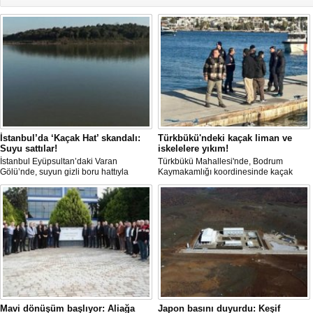
İstanbul’da ‘Kaçak Hat’ skandalı:
Türkbükü'ndeki kaçak liman ve
Suyu sattılar!
iskelelere yıkım!
İstanbul Eyüpsultan’daki Varan
Türkbükü Mahallesi'nde, Bodrum
Gölü’nde, suyun gizli boru hattıyla
Kaymakamlığı koordinesinde kaçak
çekilip tankerlere aktarıldığı öne
liman ve iskelelere yönelik yıkım
sürüldü. Hattın izini süren vatandaşlar,
çalışması başlatıldı.
yaklaşık 3 kilometrelik kaçak düzenek
kurulduğunu iddia etti.
Mavi dönüşüm başlıyor: Aliağa
Japon basını duyurdu: Keşif