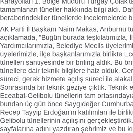
Karayolları 1. Bölge Müdürü Turgay Çolak't
tamamlanan tüneller hakkında bilgi aldı. D
beraberindekiler tünellerde incelemelerde 
AK Parti İl Başkanı Naim Makas, Arıburnu tü
açıklamada, "Bugün burada teşkilatımızla, İ
Yardımcılarımızla, Belediye Meclis üyelerimi
üyelerimizle, ilçe başkanlarımızla birlikte E
tünelleri şantiyesinde bir brifing aldık. Bu br
tünellere dair teknik bilgilere haiz olduk. G
süreci, gerek hizmete açılış süreci ile alakalı 
Sonrasında bir teknik geziye çıktık. Teknik 
Eceabat-Gelibolu tünellerin tam ortasınday
bundan üç gün önce Saygıdeğer Cumhurba
Recep Tayyip Erdoğan'ın katılımları ile birli
Gelibolu tünellerinin açılışını gerçekleştirdi
sayfalarına adını yazdıran şehrimiz ve bu kı