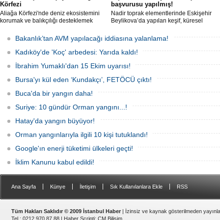
Körfezi
başvurusu yapılmış!
Aliağa Körfezi'nde deniz ekosistemini
Nadir toprak elementlerinde Eskişehir
korumak ve balıkçılığı desteklemek
Beylikova’da yapılan keşif, küresel
amacıyla 'Mavi Dönüşüm' tanıtıldı.
raporlarda yer almazken, iktidardan
yeni bir hamle geldi.
Bakanlık’tan AVM yapılacağı iddiasına yalanlama!
Kadıköy'de 'Koç' arbedesi: Yarıda kaldı!
İbrahim Yumaklı'dan 15 Ekim uyarısı!
Bursa'yı kül eden ‘Kundakçı’, FETÖCÜ çıktı!
Buca'da bir yangın daha!
Suriye: 10 gündür Orman yangını...!
Hatay'da yangın büyüyor!
Orman yangınlarıyla ilgili 10 kişi tutuklandı!
Google'ın enerji tüketimi ülkeleri geçti!
İklim Kanunu kabul edildi!
|
|
|
|
Ana Sayfa
Künye
İletişim
Sık Kullanılanlara Ekle
RSS
Tüm Hakları Saklıdır © 2009 İstanbul Haber
| İzinsiz ve kaynak gösterilmeden yayın
Tel : 0212 970 87 88 |
Haber Scripti
:
CM Bilişim