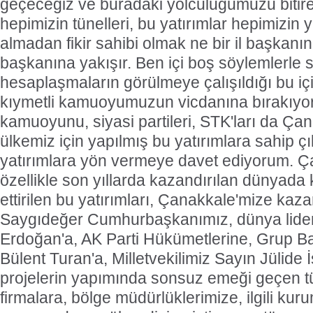
geçeceğiz ve buradaki yolculuğumuzu bitire
hepimizin tünelleri, bu yatırımlar hepimizin ya
almadan fikir sahibi olmak ne bir il başkanı
başkanına yakışır. Ben içi boş söylemlerle s
hesaplaşmaların görülmeye çalışıldığı bu iç
kıymetli kamuoyumuzun vicdanına bırakıy
kamuoyunu, siyasi partileri, STK'ları da Ça
ülkemiz için yapılmış bu yatırımlara sahip 
yatırımlara yön vermeye davet ediyorum. Ç
özellikle son yıllarda kazandırılan dünyad
ettirilen bu yatırımları, Çanakkale'mize kaza
Saygıdeğer Cumhurbaşkanımız, dünya lider
Erdoğan'a, AK Parti Hükümetlerine, Grup B
Bülent Turan'a, Milletvekilimiz Sayın Jülide
projelerin yapımında sonsuz emeği geçen t
firmalara, bölge müdürlüklerimize, ilgili kur