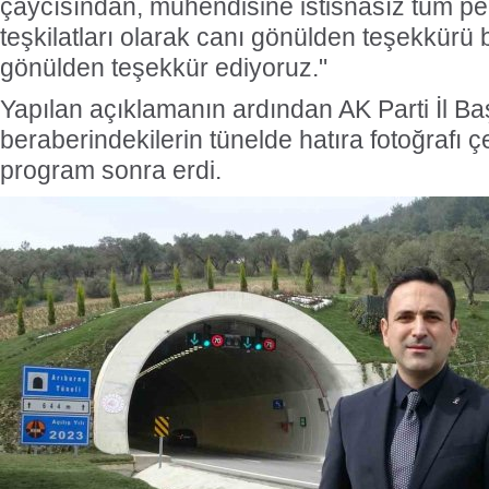
çaycısından, mühendisine istisnasız tüm pe
teşkilatları olarak canı gönülden teşekkürü b
gönülden teşekkür ediyoruz."
Yapılan açıklamanın ardından AK Parti İl B
beraberindekilerin tünelde hatıra fotoğrafı çe
program sonra erdi.