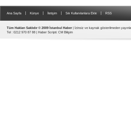
|
|
|
|
Ana Sayfa
Künye
İletişim
Sık Kullanılanlara Ekle
RSS
Tüm Hakları Saklıdır © 2009 İstanbul Haber
| İzinsiz ve kaynak gösterilmeden yayın
Tel : 0212 970 87 88 |
Haber Scripti
:
CM Bilişim