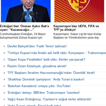
Mükemmeliyet Ödülü) törenine 2. kez
resmi olarak davet edildi.
Erdoğan’dan 'Osman Aşkın Bak'a
Kayserispor'dan UEFA, FIFA ve
uyarı: “Kazanacağız…”
TFF’ye dilekçe!
Cumhurbaşkanı Erdoğan, 19 Mayıs
Kayserispor; Süper Lig’de bazı Kulüp
buluşmasında Dünya Kupası için
Başkanı ve Yöneticilerinin yasa dışı
"Sürpriz yapabiliriz" diyen Gençlik ve
bahis oynadığı gerekçesiyle TFF, UEFA
Spor Bakanı Osman Aşkın Bak’a,
ve FIFA’ya resmi dilekçe göndererek
Devlet Bahçeli’den ‘Fatih Terim’ talimatı!
"Sürpriz yapabiliriz deme, kazanacağız
ligin tescil edilmemesini talep edecek.
diyeceksin" sözleriyle müdahale etti.
'Türkiye Kupası'nda finalin adı belli oldu: Konyaspor - Trabzonspor
'Süper Kupa Finalistleri' belli oldu: Kimler yarışacak?
Rasim Ozan Kütahyalı, gözaltına alındı!
TFF Başkanı İbrahim Hacıosmanoğlu’ndan ‘Özerklik’ itirafı!
‘Shakhtar Donetsk’ şampiyon: 'Arda Turan’a baskın!
‘Batuhan Karadeniz’ ortaya çıktı: YouTube!
‘Erdoğan’ detayı: İBB'den ‘Trabzonspor’ hamlesi!
Yağız Kaan Erdoğmuş, 'Carlsen'e soğuk terler döktürdü!
'Arda Turan' elendi, ‘Final’ belli oldu!