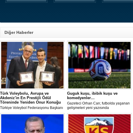
Diğer Haberler
Türk Voleybolu, Avrupa ve
Guguk kuşu, ibibik kuşu ve
Akdeniz'in En Prestijli Ödül
komedyenler…
Töreninde Yeniden Onur Konuğu
Gazeteci Orhan Can; futbolda yaşanan
Türkiye Voleybol Federasyonu Başkanı
gelişmeleri yeni yazısında
Mehmet Akif Üstündağ ile A Milli Kadın
değerlendirdi.
Voleybol Takımı Başantrenörü Daniele
Santarelli, İtalya'nın başkenti Roma'da
düzenlenecek Euro-Mediterranean
Excellence Award 2026 (Akdeniz