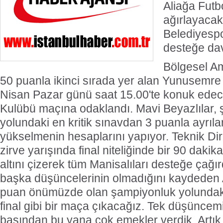
Aliağa Futb
ağırlayaca
Belediyespo
desteğe dave
Bölgesel Am
50 puanla ikinci sırada yer alan Yunusemre
Nisan Pazar günü saat 15.00'te konuk edece
Kulübü maçına odaklandı. Mavi Beyazlılar,
yolundaki en kritik sınavdan 3 puanla ayrıla
yükselmenin hesaplarını yapıyor. Teknik Dir
zirve yarışında final niteliğinde bir 90 dakik
altını çizerek tüm Manisalıları desteğe çağ
başka düşüncelerinin olmadığını kaydeden 
puan önümüzde olan şampiyonluk yolundaki 
final gibi bir maça çıkacağız. Tek düşüncem
başından bu yana çok emekler verdik. Artık 