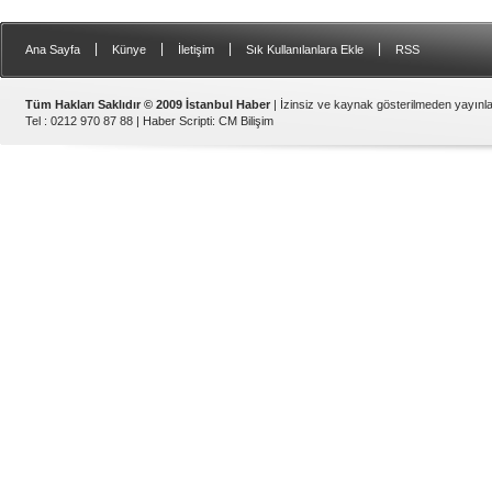
|
|
|
|
Ana Sayfa
Künye
İletişim
Sık Kullanılanlara Ekle
RSS
Tüm Hakları Saklıdır © 2009 İstanbul Haber
| İzinsiz ve kaynak gösterilmeden yayın
Tel : 0212 970 87 88 |
Haber Scripti
:
CM Bilişim