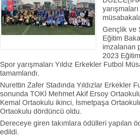
DÜZCE(İHA)
yarışmaları 
müsabakala
Gençlik ve S
Eğitim Baka
imzalanan p
2023 Eğitim
Spor yarışmaları Yıldız Erkekler Futbol Müs
tamamlandı.
Nurettin Zafer Stadında Yıldızlar Erkekler 
sonunda TOKİ Mehmet Akif Ersoy Ortaokulu 
Kemal Ortaokulu ikinci, İsmetpaşa Ortaokul
Ortaokulu dördüncü oldu.
Dereceye giren takımlara ödülleri yapılan öd
edildi.