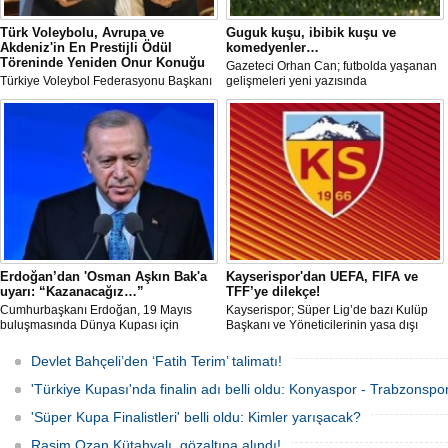
Türk Voleybolu, Avrupa ve
Guguk kuşu, ibibik kuşu ve
Akdeniz'in En Prestijli Ödül
komedyenler…
Töreninde Yeniden Onur Konuğu
Gazeteci Orhan Can; futbolda yaşanan
Türkiye Voleybol Federasyonu Başkanı
gelişmeleri yeni yazısında
Mehmet Akif Üstündağ ile A Milli Kadın
değerlendirdi.
Voleybol Takımı Başantrenörü Daniele
Santarelli, İtalya'nın başkenti Roma'da
düzenlenecek Euro-Mediterranean
Excellence Award 2026 (Akdeniz
Mükemmeliyet Ödülü) törenine 2. kez
resmi olarak davet edildi.
Erdoğan’dan 'Osman Aşkın Bak'a
Kayserispor'dan UEFA, FIFA ve
uyarı: “Kazanacağız…”
TFF’ye dilekçe!
Cumhurbaşkanı Erdoğan, 19 Mayıs
Kayserispor; Süper Lig’de bazı Kulüp
buluşmasında Dünya Kupası için
Başkanı ve Yöneticilerinin yasa dışı
"Sürpriz yapabiliriz" diyen Gençlik ve
bahis oynadığı gerekçesiyle TFF, UEFA
Spor Bakanı Osman Aşkın Bak’a,
ve FIFA’ya resmi dilekçe göndererek
Devlet Bahçeli’den ‘Fatih Terim’ talimatı!
"Sürpriz yapabiliriz deme, kazanacağız
ligin tescil edilmemesini talep edecek.
diyeceksin" sözleriyle müdahale etti.
'Türkiye Kupası'nda finalin adı belli oldu: Konyaspor - Trabzonspor
'Süper Kupa Finalistleri' belli oldu: Kimler yarışacak?
Rasim Ozan Kütahyalı, gözaltına alındı!