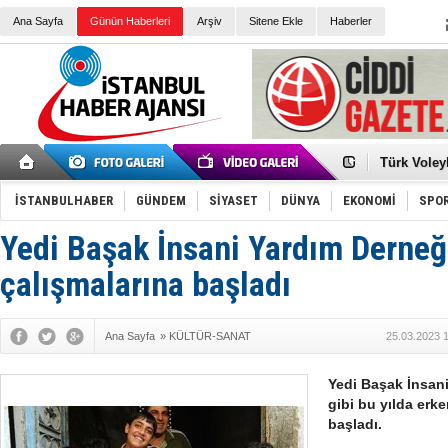
Ana Sayfa
Günün Haberleri
Arşiv
Sitene Ekle
Haberler
Elena Clem
Düşük Risk
Türk Voley
Töreninde
İkinci El M
Guguk kuş
İSTANBULHABER
GÜNDEM
SİYASET
DÜNYA
EKONOMİ
SPO
Sneaker Ay
Erkek Spor
Yedi Başak İnsani Yardım Derne
Bakmalısın
Tommy Hilf
Yeri
Ceza sorum
çalışmalarına başladı
Kayyum ata
Ankara kuli
Kemal Kılı
Ana Sayfa
»
KÜLTÜR-SANAT
25.03.2023 
Erdoğan: “
'Kurultay D
İtalyan Lis
Yedi Başak İnsani
gibi bu yılda erk
başladı.