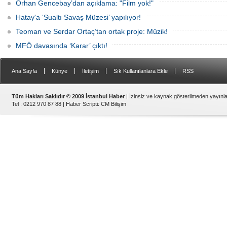
Orhan Gencebay’dan açıklama: "Film yok!"
Hatay'a ‘Sualtı Savaş Müzesi’ yapılıyor!
Teoman ve Serdar Ortaç’tan ortak proje: Müzik!
MFÖ davasında ‘Karar’ çıktı!
|
|
|
|
Ana Sayfa
Künye
İletişim
Sık Kullanılanlara Ekle
RSS
Tüm Hakları Saklıdır © 2009 İstanbul Haber
| İzinsiz ve kaynak gösterilmeden yayın
Tel : 0212 970 87 88 |
Haber Scripti
:
CM Bilişim