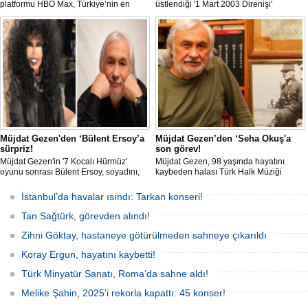
platformu HBO Max, Türkiye’nin en
üstlendiği '1 Mart 2003 Direnişi'
sarsıcı kriminal vakalarından biri olan
belgeselinin ilk gösterimine katılan
Palu Ailesi dosyasını yeniden gündeme
Özgür Özel, burada “Yine aynı Amerika;
taşıyor. Belgeselden fragman gelirken,
bu sefer Trump, yine masum çocuklar
müebbet hapis cezası alan Tuncer
bombardımanla öldürülürken,
Ustael'in yıllar sonra konuşması sosyal
Müslüman kanı dökülürken bugün
medyada gündem oldu.
Türkiye’de yine o gün Irak’ta
yaşananlara "Evet" diyen Recep Tayyip
Erdoğan iktidarda" açıklamasında
bulundu.
Müjdat Gezen'den ‘Bülent Ersoy’a
Müjdat Gezen’den ‘Seha Okuş'a
sürpriz!
son görev!
Müjdat Gezen'in '7 Kocalı Hürmüz'
Müjdat Gezen, 98 yaşında hayatını
oyunu sonrası Bülent Ersoy, soyadını,
kaybeden halası Türk Halk Müziği
Gezen'in değiştirdiğini açıklayarak
sanatçısı Seha Okuş'un cenazesine
"Müjdat, 'Erkoç çok sert geldi, biraz
katıldı. Taziye dileklerini ilettikten sonra
İstanbul’da havalar ısındı: Tarkan konseri!
yumuşatalım' dedi. Halbuki ben zaten
rahatsızlığı nedeniyle alandan ayrılan
yumuşaktım" ifadelerini kullandı. Öte
usta oyuncunun maske taktığı görüldü.
Tan Sağtürk, görevden alındı!
yandan Müjdat Gezen de Gırgıriye'nin
assolistinin Ersoy olacağını açıkladı.
Zihni Göktay, hastaneye götürülmeden sahneye çıkarıldı
Koray Ergun, hayatını kaybetti!
Türk Minyatür Sanatı, Roma’da sahne aldı!
Melike Şahin, 2025'i rekorla kapattı: 45 konser!