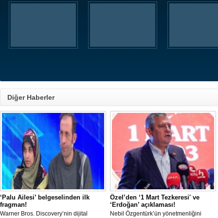
Diğer Haberler
‘Palu Ailesi’ belgeselinden ilk
Özel’den ‘1 Mart Tezkeresi' ve
fragman!
‘Erdoğan’ açıklaması!
Warner Bros. Discovery’nin dijital
Nebil Özgentürk’ün yönetmenliğini