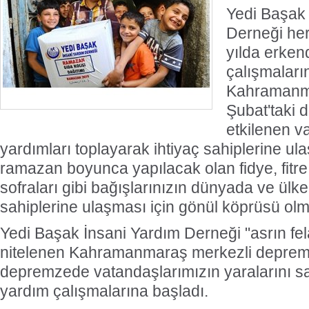
Yedi Başak 
Derneği her
yılda erke
çalışmaları
Kahramanma
Şubat'taki 
etkilenen va
yardımları toplayarak ihtiyaç sahiplerine ul
ramazan boyunca yapılacak olan fidye, fitre
sofraları gibi bağışlarınızın dünyada ve ülk
sahiplerine ulaşması için gönül köprüsü ol
Yedi Başak İnsani Yardım Derneği "asrın fel
nitelenen Kahramanmaraş merkezli depreml
depremzede vatandaşlarımızın yaralarını sa
yardım çalışmalarına başladı.