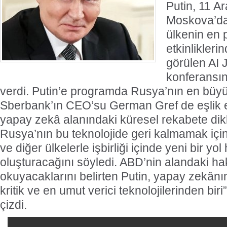
Putin, 11 Ar
Moskova’da
ülkenin en p
etkinlikleri
görülen AI 
konferansın
verdi. Putin’e programda Rusya’nın en büy
Sberbank’ın CEO’su German Gref de eşlik e
yapay zekâ alanındaki küresel rekabete dik
Rusya’nın bu teknolojide geri kalmamak içi
ve diğer ülkelerle işbirliği içinde yeni bir yol 
oluşturacağını söyledi. ABD’nin alandaki h
okuyacaklarını belirten Putin, yapay zekânın
kritik ve en umut verici teknolojilerinden biri
çizdi.