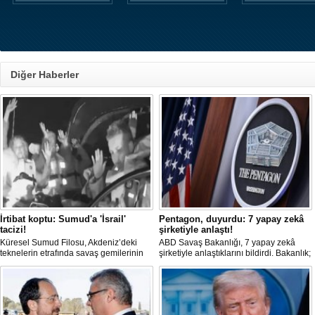
Diğer Haberler
İrtibat koptu: Sumud'a 'İsrail'
Pentagon, duyurdu: 7 yapay zekâ
tacizi!
şirketiyle anlaştı!
Küresel Sumud Filosu, Akdeniz’deki
ABD Savaş Bakanlığı, 7 yapay zekâ
teknelerin etrafında savaş gemilerinin
şirketiyle anlaştıklarını bildirdi. Bakanlık;
görüldüğünü ve İsrail ordusunun taciz
yapay zekâ teknolojisini bilgisayar
ettiği bir tekneyle irtibatlarının
ağlarında ve savaş alanında kullanmayı
koptuğunu bildirdi.
hedefliyor