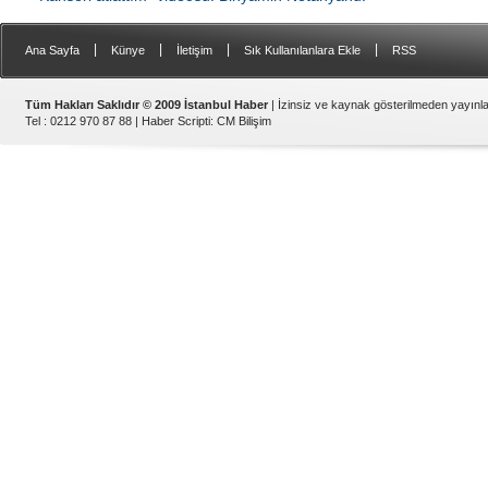
|
|
|
|
Ana Sayfa
Künye
İletişim
Sık Kullanılanlara Ekle
RSS
Tüm Hakları Saklıdır © 2009 İstanbul Haber
| İzinsiz ve kaynak gösterilmeden yayın
Tel : 0212 970 87 88 |
Haber Scripti
:
CM Bilişim