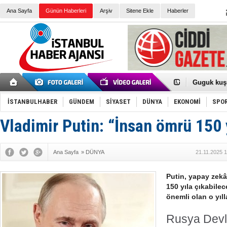
Ana Sayfa
Günün Haberleri
Arşiv
Sitene Ekle
Haberler
Türk Voley
Töreninde
İkinci El M
Guguk kuş
Sneaker Ay
Erkek Spor
İSTANBULHABER
GÜNDEM
SİYASET
DÜNYA
EKONOMİ
SPO
Bakmalısın
Tommy Hilf
Yeri
Ceza sorum
Vladimir Putin: “İnsan ömrü 150 
Kayyum ata
Ankara kuli
Kemal Kılı
Ana Sayfa
»
DÜNYA
21.11.2025 
Erdoğan: “
'Kurultay D
İtalyan Lis
Putin, yapay zek
Ece Gürel'
150 yıla çıkabilec
3 gözaltı:
önemli olan o yıll
Rusya Devl