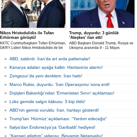
Nikos Hristodulidis ile Tufan
Trump, duyurdu: 3 günlük
Erhürman görüştü!
‘Ateşkes’ ilan etti!
KKTC Cumhurbaşkanı Tufan Erhürman,
ABD Başkanı Donald Trump, Rusya ve
GKRY Lideri Nikos Hristodulidis ile bir
Ukrayna arasında 9 - 11 Mayıs
araya geldi. Erhürman, "Toplantı yararlı,
tarihlerini kapsayan, 1000 esirin takas
verimli ve olumlu bir havada geçti" dedi.
edileceği 3 günlük bir 'Ateşkes' ilan
ABD, saldırdı: İran’da art arda patlamalar!
edildiğini duyurdu.
Kanarya adaları ayağa kalktı: Hantavirüs alarmı!
Zengezur’da yeni denklem: İran hattı!
Marco Rubio, duyurdu: ‘İran Operasyonu’ sona erdi!
Dışişleri Bakanlığı’ndan ‘Ermenistan Sınırı’ açıklaması!
Lüks gemide salgın kâbusu: 3 kişi öldü!
ABD'nin gemisi vuruldu: İran, haritayı gösterdi!
Trump'tan ‘Hürmüz’ açıklaması: “Yardım edeceğiz”
İtalya’dan Endonezya’ya 'Garibaldi' hediyesi!
“Kanseri atlattım” videosu: Binyamin Netanyahu!