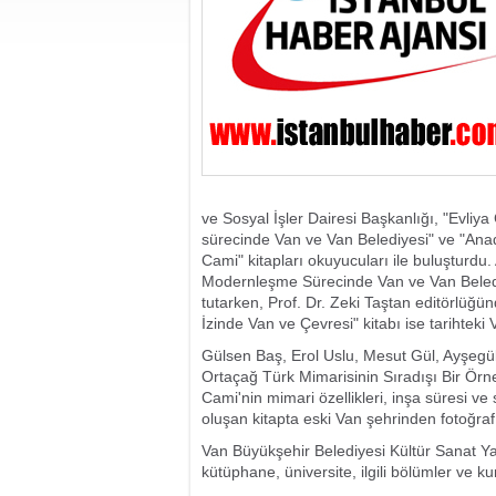
ve Sosyal İşler Dairesi Başkanlığı, "Evliy
sürecinde Van ve Van Belediyesi" ve "Anad
Cami" kitapları okuyucuları ile buluşturd
Modernleşme Sürecinde Van ve Van Beledi
tutarken, Prof. Dr. Zeki Taştan editörlüğü
İzinde Van ve Çevresi" kitabı ise tarihteki V
Gülsen Baş, Erol Uslu, Mesut Gül, Ayşegü
Ortaçağ Türk Mimarisinin Sıradışı Bir Örne
Cami'nin mimari özellikleri, inşa süresi ve
oluşan kitapta eski Van şehrinden fotoğraf 
Van Büyükşehir Belediyesi Kültür Sanat Yay
kütüphane, üniversite, ilgili bölümler ve 