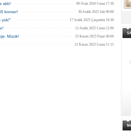
 aldı!
09 Ocak 2026 Cuma 17:30
 45 konser!
30 Aralık 2025 Salı 09:00
De
 yok!"
17 Aralık 2025 Çarşamba 10:30
ge
r!
12 Aralık 2025 Cuma 12:00
S
je: Müzik!
23 Kasım 2025 Pazar 00:00
21 Kasım 2025 Cuma 11:15
Hastane'de operasyon: ‘Doktor’a
Rüşvet' gözaltıları!
Ondokuzmayıs Üniversitesi
Hastanesinde bazı Doktorların;
hastalardan rüşvet aldığı iddiasıyla
başlatılan 'Soruşturma' kapsamında
Samsun ve Ordu’da eş zamanlı
operasyon düzenlendi. Aralarında 4
M
Doktorun da bulunduğu 18 şüpheli