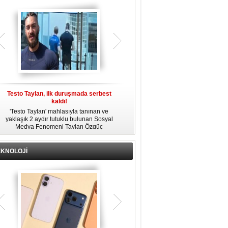
t
'Çay Tutuklusu’ Yusuf Güney, tahliye
‘Mükremin Gezgin’ dosyası:
edildi!
İddianamesi hazırlandı!
Bir yayında 'Ayahuska' isimli çayı
Ünlülere yönelik uyuşturucu
al
özendirdiği ifadeler kullandığı
soruşturmasında tutuklanan Mükremin
gerekçesiyle tutuklanan şarkıcı Yusuf
Gezgin hakkında 2 suçlamadan
st
Güney, 'Ev Hapsi' şartıyla serbest
'İddianame' hazırlandı.
bırakıldı.
EKNOLOJİ