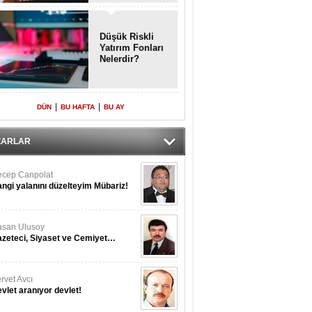
Enkaz!
Düşük Riskli
Yatırım Fonları
Nelerdir?
cep Canpolat
ngi yalanını düzelteyim Mübariz!
|
|
DÜN
BU HAFTA
BU AY
san Ulusoy
zeteci, Siyaset ve Cemiyet…
ZARLAR
rvet Avcı
vlet aranıyor devlet!
met Çayır
 eksi bir
kut Elmas
kıntı Büyük