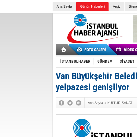
Ana Sayfa
Günün Haberleri
Arşiv
Siten
İSTANBULHABER
GÜNDEM
SİYASET
Van Büyükşehir Beledi
yelpazesi genişliyor
Ana Sayfa
»
KÜLTÜR-SANAT