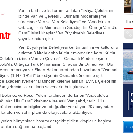
Van'ın tarihi ve kültürünü anlatan "Evliya Çelebi'nin
izinde Van ve Çevresi', "Osmanlı Modernleşme
sürecinde Van ve Van Belediyesi" ve "Anadolu'da
Türk Voleybolu, Avrupa ve Akdeniz'in
Ortaçağ Türk Mimarisinin Sıradışı Bir Örneği Van Ulu
Cami" isimli kitaplar Van Büyükşehir Belediyesi
En Prestijli Ödül Töreninde Yeniden
yayınlarından çıktı.
Van Büyükşehir Belediyesi kentin tarihini ve kültürünü
Onur Konuğu
anlatan 3 kitabı daha kültür envanterine kattı. Kültür
a Çelebi'nin izinde Van ve Çevresi', "Osmanlı Modernleşme
olu'da Ortaçağ Türk Mimarisinin Sıradışı Bir Örneği Van Ulu
u. Araştırmacı-yazar Sinan Hakan tarafından hazırlanan "Osmanlı
yesi (1847-1915)" belediyenin Osmanlı dönemine ışık
nde akademisyenler tarafından kaleme alınan "Evliya Çelebi'nin
an şehrinin izlerini tarih severlerle buluşturuyor.
l Bekmez ve Resul Yelen tarafından derlenen "Anadolu'da
ği Van Ulu Cami" kitabında ise eski Van şehri, tarihi Ulu
 süslemesinden bilgiler ve fotoğraflar yer alıyor. 207 sayfadan
kareleri ve şehir planı da okuyuculara aktarılıyor.
ınları bünyesinde basımı gerçekleştirilen kitapların başlıca
kurumlara dağıtımına başlandı.
FOT