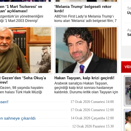
en ‘1 Mart Tezkeresi' ve
‘Melania Trump’ belgeseli rekor
Ad
an’ açıklaması!
kırdı!
‘A
zgentürk’ün yönetmenliğini
ABD'nin First Lady’si Melania Trump’ı
iği '1 Mart 2003 Direnişi'
konu alan 'Melania' adlı belgesel film; 7
linin ilk gösterimine katılan
milyon Dolarlık açılış hasılatıyla son 10
zel, burada “Yine aynı Amerika;
yılın en yüksek gişeli belgesel açılışına
Me
er Trump, yine masum çocuklar
imza attı.
Te
dımanla öldürülürken,
an kanı dökülürken bugün
’de yine o gün Irak’ta
nlara "Evet" diyen Recep Tayyip
El
n iktidarda" açıklamasında
En
u.
VİD
Ba
t Gezen’den ‘Seha Okuş'a
Hakan Taşıyan, kalp krizi geçirdi!
Ka
rev!
Arabesk sanatçısı Hakan Taşıyan,
Gezen, 98 yaşında hayatını
geçirdiği kalp krizi sonrası hastaneye
en halası Türk Halk Müziği
kaldırıldı. Durumu kritik olan Taşıyan için
ısı Seha Okuş'un cenazesine
Cumhurbaşkanı Erdoğan'ın ne
 Taziye dileklerini ilettikten sonra
gerekiyorsa yapılması yönünde talimat
seri!
17 Ocak 2026 Cumartesi 14:00
zlığı nedeniyle alandan ayrılan
verdiği öğrenildi.
M
uncunun maske taktığı görüldü.
17 Ocak 2026 Cumartesi 12:00
n sahneye çıkarıldı
14 Ocak 2026 Çarşamba 12:00
12 Ocak 2026 Pazartesi 15:30