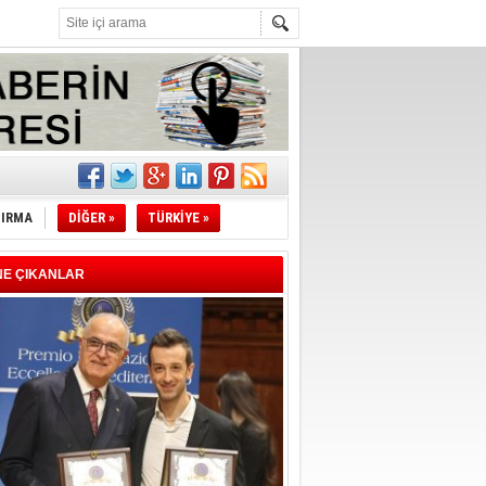
z!
l
li
TIRMA
DİĞER »
TÜRKİYE »
sındaki
NE ÇIKANLAR
esi!
desi!