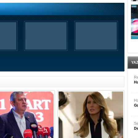
Re
Ha
Ha
Ga
YA
Se
De
Sa
Üç
Ay
Sı