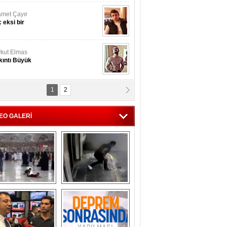
nan İslamoğulları
Kmonoksit’ zehirlenmesi...
hmet Akyol
rket ...!
1
2
if Kuzey
 güzel ölü, Benim ölüm!
EO GALERİ
nu Avar
os, Fısat ve Delik!
ekke'ye rahmet 
Ayağı kırık vatandaş 
yağdı... Yağmur 
depremden böyle 
altında Kabe'yi 
kaçtı!
tavaf ettiler...