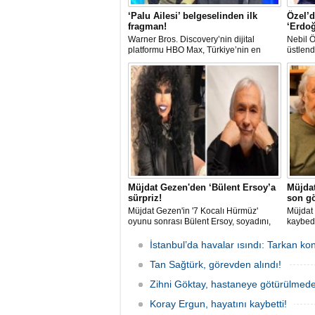
‘Palu Ailesi’ belgeselinden ilk
Özel’d
fragman!
‘Erdoğ
Warner Bros. Discovery’nin dijital
Nebil Ö
platformu HBO Max, Türkiye’nin en
üstlend
sarsıcı kriminal vakalarından biri olan
belgese
Palu Ailesi dosyasını yeniden gündeme
Özgür Ö
taşıyor. Belgeselden fragman gelirken,
bu sef
müebbet hapis cezası alan Tuncer
bombar
Ustael'in yıllar sonra konuşması sosyal
Müslüm
medyada gündem oldu.
Türkiye
yaşana
Erdoğa
bulund
Müjdat Gezen'den ‘Bülent Ersoy’a
Müjda
sürpriz!
son gö
Müjdat Gezen'in '7 Kocalı Hürmüz'
Müjdat 
oyunu sonrası Bülent Ersoy, soyadını,
kaybed
Gezen'in değiştirdiğini açıklayarak
sanatç
"Müjdat, 'Erkoç çok sert geldi, biraz
katıldı.
İstanbul’da havalar ısındı: Tarkan kon
yumuşatalım' dedi. Halbuki ben zaten
rahatsı
yumuşaktım" ifadelerini kullandı. Öte
Tan Sağtürk, görevden alındı!
usta oy
yandan Müjdat Gezen de Gırgıriye'nin
Zihni Göktay, hastaneye götürülmede
assolistinin Ersoy olacağını açıkladı.
Koray Ergun, hayatını kaybetti!