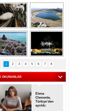
Askeri gemi 
Kapadokya'nın 
zarlığındaki terk 
'kalbi' Narlıgöl 
dilmiş gemilerin 
ilkbaharda bir başka 
etkileyici 
güzel
görüntüleri
iyaretçisiz kalan 
Haftanın 
Akdamar Adası 
fotoğrafları
1
2
3
4
5
6
7
8
dem çiçekleri ile 
örsel bir güzellik
K OKUNANLAR
Elena
Clemente,
Türkiye’den
ayrıldı:
Diplomatik