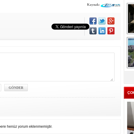
Kaynak:
me
e
Z
ba
g
ÇO
ere henüz yorum eklenmemiştir.