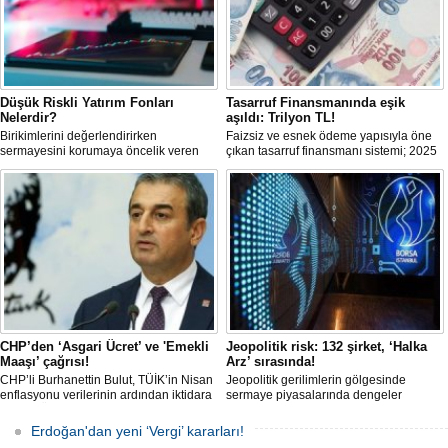
Düşük Riskli Yatırım Fonları
Tasarruf Finansmanında eşik
Nelerdir?
aşıldı: Trilyon TL!
Birikimlerini değerlendirirken
Faizsiz ve esnek ödeme yapısıyla öne
sermayesini korumaya öncelik veren
çıkan tasarruf finansmanı sistemi; 2025
yatırımcılar için düşük riskli fonlar
itibariyle trilyon TL’yi aşan işlem
önemli bir alternatif sunar.
hacmine ulaşarak ana akım bir finansal
modele dönüştü. Dar ve orta gelirli
kesime; ev ve araç sahibi olma yolunda
güçlü bir alternatif sunuyor.
CHP’den ‘Asgari Ücret’ ve 'Emekli
Jeopolitik risk: 132 şirket, ‘Halka
Maaşı’ çağrısı!
Arz’ sırasında!
CHP’li Burhanettin Bulut, TÜİK’in Nisan
Jeopolitik gerilimlerin gölgesinde
enflasyonu verilerinin ardından iktidara
sermaye piyasalarında dengeler
'Asgari Ücret' ve 'Emekli Maaşı' çağrısı
değişirken, TSPB Başkanı Karagöz
yaptı. Bulut; hayat pahalılığı karşısında
halka arz cephesine dikkat çekti.
Erdoğan'dan yeni ‘Vergi’ kararları!
mevcut gelirlerle geçinmenin mümkün
2026’da artan belirsizliklere rağmen