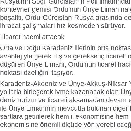
Rusya'nın Soçi, Gürcistan'ın Poti limanınd
konteyner gemisi Ordu'nun Ünye Limanına g
boşalttı. Ordu-Gürcistan-Rusya arasında 
ihracat çalışmaları hız kesmeden sürüyor.
Ticaret hacmi artacak
Orta ve Doğu Karadeniz illerinin orta nokta
avantajıyla gerek dış ve gerekse iç ticaret loj
düşüren Ünye Limanı, Ordu'nun ticaret hacmi
noktası özelliğini taşıyor.
Karadeniz-Akdeniz ve Ünye-Akkuş-Niksar Yol
yollarla birleşerek ivme kazanacak olan Ünye
deniz turizm ve ticareti aksamadan devam e
ile Ünye Limanının mevcutta bulunan diğer li
şartlara getirilerek hem il ekonomisine hem
ekonomisine önemli ölçüde yön verebileceği b