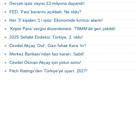
olmadığını belirtti.
132 şirketin halka arz için sırada
Gerçek işsiz sayısı 13 milyona dayandı!
olduğu, finansmana erişimde zorlanan
firmaların borsaya yöneliminin
FED, ‘Faiz’ kararını açıkladı: Ne oldu?
sürebileceği belirtiliyor.
Her ‘3’ kişiden ‘1’i işsiz: Ekonomide kırmızı alarm!
‘Kripto Para’ vergisi düzenlemesi: ‘TBMM’de geri çekildi!
2025 Sefalet Endeksi: Türkiye, 3. oldu!
Cevdet Akçay ‘Out’, Gazi İshak Kara ‘In’!
Merkez Bankası’ndan faiz kararı: Sabit!
Cevdet Osman Akçay için yolun sonu!
Fitch Ratings'den Türkiye’ye uyarı: 2027!