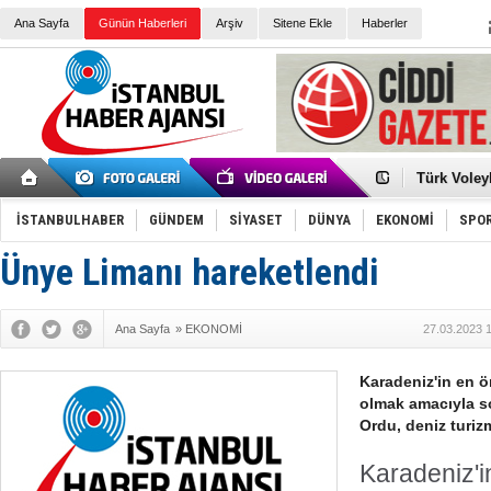
Ana Sayfa
Günün Haberleri
Arşiv
Sitene Ekle
Haberler
Elena Clem
Düşük Risk
Türk Voley
Töreninde
İkinci El M
Guguk kuş
İSTANBULHABER
GÜNDEM
SİYASET
DÜNYA
EKONOMİ
SPO
Sneaker Ay
Erkek Spor
Ünye Limanı hareketlendi
Bakmalısın
Tommy Hilf
Yeri
Ceza sorum
Kayyum ata
Ana Sayfa
»
EKONOMİ
27.03.2023 
Ankara kuli
Kemal Kılı
Erdoğan: “
Karadeniz'in en ö
'Kurultay D
olmak amacıyla son
İtalyan Lis
Ordu, deniz turizm
Karadeniz'i