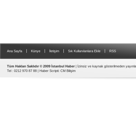
|
|
|
|
Ana Sayfa
Künye
İletişim
Sık Kullanılanlara Ekle
RSS
Tüm Hakları Saklıdır © 2009 İstanbul Haber
| İzinsiz ve kaynak gösterilmeden yayın
Tel : 0212 970 87 88 |
Haber Scripti
:
CM Bilişim