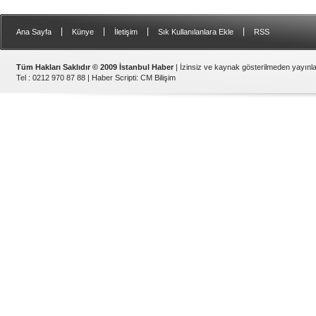
|
|
|
|
Ana Sayfa
Künye
İletişim
Sık Kullanılanlara Ekle
RSS
Tüm Hakları Saklıdır © 2009 İstanbul Haber
| İzinsiz ve kaynak gösterilmeden yayın
Tel : 0212 970 87 88 |
Haber Scripti
:
CM Bilişim