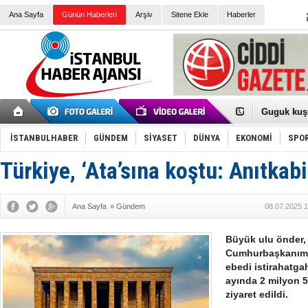
Ana Sayfa
Günün Haberleri
Arşiv
Sitene Ekle
Haberler
Türk Voley
Töreninde
İkinci El M
Guguk kuş
Sneaker Ay
Erkek Spor
İSTANBULHABER
GÜNDEM
SİYASET
DÜNYA
EKONOMİ
SPO
Bakmalısın
Tommy Hilf
Yeri
Ceza sorum
Türkiye, ‘Ata’sına koştu: Anıtkabi
Kayyum ata
Ankara kuli
Kemal Kılı
Ana Sayfa
»
Gündem
08.07.2025 1
Erdoğan: “
'Kurultay D
İtalyan Lis
Büyük ulu önder, 
Ece Gürel'
Cumhurbaşkanımı
3 gözaltı:
ebedi istirahatgah
ayında 2 milyon 5
ziyaret edildi.