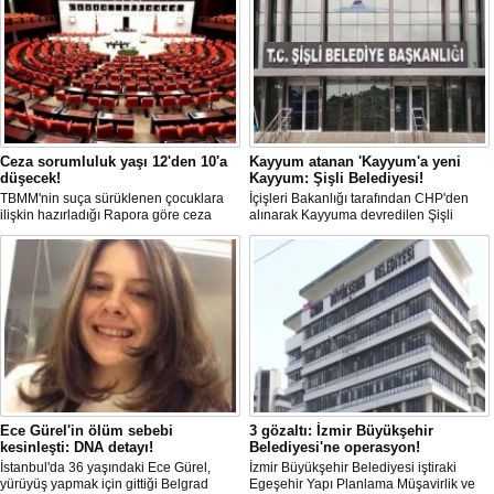
Ceza sorumluluk yaşı 12'den 10'a
Kayyum atanan 'Kayyum'a yeni
düşecek!
Kayyum: Şişli Belediyesi!
TBMM'nin suça sürüklenen çocuklara
İçişleri Bakanlığı tarafından CHP'den
ilişkin hazırladığı Rapora göre ceza
alınarak Kayyuma devredilen Şişli
sorumluluğu yaşının; 12'den 10'a
Belediyesinde bir hafta içinde 2. kez
düşürülmesi planlanıyor.
Kayyum değişti.
Ece Gürel'in ölüm sebebi
3 gözaltı: İzmir Büyükşehir
kesinleşti: DNA detayı!
Belediyesi'ne operasyon!
İstanbul'da 36 yaşındaki Ece Gürel,
İzmir Büyükşehir Belediyesi iştiraki
yürüyüş yapmak için gittiği Belgrad
Egeşehir Yapı Planlama Müşavirlik ve