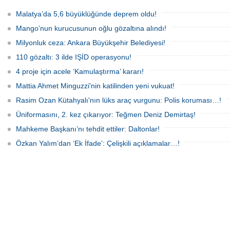
Ormanı'nda 2 Mart 2025'te kayıplara
Teknoloji A.Ş.'ye yönelik 'İhaleye fesat
karıştı. 4 gün sonra sağ bulunan ancak
karıştırma' operasyonu düzenlendi. 4
Malatya’da 5,6 büyüklüğünde deprem oldu!
kaldırıldığı hastanede hayatını
şüpheliden 3'ü; Jandarma ekipleri
kaybeden Ece'nin ölümüyle ilgili
tarafınca gözaltına alındı.
Mango’nun kurucusunun oğlu gözaltına alındı!
soruşturma tamamlanırken, dikkat
çeken detaylar yer aldı.
Milyonluk ceza: Ankara Büyükşehir Belediyesi!
110 gözaltı: 3 ilde IŞİD operasyonu!
4 proje için acele ‘Kamulaştırma’ kararı!
Mattia Ahmet Minguzzi'nin katilinden yeni vukuat!
Rasim Ozan Kütahyalı'nın lüks araç vurgunu: Polis koruması…!
Üniformasını, 2. kez çıkarıyor: Teğmen Deniz Demirtaş!
Mahkeme Başkanı’nı tehdit ettiler: Daltonlar!
Özkan Yalım’dan ‘Ek İfade’: Çelişkili açıklamalar…!