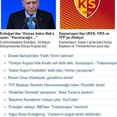
Excellence Award 2026 (Akdeniz
Mükemmeliyet Ödülü) törenine 2. kez
resmi olarak davet edildi.
Erdoğan’dan 'Osman Aşkın Bak'a
Kayserispor'dan UEFA, FIFA ve
uyarı: “Kazanacağız…”
TFF’ye dilekçe!
Cumhurbaşkanı Erdoğan, 19 Mayıs
Kayserispor; Süper Lig’de bazı Kulüp
buluşmasında Dünya Kupası için
Başkanı ve Yöneticilerinin yasa dışı
"Sürpriz yapabiliriz" diyen Gençlik ve
bahis oynadığı gerekçesiyle TFF, UEFA
Spor Bakanı Osman Aşkın Bak’a,
ve FIFA’ya resmi dilekçe göndererek
Devlet Bahçeli’den ‘Fatih Terim’ talimatı!
"Sürpriz yapabiliriz deme, kazanacağız
ligin tescil edilmemesini talep edecek.
diyeceksin" sözleriyle müdahale etti.
'Türkiye Kupası'nda finalin adı belli oldu: Konyaspor - Trabzonspor
'Süper Kupa Finalistleri' belli oldu: Kimler yarışacak?
Rasim Ozan Kütahyalı, gözaltına alındı!
TFF Başkanı İbrahim Hacıosmanoğlu’ndan ‘Özerklik’ itirafı!
‘Shakhtar Donetsk’ şampiyon: 'Arda Turan’a baskın!
‘Batuhan Karadeniz’ ortaya çıktı: YouTube!
‘Erdoğan’ detayı: İBB'den ‘Trabzonspor’ hamlesi!
Yağız Kaan Erdoğmuş, 'Carlsen'e soğuk terler döktürdü!