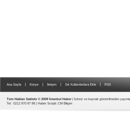
|
|
|
|
Ana Sayfa
Künye
İletişim
Sık Kullanılanlara Ekle
RSS
Tüm Hakları Saklıdır © 2009 İstanbul Haber
| İzinsiz ve kaynak gösterilmeden yayın
Tel : 0212 970 87 88 |
Haber Scripti
:
CM Bilişim