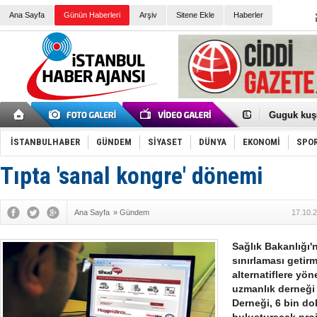
Ana Sayfa
Günün Haberleri
Arşiv
Sitene Ekle
Haberler
Türk Voley
Töreninde
İkinci El M
Guguk kuş
Sneaker Ay
Erkek Spor
İSTANBULHABER
GÜNDEM
SİYASET
DÜNYA
EKONOMİ
SPO
Bakmalısın
Tommy Hilf
Yeri
Ceza sorum
Tıpta 'sanal kongre' dönemi
Kayyum ata
Ankara kuli
Kemal Kılı
Ana Sayfa
»
Gündem
17.10.
Erdoğan: “
'Kurultay D
İtalyan Lis
Sağlık Bakanlığı'
Ece Gürel'
sınırlaması getirm
3 gözaltı:
alternatiflere yön
uzmanlık derneği 
Derneği, 6 bin do