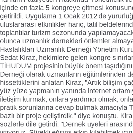
içinde en fazla 5 kongreye gitmesi konusun
getirildi. Uygulama 1 Ocak 2012'de yürürlüğ
uluslararası etkinlikler hariç, tatil beldeleri
toplantılar turizm sezonunda yapılamayaca
olunca uzmanlık dernekleri önlemler almaya
Hastalıkları Uzmanlık Derneği Yönetim Kurul
Sedat Kiraz, hekimlere gelen kongre sınırl
TİHUDUM projesinin büyük önem taşıdığını bel
Derneği olarak uzmanların eğitimlerinden de
hissettiklerini anlatan Kiraz, "Artık bilişim ç
yüz yüze yapmanın yanında internet ortamıy
iletişim kurmak, onlara yardımcı olmak, on
pratik sorunlarına cevap bulmak amacıyla
bazlı bir proje geliştirdik." diye konuştu. Kir
sözlerle dile getirdi: "Dernek üyeleri arasınd
istiyoruz. Sürekli eğitimi etkin kılabilmek iç