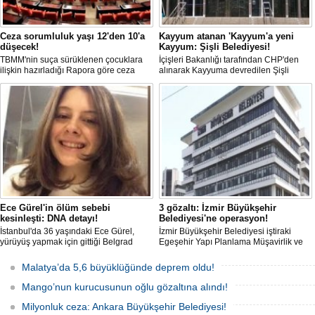
Ceza sorumluluk yaşı 12'den 10'a
Kayyum atanan 'Kayyum'a yeni
düşecek!
Kayyum: Şişli Belediyesi!
TBMM'nin suça sürüklenen çocuklara
İçişleri Bakanlığı tarafından CHP'den
ilişkin hazırladığı Rapora göre ceza
alınarak Kayyuma devredilen Şişli
sorumluluğu yaşının; 12'den 10'a
Belediyesinde bir hafta içinde 2. kez
düşürülmesi planlanıyor.
Kayyum değişti.
Ece Gürel'in ölüm sebebi
3 gözaltı: İzmir Büyükşehir
kesinleşti: DNA detayı!
Belediyesi'ne operasyon!
İstanbul'da 36 yaşındaki Ece Gürel,
İzmir Büyükşehir Belediyesi iştiraki
yürüyüş yapmak için gittiği Belgrad
Egeşehir Yapı Planlama Müşavirlik ve
Ormanı'nda 2 Mart 2025'te kayıplara
Teknoloji A.Ş.'ye yönelik 'İhaleye fesat
karıştı. 4 gün sonra sağ bulunan ancak
karıştırma' operasyonu düzenlendi. 4
Malatya’da 5,6 büyüklüğünde deprem oldu!
kaldırıldığı hastanede hayatını
şüpheliden 3'ü; Jandarma ekipleri
kaybeden Ece'nin ölümüyle ilgili
tarafınca gözaltına alındı.
Mango’nun kurucusunun oğlu gözaltına alındı!
soruşturma tamamlanırken, dikkat
çeken detaylar yer aldı.
Milyonluk ceza: Ankara Büyükşehir Belediyesi!