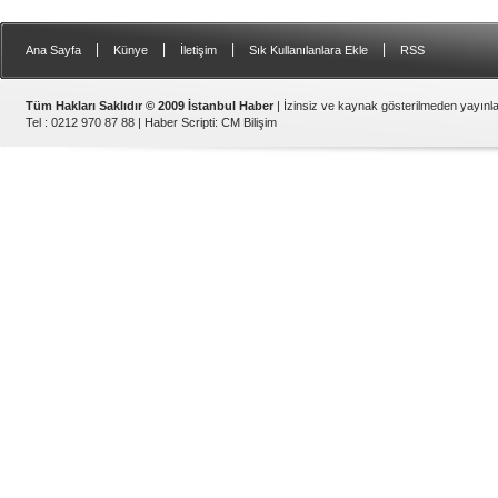
|
|
|
|
Ana Sayfa
Künye
İletişim
Sık Kullanılanlara Ekle
RSS
Tüm Hakları Saklıdır © 2009 İstanbul Haber
| İzinsiz ve kaynak gösterilmeden yayın
Tel : 0212 970 87 88 |
Haber Scripti
:
CM Bilişim