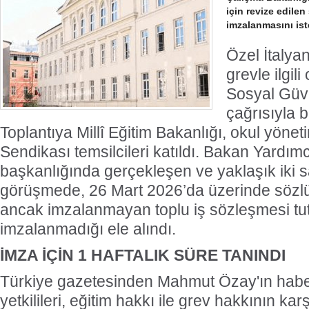
için revize edile
imzalanmasını ist
Özel İtalya
grevle ilgil
Sosyal Güve
çağrısıyla bi
Toplantıya Millî Eğitim Bakanlığı, okul yöne
Sendikası temsilcileri katıldı. Bakan Yardım
başkanlığında gerçekleşen ve yaklaşık iki 
görüşmede, 26 Mart 2026’da üzerinde sözlü
ancak imzalanmayan toplu iş sözleşmesi t
imzalanmadığı ele alındı.
İMZA İÇİN 1 HAFTALIK SÜRE TANINDI
Türkiye gazetesinden Mahmut Özay'ın hab
yetkilileri, eğitim hakkı ile grev hakkının kar