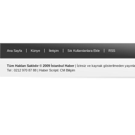
|
|
|
|
Ana Sayfa
Künye
İletişim
Sık Kullanılanlara Ekle
RSS
Tüm Hakları Saklıdır © 2009 İstanbul Haber
| İzinsiz ve kaynak gösterilmeden yayın
Tel : 0212 970 87 88 |
Haber Scripti
:
CM Bilişim