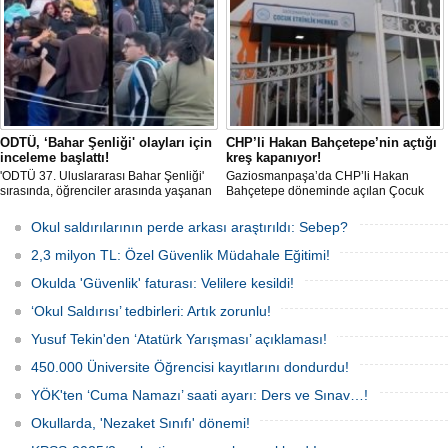
çözümü için revize edilen sözleşmenin
nedenleri arasında en çok aile içi
1 hafta içinde imzalanmasını istedi.
iletişim eksikliğine dikkat çekti.
ODTÜ, ‘Bahar Şenliği' olayları için
CHP’li Hakan Bahçetepe’nin açtığı
inceleme başlattı!
kreş kapanıyor!
'ODTÜ 37. Uluslararası Bahar Şenliği'
Gaziosmanpaşa’da CHP’li Hakan
sırasında, öğrenciler arasında yaşanan
Bahçetepe döneminde açılan Çocuk
olaylara ilişkin üniversite yönetiminden
Etkinlik Merkezi’nin 'Özel Çocuk
(ODTÜ) açıklama geldi. Yönetim,
Kulübü'ne dönüştürülmesi, velileri
Okul saldırılarının perde arkası araştırıldı: Sebep?
olaylarla ilgili inceleme başlatıldığını
ayağa kaldırdı. Çalışan aileler,
duyurdu.
çocuklarını nereye bırakacaklarını
2,3 milyon TL: Özel Güvenlik Müdahale Eğitimi!
bilmiyor.
Okulda 'Güvenlik' faturası: Velilere kesildi!
‘Okul Saldırısı’ tedbirleri: Artık zorunlu!
Yusuf Tekin'den ‘Atatürk Yarışması’ açıklaması!
450.000 Üniversite Öğrencisi kayıtlarını dondurdu!
YÖK'ten ‘Cuma Namazı’ saati ayarı: Ders ve Sınav…!
Okullarda, 'Nezaket Sınıfı' dönemi!