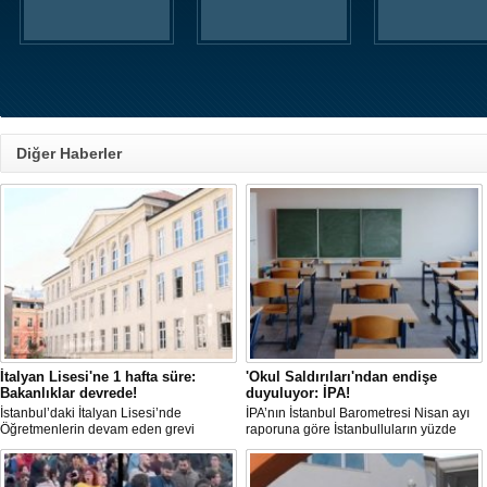
Diğer Haberler
İtalyan Lisesi'ne 1 hafta süre:
'Okul Saldırıları'ndan endişe
Bakanlıklar devrede!
duyuluyor: İPA!
İstanbul’daki İtalyan Lisesi’nde
İPA’nın İstanbul Barometresi Nisan ayı
Öğretmenlerin devam eden grevi
raporuna göre İstanbulluların yüzde
nedeniyle derslerde uzun süredir
88,8’i okullarda yaşanan olaylardan
aksama yaşandığı belirtilirken, MEB ve
dolayı 'Çok endişeli' olduğunu
Çalışma Bakanlığı, aylardır süren grevin
belirtirken, katılımcılar şiddetin