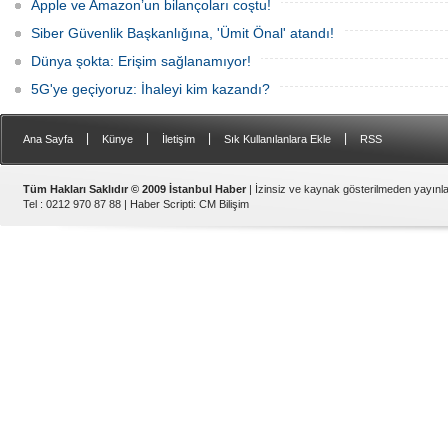
Apple ve Amazon’un bilançoları coştu!
Siber Güvenlik Başkanlığına, 'Ümit Önal' atandı!
Dünya şokta: Erişim sağlanamıyor!
5G'ye geçiyoruz: İhaleyi kim kazandı?
|
|
|
|
Ana Sayfa
Künye
İletişim
Sık Kullanılanlara Ekle
RSS
Tüm Hakları Saklıdır © 2009 İstanbul Haber
| İzinsiz ve kaynak gösterilmeden yayın
Tel : 0212 970 87 88 |
Haber Scripti
:
CM Bilişim