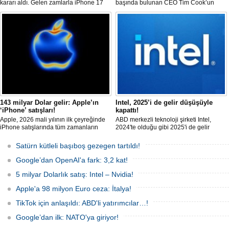
kararı aldı. Gelen zamlarla iPhone 17
başında bulunan CEO Tim Cook’un
serisinin giriş modeli; 60.000 TL'ye
görevinden ayrılacağını duyurdu.
dayanırken, Pro Max 189.000 TL
Cook’un yerine Donanım Mühendisliği
sınırına ulaştı. Fiyat artışları AirPods ve
Kıdemli Başkan Yardımcısı John Ternus
diğer Apple ürünlerine de yansıdı.
geçecek. Cook, Yönetim Kurulu Başkanı
olarak görevine devam edecek.
143 milyar Dolar gelir: Apple’ın
Intel, 2025’i de gelir düşüşüyle
‘iPhone’ satışları!
kapattı!
Apple, 2026 mali yılının ilk çeyreğinde
ABD merkezli teknoloji şirketi Intel,
iPhone satışlarında tüm zamanların
2024'te olduğu gibi 2025'i de gelir
rekorunu kırarken, şirketin geliri 143,8
düşüşüyle kapattı. Şirket, 2025'in son
milyar Dolar'a yükseldi.
çeyreğinde gelirinin yüzde dört
Satürn kütleli başıboş gezegen tartıldı!
düştüğünü bildirdi.
Google’dan OpenAI'a fark: 3,2 kat!
5 milyar Dolarlık satış: Intel – Nvidia!
Apple'a 98 milyon Euro ceza: İtalya!
TikTok için anlaşıldı: ABD'li yatırımcılar…!
Google’dan ilk: NATO'ya giriyor!