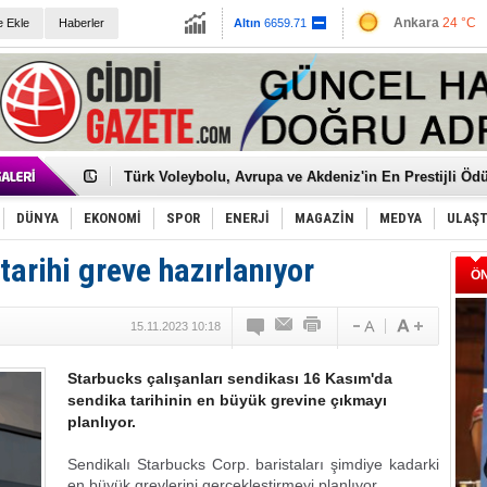
13779.39
Ankara
24 °C
e Ekle
Haberler
Altın
6659.71
İzmir
29 °C
Dolar
47.6791
Euro
55.1258
Elena Clemente, Türkiye’den ayrıldı: Diplomatik Enka
Düşük Riskli Yatırım Fonları Nelerdir?
Türk Voleybolu, Avrupa ve Akdeniz'in En Prestijli Ödü
Töreninde Yeniden Onur Konuğu
İkinci El Motosiklet Alırken Bilinmesi Gerekenler
Guguk kuşu, ibibik kuşu ve komedyenler…
DÜNYA
EKONOMİ
SPOR
ENERJİ
MAGAZİN
MEDYA
ULAŞ
Sneaker Ayakkabı Kombinlerinde Nelere Dikkat Edilme
Erkek Spor Ayakkabı Seçerken Mutlaka Bu Kriterlere
tarihi greve hazırlanıyor
Bakmalısınız
Tommy Hilfiger: Klasik Amerikan Stilinin Moda Dünya
Ö
Yeri
Ceza sorumluluk yaşı 12'den 10'a düşecek!
Kayyum atanan 'Kayyum'a yeni Kayyum: Şişli Belediy
15.11.2023 10:18
Ankara kulisi: Melih Gökçek'in vasiyeti ortaya çıktı!
Kemal Kılıçdaroğlu’ndan CHP'ye ‘Arınma’ mesajı!
Erdoğan: “Bu yolda sabırla yürümeyi sürdürürüm”
Starbucks çalışanları sendikası 16 Kasım'da
'Kurultay Davası'nda yeni gelişme: ‘Özkan Yalım’ın ifa
sendika tarihinin en büyük grevine çıkmayı
İtalyan Lisesi'ne 1 hafta süre: Bakanlıklar devrede!
planlıyor.
Sendikalı Starbucks Corp. baristaları şimdiye kadarki
en büyük grevlerini gerçekleştirmeyi planlıyor.