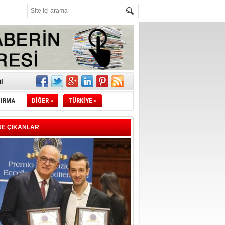
z!
l
TIRMA
DİĞER »
TÜRKİYE »
li
sındaki
NE ÇIKANLAR
esi!
desi!