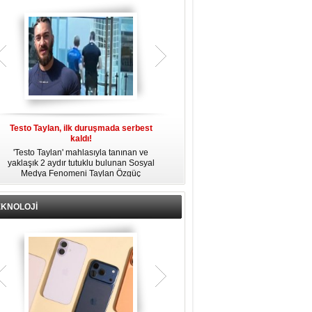
gözaltına alındı.
Testo Taylan, ilk duruşmada serbest
'Çay Tutuklusu’ Yusuf Güney, tahliye
kaldı!
edildi!
'Testo Taylan' mahlasıyla tanınan ve
Bir yayında 'Ayahuska' isimli çayı
yaklaşık 2 aydır tutuklu bulunan Sosyal
özendirdiği ifadeler kullandığı
s
Medya Fenomeni Taylan Özgüç
gerekçesiyle tutuklanan şarkıcı Yusuf
Danyıldız, çıktığı ilk duruşmada serbest
Güney, 'Ev Hapsi' şartıyla serbest
bırakıldı.
bırakıldı.
EKNOLOJİ