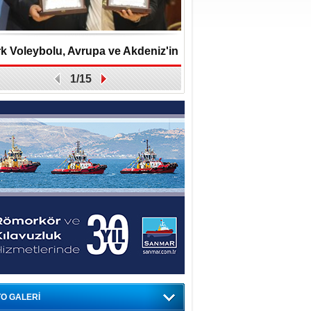
k Voleybolu, Avrupa ve Akdeniz'in
Guguk kuşu, ibibik
1/15
 Prestijli Ödül Töreninde Yeniden
komedyenle
Onur Konuğu
O GALERİ