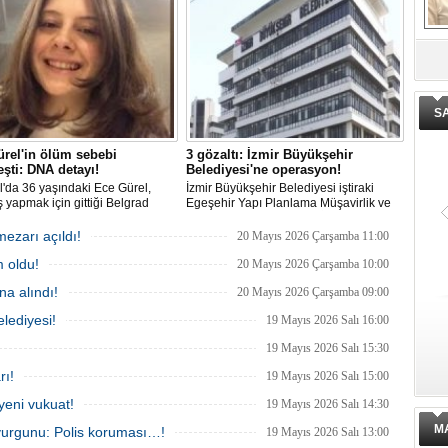
De
ge
S
rel'in ölüm sebebi
3 gözaltı: İzmir Büyükşehir
eşti: DNA detayı!
Belediyesi'ne operasyon!
l'da 36 yaşındaki Ece Gürel,
İzmir Büyükşehir Belediyesi iştiraki
 yapmak için gittiği Belgrad
Egeşehir Yapı Planlama Müşavirlik ve
nda 2 Mart 2025'te kayıplara
Teknoloji A.Ş.'ye yönelik 'İhaleye fesat
. 4 gün sonra sağ bulunan ancak
karıştırma' operasyonu düzenlendi. 4
mezarı açıldı!
20 Mayıs 2026 Çarşamba 11:00
ldığı hastanede hayatını
şüpheliden 3'ü; Jandarma ekipleri
 oldu!
n Ece'nin ölümüyle ilgili
tarafınca gözaltına alındı.
20 Mayıs 2026 Çarşamba 10:00
urma tamamlanırken, dikkat
a alındı!
20 Mayıs 2026 Çarşamba 09:00
etaylar yer aldı.
lediyesi!
19 Mayıs 2026 Salı 16:00
19 Mayıs 2026 Salı 15:30
rı!
19 Mayıs 2026 Salı 15:00
yeni vukuat!
19 Mayıs 2026 Salı 14:30
M
vurgunu: Polis koruması…!
19 Mayıs 2026 Salı 13:00