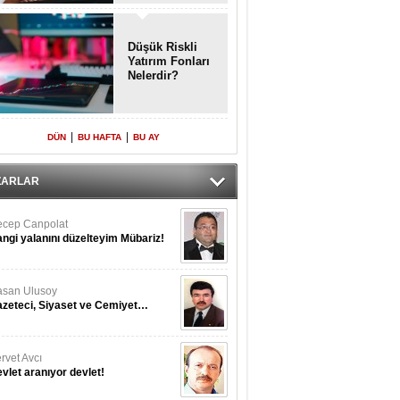
Enkaz!
Düşük Riskli
Yatırım Fonları
Nelerdir?
|
|
DÜN
BU HAFTA
BU AY
ZARLAR
cep Canpolat
ngi yalanını düzelteyim Mübariz!
san Ulusoy
zeteci, Siyaset ve Cemiyet…
rvet Avcı
vlet aranıyor devlet!