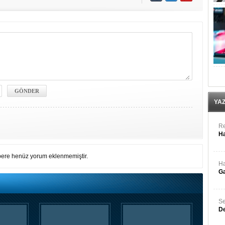
YA
Re
Ha
ere henüz yorum eklenmemiştir.
Ha
Ga
Se
De