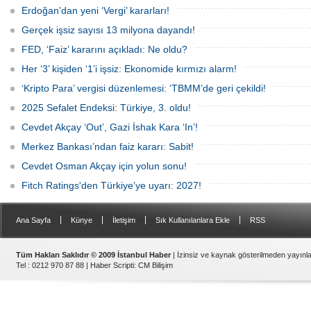
yaptı. Bulut; hayat pahalılığı karşısında
halka arz cephesine dikkat çekti.
Erdoğan'dan yeni ‘Vergi’ kararları!
mevcut gelirlerle geçinmenin mümkün
2026’da artan belirsizliklere rağmen
olmadığını belirtti.
132 şirketin halka arz için sırada
Gerçek işsiz sayısı 13 milyona dayandı!
olduğu, finansmana erişimde zorlanan
firmaların borsaya yöneliminin
FED, ‘Faiz’ kararını açıkladı: Ne oldu?
sürebileceği belirtiliyor.
Her ‘3’ kişiden ‘1’i işsiz: Ekonomide kırmızı alarm!
‘Kripto Para’ vergisi düzenlemesi: ‘TBMM’de geri çekildi!
2025 Sefalet Endeksi: Türkiye, 3. oldu!
Cevdet Akçay ‘Out’, Gazi İshak Kara ‘In’!
Merkez Bankası’ndan faiz kararı: Sabit!
Cevdet Osman Akçay için yolun sonu!
Fitch Ratings'den Türkiye’ye uyarı: 2027!
|
|
|
|
Ana Sayfa
Künye
İletişim
Sık Kullanılanlara Ekle
RSS
Tüm Hakları Saklıdır © 2009 İstanbul Haber
| İzinsiz ve kaynak gösterilmeden yayın
Tel : 0212 970 87 88 |
Haber Scripti
:
CM Bilişim