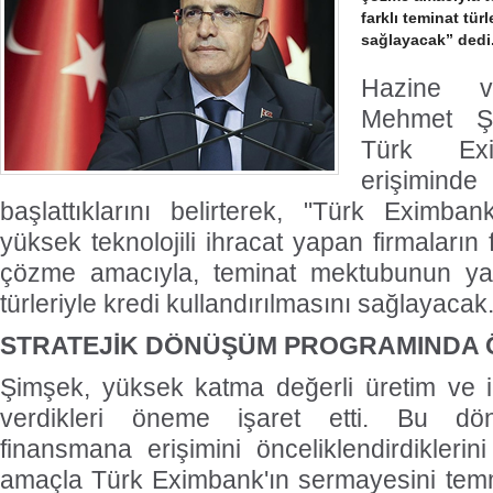
farklı teminat türl
sağlayacak” dedi
Hazine v
Mehmet Şim
Türk Exi
erişimind
başlattıklarını belirterek, "Türk Eximba
yüksek teknolojili ihracat yapan firmaların
çözme amacıyla, teminat mektubunun yanı
türleriyle kredi kullandırılmasını sağlayacak.
STRATEJİK DÖNÜŞÜM PROGRAMINDA Ö
Şimşek, yüksek katma değerli üretim ve ih
verdikleri öneme işaret etti. Bu dön
finansmana erişimini önceliklendirdikleri
amaçla Türk Eximbank'ın sermayesini te