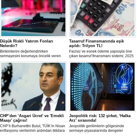
Düşük Riskli Yatırım Fonları
Tasarruf Finansmanında eşik
Nelerdir?
aşıldı: Trilyon TL!
Birikimlerini değerlendirirken
Faizsiz ve esnek ödeme yapısıyla öne
sermayesini korumaya öncelik veren
çıkan tasarruf finansmanı sistemi; 2025
yatırımcılar için düşük riskli fonlar
itibariyle trilyon TL’yi aşan işlem
önemli bir alternatif sunar.
hacmine ulaşarak ana akım bir finansal
modele dönüştü. Dar ve orta gelirli
kesime; ev ve araç sahibi olma yolunda
güçlü bir alternatif sunuyor.
CHP’den ‘Asgari Ücret’ ve 'Emekli
Jeopolitik risk: 132 şirket, ‘Halka
Maaşı’ çağrısı!
Arz’ sırasında!
CHP’li Burhanettin Bulut, TÜİK’in Nisan
Jeopolitik gerilimlerin gölgesinde
enflasyonu verilerinin ardından iktidara
sermaye piyasalarında dengeler
'Asgari Ücret' ve 'Emekli Maaşı' çağrısı
değişirken, TSPB Başkanı Karagöz