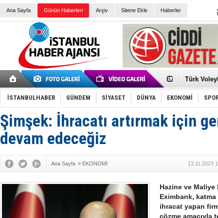
Ana Sayfa
Günün Haberleri
Arşiv
Sitene Ekle
Haberler
Elena Clem
Düşük Risk
Türk Voley
Töreninde
İkinci El M
Guguk kuş
İSTANBULHABER
GÜNDEM
SİYASET
DÜNYA
EKONOMİ
SPO
Sneaker Ay
Erkek Spor
Şimşek: İhracatı artırmak için g
Bakmalısın
Tommy Hilf
Yeri
Ceza sorum
devam edeceğiz
Kayyum ata
Ankara kuli
Kemal Kılı
Ana Sayfa
»
EKONOMİ
13.11.2023 
Erdoğan: “
'Kurultay D
İtalyan Lis
Hazine ve Maliye
Eximbank, katma d
ihracat yapan fir
çözme amacıyla t