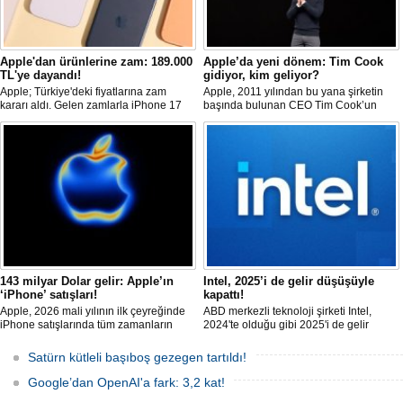
Apple'dan ürünlerine zam: 189.000
Apple’da yeni dönem: Tim Cook
TL'ye dayandı!
gidiyor, kim geliyor?
Apple; Türkiye'deki fiyatlarına zam
Apple, 2011 yılından bu yana şirketin
kararı aldı. Gelen zamlarla iPhone 17
başında bulunan CEO Tim Cook’un
serisinin giriş modeli; 60.000 TL'ye
görevinden ayrılacağını duyurdu.
dayanırken, Pro Max 189.000 TL
Cook’un yerine Donanım Mühendisliği
sınırına ulaştı. Fiyat artışları AirPods ve
Kıdemli Başkan Yardımcısı John Ternus
diğer Apple ürünlerine de yansıdı.
geçecek. Cook, Yönetim Kurulu Başkanı
olarak görevine devam edecek.
143 milyar Dolar gelir: Apple’ın
Intel, 2025’i de gelir düşüşüyle
‘iPhone’ satışları!
kapattı!
Apple, 2026 mali yılının ilk çeyreğinde
ABD merkezli teknoloji şirketi Intel,
iPhone satışlarında tüm zamanların
2024'te olduğu gibi 2025'i de gelir
rekorunu kırarken, şirketin geliri 143,8
düşüşüyle kapattı. Şirket, 2025'in son
milyar Dolar'a yükseldi.
çeyreğinde gelirinin yüzde dört
Satürn kütleli başıboş gezegen tartıldı!
düştüğünü bildirdi.
Google’dan OpenAI'a fark: 3,2 kat!