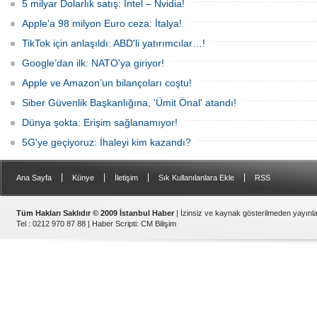
5 milyar Dolarlık satış: Intel – Nvidia!
Apple'a 98 milyon Euro ceza: İtalya!
TikTok için anlaşıldı: ABD'li yatırımcılar…!
Google’dan ilk: NATO'ya giriyor!
Apple ve Amazon’un bilançoları coştu!
Siber Güvenlik Başkanlığına, 'Ümit Önal' atandı!
Dünya şokta: Erişim sağlanamıyor!
5G'ye geçiyoruz: İhaleyi kim kazandı?
|
|
|
|
Ana Sayfa
Künye
İletişim
Sık Kullanılanlara Ekle
RSS
Tüm Hakları Saklıdır © 2009 İstanbul Haber
| İzinsiz ve kaynak gösterilmeden yayın
Tel : 0212 970 87 88 |
Haber Scripti
:
CM Bilişim