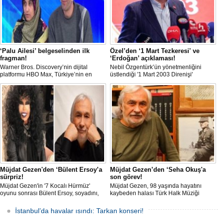
‘Palu Ailesi’ belgeselinden ilk
Özel’den ‘1 Mart Tezkeresi' ve
fragman!
‘Erdoğan’ açıklaması!
Warner Bros. Discovery’nin dijital
Nebil Özgentürk’ün yönetmenliğini
platformu HBO Max, Türkiye’nin en
üstlendiği '1 Mart 2003 Direnişi'
sarsıcı kriminal vakalarından biri olan
belgeselinin ilk gösterimine katılan
Palu Ailesi dosyasını yeniden gündeme
Özgür Özel, burada “Yine aynı Amerika;
taşıyor. Belgeselden fragman gelirken,
bu sefer Trump, yine masum çocuklar
müebbet hapis cezası alan Tuncer
bombardımanla öldürülürken,
Ustael'in yıllar sonra konuşması sosyal
Müslüman kanı dökülürken bugün
medyada gündem oldu.
Türkiye’de yine o gün Irak’ta
yaşananlara "Evet" diyen Recep Tayyip
Erdoğan iktidarda" açıklamasında
bulundu.
Müjdat Gezen'den ‘Bülent Ersoy’a
Müjdat Gezen’den ‘Seha Okuş'a
sürpriz!
son görev!
Müjdat Gezen'in '7 Kocalı Hürmüz'
Müjdat Gezen, 98 yaşında hayatını
oyunu sonrası Bülent Ersoy, soyadını,
kaybeden halası Türk Halk Müziği
Gezen'in değiştirdiğini açıklayarak
sanatçısı Seha Okuş'un cenazesine
"Müjdat, 'Erkoç çok sert geldi, biraz
katıldı. Taziye dileklerini ilettikten sonra
İstanbul’da havalar ısındı: Tarkan konseri!
yumuşatalım' dedi. Halbuki ben zaten
rahatsızlığı nedeniyle alandan ayrılan