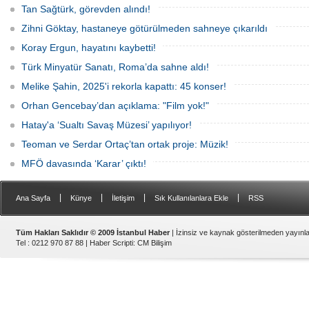
yumuşaktım" ifadelerini kullandı. Öte
usta oyuncunun maske taktığı görüldü.
Tan Sağtürk, görevden alındı!
yandan Müjdat Gezen de Gırgıriye'nin
assolistinin Ersoy olacağını açıkladı.
Zihni Göktay, hastaneye götürülmeden sahneye çıkarıldı
Koray Ergun, hayatını kaybetti!
Türk Minyatür Sanatı, Roma’da sahne aldı!
Melike Şahin, 2025'i rekorla kapattı: 45 konser!
Orhan Gencebay’dan açıklama: "Film yok!"
Hatay'a ‘Sualtı Savaş Müzesi’ yapılıyor!
Teoman ve Serdar Ortaç’tan ortak proje: Müzik!
MFÖ davasında ‘Karar’ çıktı!
|
|
|
|
Ana Sayfa
Künye
İletişim
Sık Kullanılanlara Ekle
RSS
Tüm Hakları Saklıdır © 2009 İstanbul Haber
| İzinsiz ve kaynak gösterilmeden yayın
Tel : 0212 970 87 88 |
Haber Scripti
:
CM Bilişim