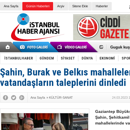
Ana Sayfa
Günün Haberleri
Arşiv
Sitene Ekle
Haberler
Elena Clem
Düşük Risk
Türk Voley
Töreninde
İkinci El M
Guguk kuş
Sneaker Ay
Erkek Spor
İSTANBULHABER
GÜNDEM
SİYASET
DÜNYA
EKONOMİ
SPO
Bakmalısın
Tommy Hilf
Yeri
Ceza sorum
Şahin, Burak ve Belkıs mahallele
Kayyum ata
Ankara kuli
vatandaşların taleplerini dinledi
Kemal Kılı
Erdoğan: “
'Kurultay D
Ana Sayfa
»
KÜLTÜR-SANAT
24.03.2023 
İtalyan Lis
Gaziantep Büyükş
Şahin, Şehitkamil
mahallelerinde va