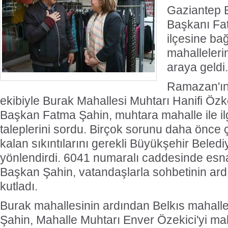
Gaziantep 
Başkanı Fat
ilçesine ba
Türk V
mahalleleri
En Pr
araya geldi.
Ramazan'ın 
ekibiyle Burak Mahallesi Muhtarı Hanifi Özk
Başkan Fatma Şahin, muhtara mahalle ile ilgi
taleplerini sordu. Birçok sorunu daha önce
kalan sıkıntılarını gerekli Büyükşehir Beledi
yönlendirdi. 6041 numaralı caddesinde esna
Başkan Şahin, vatandaşlarla sohbetinin ar
kutladı.
Burak mahallesinin ardından Belkıs mahal
Şahin, Mahalle Muhtarı Enver Özekici'yi ma