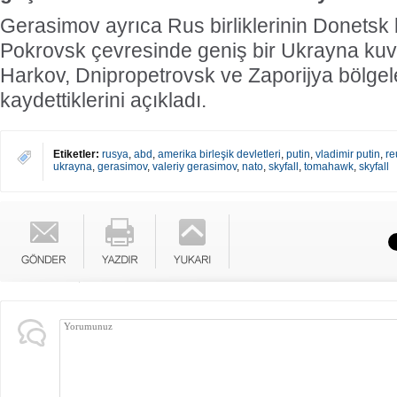
Gerasimov ayrıca Rus birliklerinin Donetsk
Pokrovsk çevresinde geniş bir Ukrayna kuvve
Harkov, Dnipropetrovsk ve Zaporijya bölgel
kaydettiklerini açıkladı.
Etiketler:
rusya
,
abd
,
amerika birleşik devletleri
,
putin
,
vladimir putin
,
re
ukrayna
,
gerasimov
,
valeriy gerasimov
,
nato
,
skyfall
,
tomahawk
,
skyfall