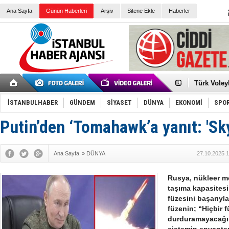
Ana Sayfa
Günün Haberleri
Arşiv
Sitene Ekle
Haberler
Elena Clem
Düşük Risk
Türk Voley
Töreninde
İkinci El M
Guguk kuş
İSTANBULHABER
GÜNDEM
SİYASET
DÜNYA
EKONOMİ
SPO
Sneaker Ay
Erkek Spor
Putin’den ‘Tomahawk’a yanıt: 'Sky
Bakmalısın
Tommy Hilf
Yeri
Ceza sorum
Kayyum ata
Ana Sayfa
»
DÜNYA
27.10.2025 1
Ankara kuli
Kemal Kılı
Erdoğan: “
Rusya, nükleer mo
'Kurultay D
taşıma kapasitesi
İtalyan Lis
füzesini başarıyla
füzenin; “Hiçbir 
durduramayacağı”