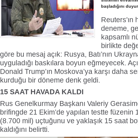
sistemin envantere
başladığını duyu
Reuters'ın 
deneme, ge
kapsamlı nü
birlikte değe
göre bu mesaj açık: Rusya, Batı’nın Ukrayn
uyguladığı baskılara boyun eğmeyecek. Aç
Donald Trump’ın Moskova’ya karşı daha sert
kurduğu bir döneme denk geldi.
15 SAAT HAVADA KALDI
Rus Genelkurmay Başkanı Valeriy Gerasimov
brifingde 21 Ekim’de yapılan testte füzenin 
(8.700 mil) uçtuğunu ve yaklaşık 15 saat 
kaldığını belirtti.