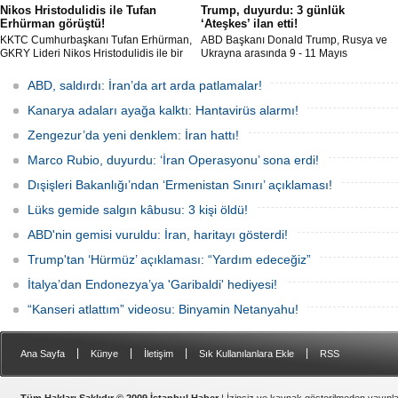
Nikos Hristodulidis ile Tufan
Trump, duyurdu: 3 günlük
Erhürman görüştü!
‘Ateşkes’ ilan etti!
KKTC Cumhurbaşkanı Tufan Erhürman,
ABD Başkanı Donald Trump, Rusya ve
GKRY Lideri Nikos Hristodulidis ile bir
Ukrayna arasında 9 - 11 Mayıs
araya geldi. Erhürman, "Toplantı yararlı,
tarihlerini kapsayan, 1000 esirin takas
verimli ve olumlu bir havada geçti" dedi.
edileceği 3 günlük bir 'Ateşkes' ilan
ABD, saldırdı: İran’da art arda patlamalar!
edildiğini duyurdu.
Kanarya adaları ayağa kalktı: Hantavirüs alarmı!
Zengezur’da yeni denklem: İran hattı!
Marco Rubio, duyurdu: ‘İran Operasyonu’ sona erdi!
Dışişleri Bakanlığı’ndan ‘Ermenistan Sınırı’ açıklaması!
Lüks gemide salgın kâbusu: 3 kişi öldü!
ABD'nin gemisi vuruldu: İran, haritayı gösterdi!
Trump'tan ‘Hürmüz’ açıklaması: “Yardım edeceğiz”
İtalya’dan Endonezya’ya 'Garibaldi' hediyesi!
“Kanseri atlattım” videosu: Binyamin Netanyahu!
|
|
|
|
Ana Sayfa
Künye
İletişim
Sık Kullanılanlara Ekle
RSS