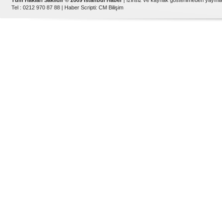
Tüm Hakları Saklıdır © 2009 İstanbul Haber
| İzinsiz ve kaynak gösterilmeden yayın
Tel : 0212 970 87 88 |
Haber Scripti
:
CM Bilişim