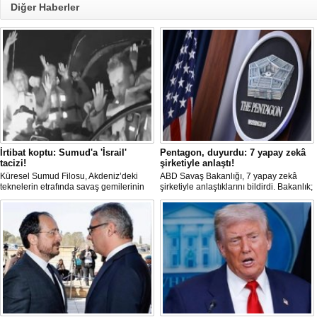
Diğer Haberler
İrtibat koptu: Sumud'a 'İsrail'
Pentagon, duyurdu: 7 yapay zekâ
tacizi!
şirketiyle anlaştı!
Küresel Sumud Filosu, Akdeniz’deki
ABD Savaş Bakanlığı, 7 yapay zekâ
teknelerin etrafında savaş gemilerinin
şirketiyle anlaştıklarını bildirdi. Bakanlık;
görüldüğünü ve İsrail ordusunun taciz
yapay zekâ teknolojisini bilgisayar
ettiği bir tekneyle irtibatlarının
ağlarında ve savaş alanında kullanmayı
koptuğunu bildirdi.
hedefliyor