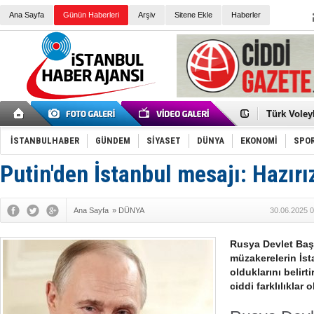
Ana Sayfa
Günün Haberleri
Arşiv
Sitene Ekle
Haberler
Elena Clem
Düşük Risk
Türk Voley
Töreninde
İkinci El M
Guguk kuş
İSTANBULHABER
GÜNDEM
SİYASET
DÜNYA
EKONOMİ
SPO
Sneaker Ay
Erkek Spor
Putin'den İstanbul mesajı: Hazırı
Bakmalısın
Tommy Hilf
Yeri
Ceza sorum
Kayyum ata
Ana Sayfa
»
DÜNYA
30.06.2025 0
Ankara kuli
Kemal Kılı
Erdoğan: “
Rusya Devlet Başk
'Kurultay D
müzakerelerin İst
İtalyan Lis
olduklarını belirti
ciddi farklılıklar