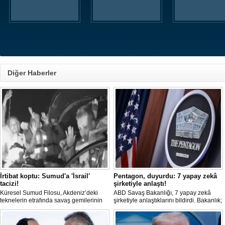
Diğer Haberler
İrtibat koptu: Sumud'a 'İsrail'
Pentagon, duyurdu: 7 yapay zekâ
tacizi!
şirketiyle anlaştı!
Küresel Sumud Filosu, Akdeniz’deki
ABD Savaş Bakanlığı, 7 yapay zekâ
teknelerin etrafında savaş gemilerinin
şirketiyle anlaştıklarını bildirdi. Bakanlık;
görüldüğünü ve İsrail ordusunun taciz
yapay zekâ teknolojisini bilgisayar
ettiği bir tekneyle irtibatlarının
ağlarında ve savaş alanında kullanmayı
koptuğunu bildirdi.
hedefliyor