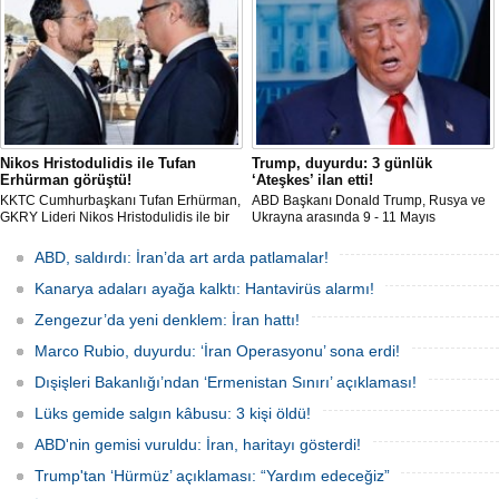
Nikos Hristodulidis ile Tufan
Trump, duyurdu: 3 günlük
Erhürman görüştü!
‘Ateşkes’ ilan etti!
KKTC Cumhurbaşkanı Tufan Erhürman,
ABD Başkanı Donald Trump, Rusya ve
GKRY Lideri Nikos Hristodulidis ile bir
Ukrayna arasında 9 - 11 Mayıs
araya geldi. Erhürman, "Toplantı yararlı,
tarihlerini kapsayan, 1000 esirin takas
verimli ve olumlu bir havada geçti" dedi.
edileceği 3 günlük bir 'Ateşkes' ilan
ABD, saldırdı: İran’da art arda patlamalar!
edildiğini duyurdu.
Kanarya adaları ayağa kalktı: Hantavirüs alarmı!
Zengezur’da yeni denklem: İran hattı!
Marco Rubio, duyurdu: ‘İran Operasyonu’ sona erdi!
Dışişleri Bakanlığı’ndan ‘Ermenistan Sınırı’ açıklaması!
Lüks gemide salgın kâbusu: 3 kişi öldü!
ABD'nin gemisi vuruldu: İran, haritayı gösterdi!
Trump'tan ‘Hürmüz’ açıklaması: “Yardım edeceğiz”