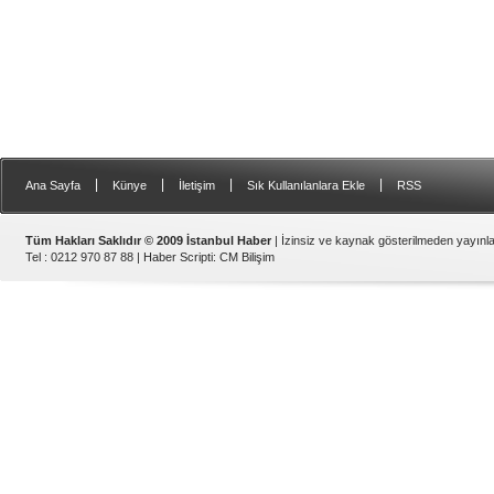
|
|
|
|
Ana Sayfa
Künye
İletişim
Sık Kullanılanlara Ekle
RSS
Tüm Hakları Saklıdır © 2009 İstanbul Haber
| İzinsiz ve kaynak gösterilmeden yayın
Tel : 0212 970 87 88 |
Haber Scripti
:
CM Bilişim