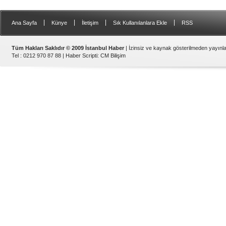
|
|
|
|
Ana Sayfa
Künye
İletişim
Sık Kullanılanlara Ekle
RSS
Tüm Hakları Saklıdır © 2009 İstanbul Haber
| İzinsiz ve kaynak gösterilmeden yayın
Tel : 0212 970 87 88 |
Haber Scripti
:
CM Bilişim