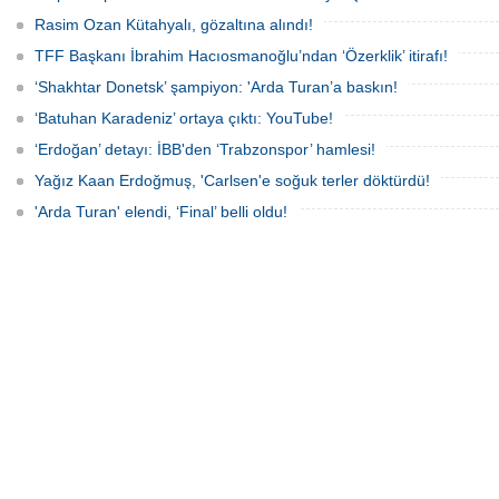
Rasim Ozan Kütahyalı, gözaltına alındı!
TFF Başkanı İbrahim Hacıosmanoğlu’ndan ‘Özerklik’ itirafı!
‘Shakhtar Donetsk’ şampiyon: 'Arda Turan’a baskın!
‘Batuhan Karadeniz’ ortaya çıktı: YouTube!
‘Erdoğan’ detayı: İBB'den ‘Trabzonspor’ hamlesi!
Yağız Kaan Erdoğmuş, 'Carlsen'e soğuk terler döktürdü!
'Arda Turan' elendi, ‘Final’ belli oldu!