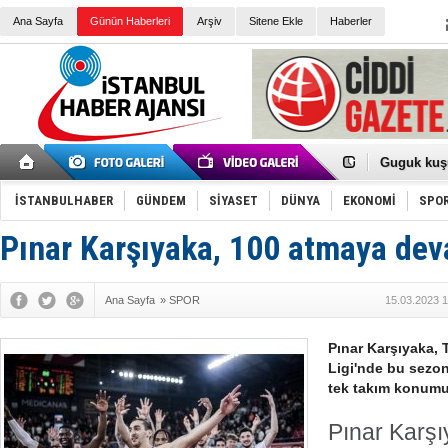
Ana Sayfa
Günün Haberleri
Arşiv
Sitene Ekle
Haberler
Türk Voley
Töreninde
İkinci El M
Guguk kuş
Sneaker Ay
Erkek Spor
İSTANBULHABER
GÜNDEM
SİYASET
DÜNYA
EKONOMİ
SPO
Bakmalısın
Tommy Hilf
Yeri
Ceza sorum
Pınar Karşıyaka, 100 atmaya dev
Kayyum ata
Ankara kuli
Kemal Kılı
Ana Sayfa
»
SPOR
15.03.2023 1
Erdoğan: “
'Kurultay D
İtalyan Lis
Pınar Karşıyaka, 
Ece Gürel'
Ligi'nde bu sezon
3 gözaltı:
tek takım konum
Pınar Karşı