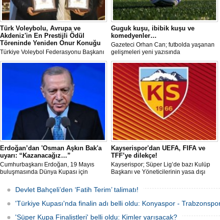
Türk Voleybolu, Avrupa ve
Guguk kuşu, ibibik kuşu ve
Akdeniz'in En Prestijli Ödül
komedyenler…
Töreninde Yeniden Onur Konuğu
Gazeteci Orhan Can; futbolda yaşanan
Türkiye Voleybol Federasyonu Başkanı
gelişmeleri yeni yazısında
Mehmet Akif Üstündağ ile A Milli Kadın
değerlendirdi.
Voleybol Takımı Başantrenörü Daniele
Santarelli, İtalya'nın başkenti Roma'da
düzenlenecek Euro-Mediterranean
Excellence Award 2026 (Akdeniz
Mükemmeliyet Ödülü) törenine 2. kez
resmi olarak davet edildi.
Erdoğan’dan 'Osman Aşkın Bak'a
Kayserispor'dan UEFA, FIFA ve
uyarı: “Kazanacağız…”
TFF’ye dilekçe!
Cumhurbaşkanı Erdoğan, 19 Mayıs
Kayserispor; Süper Lig’de bazı Kulüp
buluşmasında Dünya Kupası için
Başkanı ve Yöneticilerinin yasa dışı
"Sürpriz yapabiliriz" diyen Gençlik ve
bahis oynadığı gerekçesiyle TFF, UEFA
Spor Bakanı Osman Aşkın Bak’a,
ve FIFA’ya resmi dilekçe göndererek
Devlet Bahçeli’den ‘Fatih Terim’ talimatı!
"Sürpriz yapabiliriz deme, kazanacağız
ligin tescil edilmemesini talep edecek.
diyeceksin" sözleriyle müdahale etti.
'Türkiye Kupası'nda finalin adı belli oldu: Konyaspor - Trabzonspor
'Süper Kupa Finalistleri' belli oldu: Kimler yarışacak?