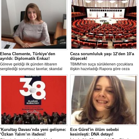
Elena Clemente, Türkiye’den
Ceza sorumluluk yaşı 12'den 10'a
ayrıldı: Diplomatik Enkaz!
düşecek!
Göreve geldiği ilk günden itibaren
TBMM'nin suça sürüklenen çocuklara
sergilediği sorumsuz tavırlar, skandal
ilişkin hazırladığı Rapora göre ceza
kararlar ve özellikle Türk öğrencilere
sorumluluğu yaşının; 12'den 10'a
uyguladığı vize ambargosuyla tepkilerin
düşürülmesi planlanıyor.
odağında olan İtalya’nın İstanbul
Başkonsolosu Elena Clemente’nin
Türkiye’deki görevi nihayet sona erdi.
'Kurultay Davası'nda yeni gelişme:
Ece Gürel'in ölüm sebebi
‘Özkan Yalım’ın ifadesi!
kesinleşti: DNA detayı!