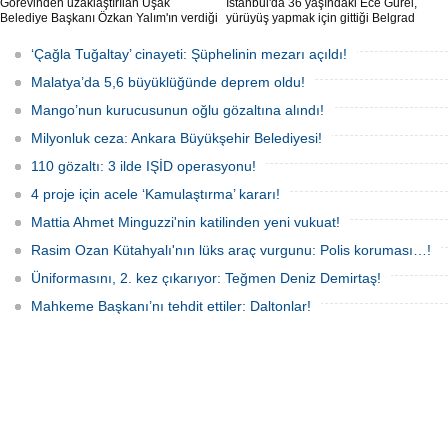
Görevinden uzaklaştırılan Uşak
İstanbul'da 36 yaşındaki Ece Gürel,
Belediye Başkanı Özkan Yalım'ın verdiği
yürüyüş yapmak için gittiği Belgrad
son ek ifade 'Kurultay' davası dosyasına
Ormanı'nda 2 Mart 2025'te kayıplara
girdi.
karıştı. 4 gün sonra sağ bulunan ancak
‘Çağla Tuğaltay’ cinayeti: Şüphelinin mezarı açıldı!
kaldırıldığı hastanede hayatını
kaybeden Ece'nin ölümüyle ilgili
Malatya’da 5,6 büyüklüğünde deprem oldu!
soruşturma tamamlanırken, dikkat
çeken detaylar yer aldı.
Mango’nun kurucusunun oğlu gözaltına alındı!
Milyonluk ceza: Ankara Büyükşehir Belediyesi!
110 gözaltı: 3 ilde IŞİD operasyonu!
4 proje için acele ‘Kamulaştırma’ kararı!
Mattia Ahmet Minguzzi'nin katilinden yeni vukuat!
Rasim Ozan Kütahyalı'nın lüks araç vurgunu: Polis koruması…!
Üniformasını, 2. kez çıkarıyor: Teğmen Deniz Demirtaş!
Mahkeme Başkanı’nı tehdit ettiler: Daltonlar!