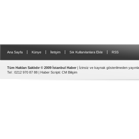
|
|
|
|
Ana Sayfa
Künye
İletişim
Sık Kullanılanlara Ekle
RSS
Tüm Hakları Saklıdır © 2009 İstanbul Haber
| İzinsiz ve kaynak gösterilmeden yayın
Tel : 0212 970 87 88 |
Haber Scripti
:
CM Bilişim