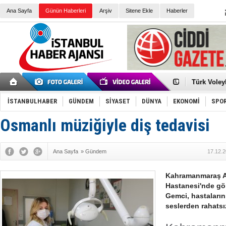
Ana Sayfa
Günün Haberleri
Arşiv
Sitene Ekle
Haberler
Elena Clem
Düşük Risk
Türk Voley
Töreninde
İkinci El M
Guguk kuş
İSTANBULHABER
GÜNDEM
SİYASET
DÜNYA
EKONOMİ
SPO
Sneaker Ay
Erkek Spor
Osmanlı müziğiyle diş tedavisi
Bakmalısın
Tommy Hilf
Yeri
Ceza sorum
Kayyum ata
Ana Sayfa
»
Gündem
17.12.2
Ankara kuli
Kemal Kılı
Erdoğan: “
Kahramanmaraş Ağ
'Kurultay D
Hastanesi'nde gö
İtalyan Lis
Gemci, hastaların
seslerden rahatsı