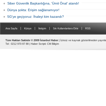
Siber Güvenlik Başkanlığına, 'Ümit Önal' atandı!
Dünya şokta: Erişim sağlanamıyor!
5G'ye geçiyoruz: İhaleyi kim kazandı?
|
|
|
|
Ana Sayfa
Künye
İletişim
Sık Kullanılanlara Ekle
RSS
Tüm Hakları Saklıdır © 2009 İstanbul Haber
| İzinsiz ve kaynak gösterilmeden yayın
Tel : 0212 970 87 88 |
Haber Scripti
:
CM Bilişim