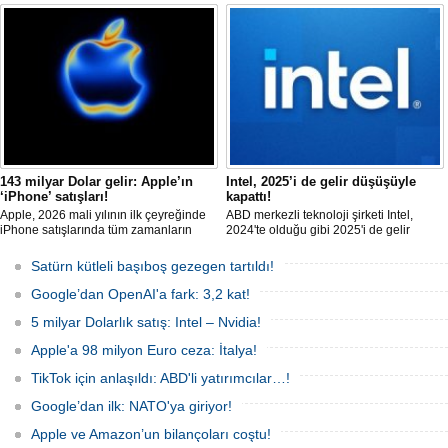
serisinin giriş modeli; 60.000 TL'ye
görevinden ayrılacağını duyurdu.
dayanırken, Pro Max 189.000 TL
Cook’un yerine Donanım Mühendisliği
sınırına ulaştı. Fiyat artışları AirPods ve
Kıdemli Başkan Yardımcısı John Ternus
diğer Apple ürünlerine de yansıdı.
geçecek. Cook, Yönetim Kurulu Başkanı
olarak görevine devam edecek.
143 milyar Dolar gelir: Apple’ın
Intel, 2025’i de gelir düşüşüyle
‘iPhone’ satışları!
kapattı!
Apple, 2026 mali yılının ilk çeyreğinde
ABD merkezli teknoloji şirketi Intel,
iPhone satışlarında tüm zamanların
2024'te olduğu gibi 2025'i de gelir
rekorunu kırarken, şirketin geliri 143,8
düşüşüyle kapattı. Şirket, 2025'in son
milyar Dolar'a yükseldi.
çeyreğinde gelirinin yüzde dört
Satürn kütleli başıboş gezegen tartıldı!
düştüğünü bildirdi.
Google’dan OpenAI'a fark: 3,2 kat!
5 milyar Dolarlık satış: Intel – Nvidia!
Apple'a 98 milyon Euro ceza: İtalya!
TikTok için anlaşıldı: ABD'li yatırımcılar…!
Google’dan ilk: NATO'ya giriyor!
Apple ve Amazon’un bilançoları coştu!