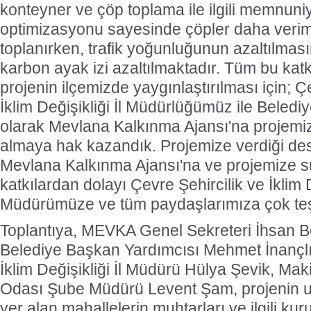
konteyner ve çöp toplama ile ilgili memnuniy
optimizasyonu sayesinde çöpler daha verim
toplanırken, trafik yoğunluğunun azaltılmas
karbon ayak izi azaltılmaktadır. Tüm bu katkı
projenin ilçemizde yaygınlaştırılması için; Ç
İklim Değişikliği İl Müdürlüğümüz ile Beledi
olarak Mevlana Kalkınma Ajansı'na projemi
almaya hak kazandık. Projemize verdiği des
Mevlana Kalkınma Ajansı'na ve projemize s
katkılardan dolayı Çevre Şehircilik ve İklim De
Müdürümüze ve tüm paydaşlarımıza çok teş
Toplantıya, MEVKA Genel Sekreteri İhsan B
Belediye Başkan Yardımcısı Mehmet İnançlı,
İklim Değişikliği İl Müdürü Hülya Şevik, Ma
Odası Şube Müdürü Levent Şam, projenin 
yer alan mahallelerin muhtarları ve ilgili ku