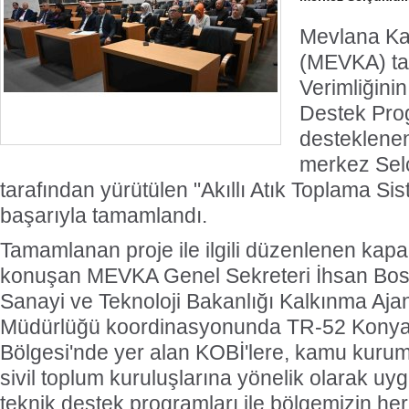
Mevlana Ka
(MEVKA) ta
Verimliğinin
Destek Pro
desteklene
merkez Selç
tarafından yürütülen "Akıllı Atık Toplama Sis
başarıyla tamamlandı.
Tamamlanan proje ile ilgili düzenlenen kapa
konuşan MEVKA Genel Sekreteri İhsan Bosta
Sanayi ve Teknoloji Bakanlığı Kalkınma Aja
Müdürlüğü koordinasyonunda TR-52 Kony
Bölgesi'nde yer alan KOBİ'lere, kamu kurum
sivil toplum kuruluşlarına yönelik olarak uy
teknik destek programları ile bölgemizin he