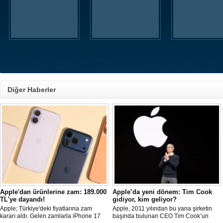
Diğer Haberler
Apple'dan ürünlerine zam: 189.000
Apple’da yeni dönem: Tim Cook
TL'ye dayandı!
gidiyor, kim geliyor?
Apple; Türkiye'deki fiyatlarına zam
Apple, 2011 yılından bu yana şirketin
kararı aldı. Gelen zamlarla iPhone 17
başında bulunan CEO Tim Cook’un