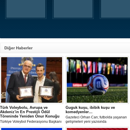
Diğer Haberler
Türk Voleybolu, Avrupa ve
Guguk kuşu, ibibik kuşu ve
Akdeniz'in En Prestijli Ödül
komedyenler…
Töreninde Yeniden Onur Konuğu
Gazeteci Orhan Can; futbolda yaşanan
Türkiye Voleybol Federasyonu Başkanı
gelişmeleri yeni yazısında
Mehmet Akif Üstündağ ile A Milli Kadın
değerlendirdi.