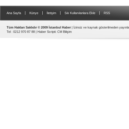
|
|
|
|
Ana Sayfa
Künye
İletişim
Sık Kullanılanlara Ekle
RSS
Tüm Hakları Saklıdır © 2009 İstanbul Haber
| İzinsiz ve kaynak gösterilmeden yayın
Tel : 0212 970 87 88 |
Haber Scripti
:
CM Bilişim