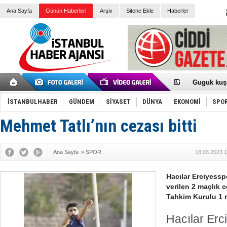
Ana Sayfa
Günün Haberleri
Arşiv
Sitene Ekle
Haberler
Türk Voley
Töreninde
İkinci El M
Guguk kuş
Sneaker Ay
Erkek Spor
İSTANBULHABER
GÜNDEM
SİYASET
DÜNYA
EKONOMİ
SPO
Bakmalısın
Tommy Hilf
Yeri
Ceza sorum
Mehmet Tatlı’nın cezası bitti
Kayyum ata
Ankara kuli
Kemal Kılı
Ana Sayfa
»
SPOR
18.03.2023 1
Erdoğan: “
'Kurultay D
İtalyan Lis
Hacılar Erciyessp
Ece Gürel'
verilen 2 maçlık c
3 gözaltı:
Tahkim Kurulu 1 m
Hacılar Erc