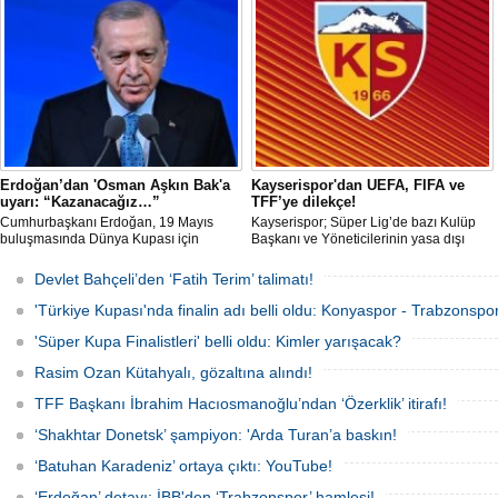
Voleybol Takımı Başantrenörü Daniele
Santarelli, İtalya'nın başkenti Roma'da
düzenlenecek Euro-Mediterranean
Excellence Award 2026 (Akdeniz
Mükemmeliyet Ödülü) törenine 2. kez
resmi olarak davet edildi.
Erdoğan’dan 'Osman Aşkın Bak'a
Kayserispor'dan UEFA, FIFA ve
uyarı: “Kazanacağız…”
TFF’ye dilekçe!
Cumhurbaşkanı Erdoğan, 19 Mayıs
Kayserispor; Süper Lig’de bazı Kulüp
buluşmasında Dünya Kupası için
Başkanı ve Yöneticilerinin yasa dışı
"Sürpriz yapabiliriz" diyen Gençlik ve
bahis oynadığı gerekçesiyle TFF, UEFA
Spor Bakanı Osman Aşkın Bak’a,
ve FIFA’ya resmi dilekçe göndererek
Devlet Bahçeli’den ‘Fatih Terim’ talimatı!
"Sürpriz yapabiliriz deme, kazanacağız
ligin tescil edilmemesini talep edecek.
diyeceksin" sözleriyle müdahale etti.
'Türkiye Kupası'nda finalin adı belli oldu: Konyaspor - Trabzonspor
'Süper Kupa Finalistleri' belli oldu: Kimler yarışacak?
Rasim Ozan Kütahyalı, gözaltına alındı!
TFF Başkanı İbrahim Hacıosmanoğlu’ndan ‘Özerklik’ itirafı!
‘Shakhtar Donetsk’ şampiyon: 'Arda Turan’a baskın!
‘Batuhan Karadeniz’ ortaya çıktı: YouTube!
‘Erdoğan’ detayı: İBB'den ‘Trabzonspor’ hamlesi!