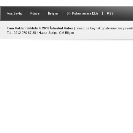
|
|
|
|
Ana Sayfa
Künye
İletişim
Sık Kullanılanlara Ekle
RSS
Tüm Hakları Saklıdır © 2009 İstanbul Haber
| İzinsiz ve kaynak gösterilmeden yayın
Tel : 0212 970 87 88 |
Haber Scripti
:
CM Bilişim