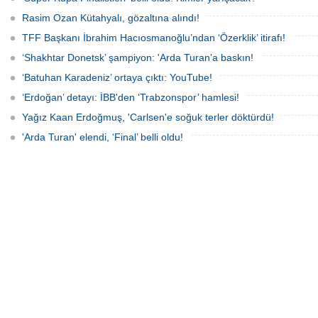
Rasim Ozan Kütahyalı, gözaltına alındı!
TFF Başkanı İbrahim Hacıosmanoğlu’ndan ‘Özerklik’ itirafı!
‘Shakhtar Donetsk’ şampiyon: 'Arda Turan’a baskın!
‘Batuhan Karadeniz’ ortaya çıktı: YouTube!
‘Erdoğan’ detayı: İBB'den ‘Trabzonspor’ hamlesi!
Yağız Kaan Erdoğmuş, 'Carlsen'e soğuk terler döktürdü!
'Arda Turan' elendi, ‘Final’ belli oldu!