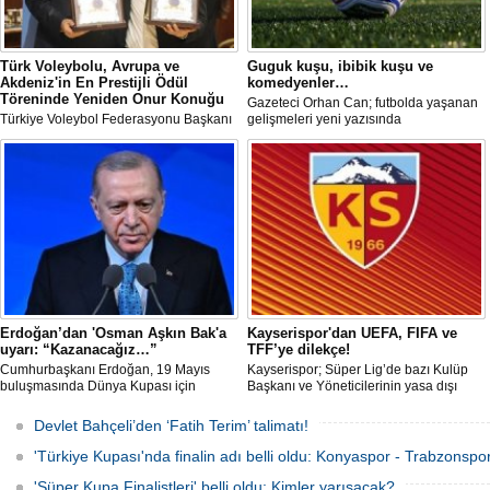
Türk Voleybolu, Avrupa ve
Guguk kuşu, ibibik kuşu ve
Akdeniz'in En Prestijli Ödül
komedyenler…
Töreninde Yeniden Onur Konuğu
Gazeteci Orhan Can; futbolda yaşanan
Türkiye Voleybol Federasyonu Başkanı
gelişmeleri yeni yazısında
Mehmet Akif Üstündağ ile A Milli Kadın
değerlendirdi.
Voleybol Takımı Başantrenörü Daniele
Santarelli, İtalya'nın başkenti Roma'da
düzenlenecek Euro-Mediterranean
Excellence Award 2026 (Akdeniz
Mükemmeliyet Ödülü) törenine 2. kez
resmi olarak davet edildi.
Erdoğan’dan 'Osman Aşkın Bak'a
Kayserispor'dan UEFA, FIFA ve
uyarı: “Kazanacağız…”
TFF’ye dilekçe!
Cumhurbaşkanı Erdoğan, 19 Mayıs
Kayserispor; Süper Lig’de bazı Kulüp
buluşmasında Dünya Kupası için
Başkanı ve Yöneticilerinin yasa dışı
"Sürpriz yapabiliriz" diyen Gençlik ve
bahis oynadığı gerekçesiyle TFF, UEFA
Spor Bakanı Osman Aşkın Bak’a,
ve FIFA’ya resmi dilekçe göndererek
Devlet Bahçeli’den ‘Fatih Terim’ talimatı!
"Sürpriz yapabiliriz deme, kazanacağız
ligin tescil edilmemesini talep edecek.
diyeceksin" sözleriyle müdahale etti.
'Türkiye Kupası'nda finalin adı belli oldu: Konyaspor - Trabzonspor
'Süper Kupa Finalistleri' belli oldu: Kimler yarışacak?