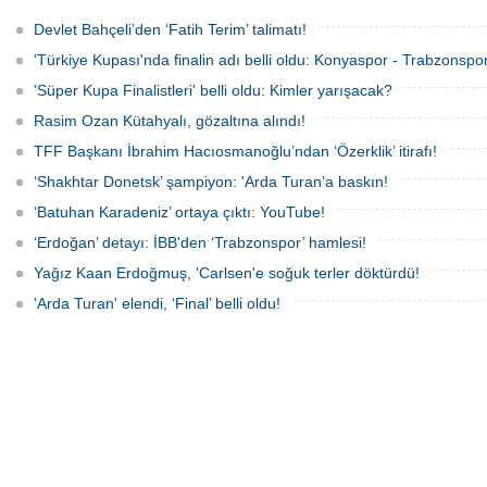
"Sürpriz yapabiliriz" diyen Gençlik ve
bahis oynadığı gerekçesiyle TFF, UEFA
Spor Bakanı Osman Aşkın Bak’a,
ve FIFA’ya resmi dilekçe göndererek
Devlet Bahçeli’den ‘Fatih Terim’ talimatı!
"Sürpriz yapabiliriz deme, kazanacağız
ligin tescil edilmemesini talep edecek.
diyeceksin" sözleriyle müdahale etti.
'Türkiye Kupası'nda finalin adı belli oldu: Konyaspor - Trabzonspor
'Süper Kupa Finalistleri' belli oldu: Kimler yarışacak?
Rasim Ozan Kütahyalı, gözaltına alındı!
TFF Başkanı İbrahim Hacıosmanoğlu’ndan ‘Özerklik’ itirafı!
‘Shakhtar Donetsk’ şampiyon: 'Arda Turan’a baskın!
‘Batuhan Karadeniz’ ortaya çıktı: YouTube!
‘Erdoğan’ detayı: İBB'den ‘Trabzonspor’ hamlesi!
Yağız Kaan Erdoğmuş, 'Carlsen'e soğuk terler döktürdü!
'Arda Turan' elendi, ‘Final’ belli oldu!