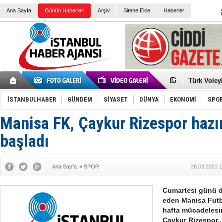
Ana Sayfa
Günün Haberleri
Arşiv
Sitene Ekle
Haberler
Elena Clem
Düşük Risk
Türk Voley
Töreninde
İkinci El M
Guguk kuş
İSTANBULHABER
GÜNDEM
SİYASET
DÜNYA
EKONOMİ
SPO
Sneaker Ay
Erkek Spor
Manisa FK, Çaykur Rizespor hazır
Bakmalısın
Tommy Hilf
Yeri
Ceza sorum
başladı
Kayyum ata
Ankara kuli
Kemal Kılı
Ana Sayfa
»
SPOR
26.03.2023 1
Erdoğan: “
'Kurultay D
İtalyan Lis
Cumartesi günü d
eden Manisa Futbo
hafta mücadeles
Çaykur Rizespor..