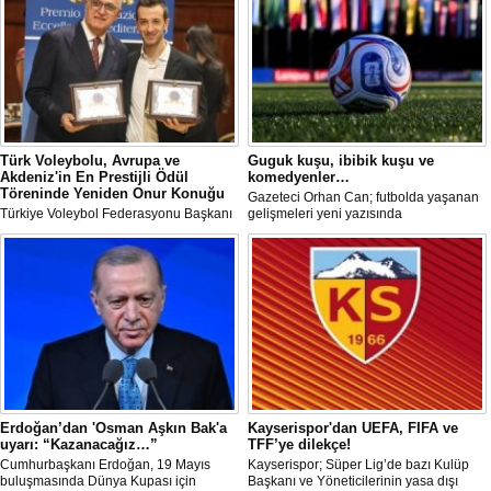
Türk Voleybolu, Avrupa ve
Guguk kuşu, ibibik kuşu ve
Akdeniz'in En Prestijli Ödül
komedyenler…
Töreninde Yeniden Onur Konuğu
Gazeteci Orhan Can; futbolda yaşanan
Türkiye Voleybol Federasyonu Başkanı
gelişmeleri yeni yazısında
Mehmet Akif Üstündağ ile A Milli Kadın
değerlendirdi.
Voleybol Takımı Başantrenörü Daniele
Santarelli, İtalya'nın başkenti Roma'da
düzenlenecek Euro-Mediterranean
Excellence Award 2026 (Akdeniz
Mükemmeliyet Ödülü) törenine 2. kez
resmi olarak davet edildi.
Erdoğan’dan 'Osman Aşkın Bak'a
Kayserispor'dan UEFA, FIFA ve
uyarı: “Kazanacağız…”
TFF’ye dilekçe!
Cumhurbaşkanı Erdoğan, 19 Mayıs
Kayserispor; Süper Lig’de bazı Kulüp
buluşmasında Dünya Kupası için
Başkanı ve Yöneticilerinin yasa dışı