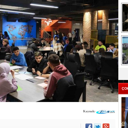
me
e
Z
ba
g
ÇO
Kaynak: