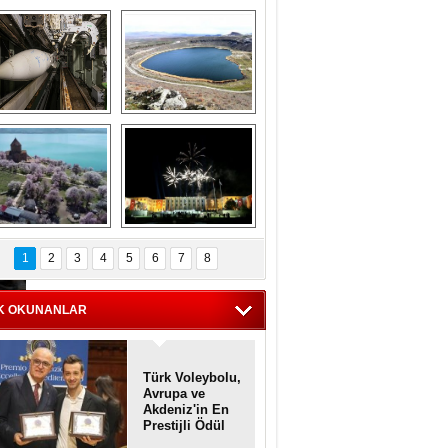
Askeri gemi 
Kapadokya'nın 
zarlığındaki terk 
'kalbi' Narlıgöl 
dilmiş gemilerin 
ilkbaharda bir başka 
etkileyici 
güzel
görüntüleri
iyaretçisiz kalan 
Haftanın 
Akdamar Adası 
fotoğrafları
1
2
3
4
5
6
7
8
dem çiçekleri ile 
örsel bir güzellik
K OKUNANLAR
Türk Voleybolu,
Avrupa ve
Akdeniz'in En
Prestijli Ödül
Töreninde