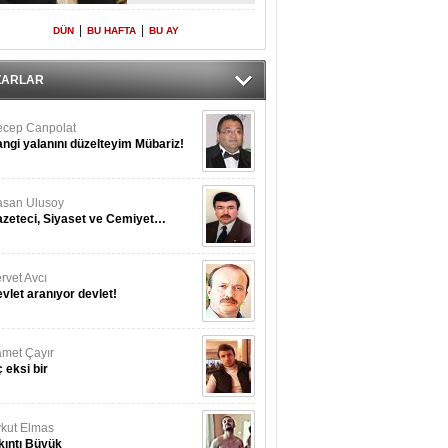
Yeniden Onur
Konuğu
|
|
DÜN
BU HAFTA
BU AY
ZARLAR
cep Canpolat
ngi yalanını düzelteyim Mübariz!
san Ulusoy
zeteci, Siyaset ve Cemiyet…
rvet Avcı
vlet aranıyor devlet!
met Çayır
 eksi bir
kut Elmas
kıntı Büyük