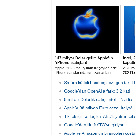
serisinin giriş modeli; 60.000 TL'ye
görevin
dayanırken, Pro Max 189.000 TL
Cook’u
sınırına ulaştı. Fiyat artışları AirPods ve
Kıdeml
diğer Apple ürünlerine de yansıdı.
geçece
olarak
143 milyar Dolar gelir: Apple’ın
Intel,
‘iPhone’ satışları!
kapattı
Apple, 2026 mali yılının ilk çeyreğinde
ABD mer
iPhone satışlarında tüm zamanların
2024'te
rekorunu kırarken, şirketin geliri 143,8
düşüşüy
milyar Dolar'a yükseldi.
çeyreği
Satürn kütleli başıboş gezegen tartıld
düştüğü
Google’dan OpenAI'a fark: 3,2 kat!
5 milyar Dolarlık satış: Intel – Nvidia!
Apple'a 98 milyon Euro ceza: İtalya!
TikTok için anlaşıldı: ABD'li yatırımcı
Google’dan ilk: NATO'ya giriyor!
Apple ve Amazon’un bilançoları coştu