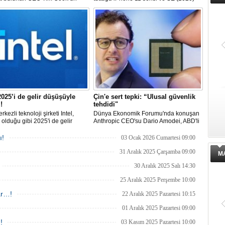
den ayrılacağını duyurdu.
için iOS defterini kapatmaya
n yerine Donanım Mühendisliği
hazırlanıyor.
i Başkan Yardımcısı John Ternus
k. Cook, Yönetim Kurulu Başkanı
 görevine devam edecek.
 2025’i de gelir düşüşüyle
Çin'e sert tepki: “Ulusal güvenlik
!
tehdidi"
kezli teknoloji şirketi Intel,
Dünya Ekonomik Forumu'nda konuşan
 olduğu gibi 2025'i de gelir
Anthropic CEO'su Dario Amodei, ABD'li
le kapattı. Şirket, 2025'in son
şirketlerin Çin'e yapay zeka çipleri
nde gelirinin yüzde dört
satmasını "Kuzey Kore’ye nükleer silah
ı!
03 Ocak 2026 Cumartesi 09:00
nü bildirdi.
satmak gibi" sözleriyle eleştirdi.
31 Aralık 2025 Çarşamba 09:00
M
30 Aralık 2025 Salı 14:30
25 Aralık 2025 Perşembe 10:00
lar…!
22 Aralık 2025 Pazartesi 10:15
01 Aralık 2025 Pazartesi 09:00
!
03 Kasım 2025 Pazartesi 10:00