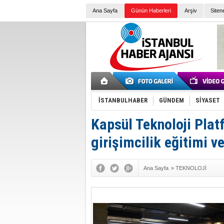
Ana Sayfa
Günün Haberleri
Arşiv
Siten
İSTANBULHABER
GÜNDEM
SİYASET
Kapsül Teknoloji Plat
girişimcilik eğitimi ve
Ana Sayfa
»
TEKNOLOJİ