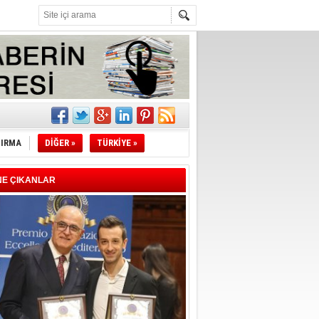
l
li
TIRMA
DİĞER »
TÜRKİYE »
sındaki
esi!
NE ÇIKANLAR
desi!