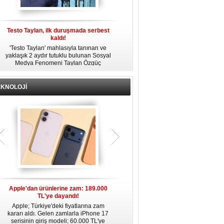
Testo Taylan, ilk duruşmada serbest
'Çay Tutuklusu’ Yusuf Güney, tahliye
kaldı!
edildi!
'Testo Taylan' mahlasıyla tanınan ve
Bir yayında 'Ayahuska' isimli çayı
yaklaşık 2 aydır tutuklu bulunan Sosyal
özendirdiği ifadeler kullandığı
s
Medya Fenomeni Taylan Özgüç
gerekçesiyle tutuklanan şarkıcı Yusuf
Danyıldız, çıktığı ilk duruşmada serbest
Güney, 'Ev Hapsi' şartıyla serbest
bırakıldı.
bırakıldı.
EKNOLOJİ
Apple'dan ürünlerine zam: 189.000
Apple’da yeni dönem: Tim Cook
TL'ye dayandı!
gidiyor, kim geliyor?
Apple; Türkiye'deki fiyatlarına zam
Apple, 2011 yılından bu yana şirketin
kararı aldı. Gelen zamlarla iPhone 17
başında bulunan CEO Tim Cook’un
serisinin giriş modeli; 60.000 TL'ye
görevinden ayrılacağını duyurdu.