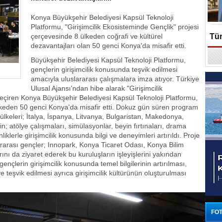
Konya Büyükşehir Belediyesi Kapsül Teknoloji
Platformu, "Girişimcilik Ekosisteminde Gençlik" projesi
çerçevesinde 8 ülkeden coğrafi ve kültürel
Tür
dezavantajları olan 50 genci Konya'da misafir etti.
En
Büyükşehir Belediyesi Kapsül Teknoloji Platformu,
gençlerin girişimcilik konusunda teşvik edilmesi
amacıyla uluslararası çalışmalara imza atıyor. Türkiye
Ulusal Ajansı'ndan hibe alarak "Girişimcilik
eçiren Konya Büyükşehir Belediyesi Kapsül Teknoloji Platformu,
 ülkeden 50 genci Konya'da misafir etti. Dokuz gün süren program
 ülkeleri; İtalya, İspanya, Litvanya, Bulgaristan, Makedonya,
; atölye çalışmaları, simülasyonlar, beyin fırtınaları, drama
inliklerle girişimcilik konusunda bilgi ve deneyimleri artırıldı. Proje
ararası gençler; Innopark, Konya Ticaret Odası, Konya Bilim
rını da ziyaret ederek bu kuruluşların işleyişlerini yakından
gençlerin girişimcilik konusunda temel bilgilerinin artırılması,
 ve teşvik edilmesi ayrıca girişimcilik kültürünün oluşturulması
FOT