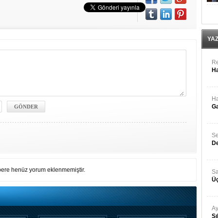
YA
Re
Ha
Ha
Ga
Se
De
ere henüz yorum eklenmemiştir.
Sa
Üç
Ay
Sı