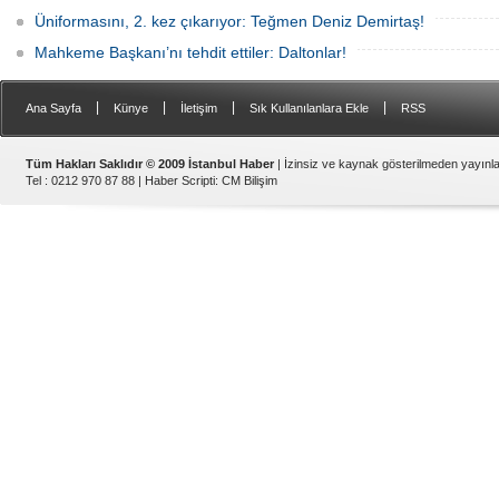
Üniformasını, 2. kez çıkarıyor: Teğmen Deniz Demirtaş!
Mahkeme Başkanı’nı tehdit ettiler: Daltonlar!
|
|
|
|
Ana Sayfa
Künye
İletişim
Sık Kullanılanlara Ekle
RSS
Tüm Hakları Saklıdır © 2009 İstanbul Haber
| İzinsiz ve kaynak gösterilmeden yayın
Tel : 0212 970 87 88 |
Haber Scripti
:
CM Bilişim