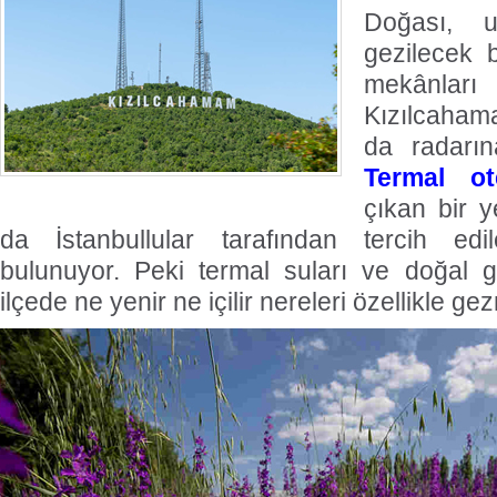
Doğası, u
gezilecek 
mekânlar
Kızılcahama
da radarın
Termal ot
çıkan bir 
da İstanbullular tarafından tercih edi
bulunuyor. Peki termal suları ve doğal gü
ilçede ne yenir ne içilir nereleri özellikle g