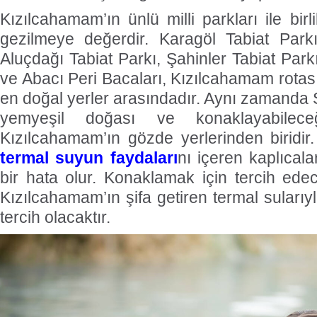
Kızılcahamam’ın ünlü milli parkları ile birl
gezilmeye değerdir. Karagöl Tabiat Par
Aluçdağı Tabiat Parkı, Şahinler Tabiat Par
ve Abacı Peri Bacaları, Kızılcahamam rotası 
en doğal yerler arasındadır. Aynı zamanda 
yemyeşil doğası ve konaklayabileceğ
Kızılcahamam’ın gözde yerlerinden biridir
termal suyun faydaları
nı içeren kaplıca
bir hata olur. Konaklamak için tercih edece
Kızılcahamam’ın şifa getiren termal sularıyl
tercih olacaktır.