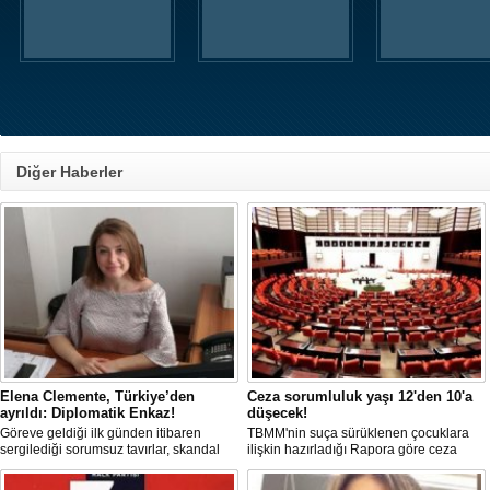
Diğer Haberler
Elena Clemente, Türkiye’den
Ceza sorumluluk yaşı 12'den 10'a
ayrıldı: Diplomatik Enkaz!
düşecek!
Göreve geldiği ilk günden itibaren
TBMM'nin suça sürüklenen çocuklara
sergilediği sorumsuz tavırlar, skandal
ilişkin hazırladığı Rapora göre ceza
kararlar ve özellikle Türk öğrencilere
sorumluluğu yaşının; 12'den 10'a
uyguladığı vize ambargosuyla tepkilerin
düşürülmesi planlanıyor.