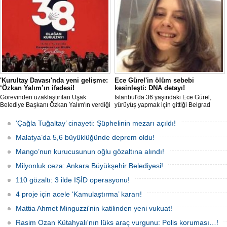
odağında olan İtalya’nın İstanbul
Başkonsolosu Elena Clemente’nin
Türkiye’deki görevi nihayet sona erdi.
'Kurultay Davası'nda yeni gelişme:
Ece Gürel'in ölüm sebebi
‘Özkan Yalım’ın ifadesi!
kesinleşti: DNA detayı!
Görevinden uzaklaştırılan Uşak
İstanbul'da 36 yaşındaki Ece Gürel,
Belediye Başkanı Özkan Yalım'ın verdiği
yürüyüş yapmak için gittiği Belgrad
son ek ifade 'Kurultay' davası dosyasına
Ormanı'nda 2 Mart 2025'te kayıplara
girdi.
karıştı. 4 gün sonra sağ bulunan ancak
‘Çağla Tuğaltay’ cinayeti: Şüphelinin mezarı açıldı!
kaldırıldığı hastanede hayatını
kaybeden Ece'nin ölümüyle ilgili
Malatya’da 5,6 büyüklüğünde deprem oldu!
soruşturma tamamlanırken, dikkat
çeken detaylar yer aldı.
Mango’nun kurucusunun oğlu gözaltına alındı!
Milyonluk ceza: Ankara Büyükşehir Belediyesi!
110 gözaltı: 3 ilde IŞİD operasyonu!
4 proje için acele ‘Kamulaştırma’ kararı!
Mattia Ahmet Minguzzi'nin katilinden yeni vukuat!
Rasim Ozan Kütahyalı'nın lüks araç vurgunu: Polis koruması…!