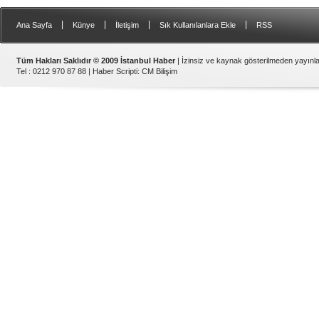
|
|
|
|
Ana Sayfa
Künye
İletişim
Sık Kullanılanlara Ekle
RSS
Tüm Hakları Saklıdır © 2009 İstanbul Haber
| İzinsiz ve kaynak gösterilmeden yayın
Tel : 0212 970 87 88 |
Haber Scripti
:
CM Bilişim