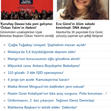
'Kurultay Davası'nda yeni gelişme:
Ece Gürel'in ölüm sebebi
‘Özkan Yalım’ın ifadesi!
kesinleşti: DNA detayı!
Görevinden uzaklaştırılan Uşak
İstanbul'da 36 yaşındaki Ece Gürel,
Belediye Başkanı Özkan Yalım'ın verdiği
yürüyüş yapmak için gittiği Belgrad
son ek ifade 'Kurultay' davası dosyasına
Ormanı'nda 2 Mart 2025'te kayıplara
girdi.
karıştı. 4 gün sonra sağ bulunan ancak
‘Çağla Tuğaltay’ cinayeti: Şüphelinin mezarı açıldı!
kaldırıldığı hastanede hayatını
kaybeden Ece'nin ölümüyle ilgili
Malatya’da 5,6 büyüklüğünde deprem oldu!
soruşturma tamamlanırken, dikkat
çeken detaylar yer aldı.
Mango’nun kurucusunun oğlu gözaltına alındı!
Milyonluk ceza: Ankara Büyükşehir Belediyesi!
110 gözaltı: 3 ilde IŞİD operasyonu!
4 proje için acele ‘Kamulaştırma’ kararı!
Mattia Ahmet Minguzzi'nin katilinden yeni vukuat!
Rasim Ozan Kütahyalı'nın lüks araç vurgunu: Polis koruması…!
Üniformasını, 2. kez çıkarıyor: Teğmen Deniz Demirtaş!
Mahkeme Başkanı’nı tehdit ettiler: Daltonlar!