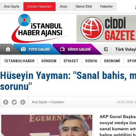
Ana Sayfa
Günün Haberleri
Arşiv
Sitene Ekle
Haberler
Elena Clem
Düşük Risk
Türk Voley
Töreninde
İkinci El M
Guguk kuş
İSTANBULHABER
GÜNDEM
SİYASET
DÜNYA
EKONOMİ
SPO
Sneaker Ay
Erkek Spor
Hüseyin Yayman: "Sanal bahis, mi
Bakmalısın
Tommy Hilf
Yeri
Ceza sorum
sorunu"
Kayyum ata
Ankara kuli
Kemal Kılı
Ana Sayfa
»
Gündem
14.01.2026 1
Erdoğan: “
'Kurultay D
İtalyan Lis
AKP Genel Başka
sosyal medya üze
sanal kumarın artı
haline geldiğini b