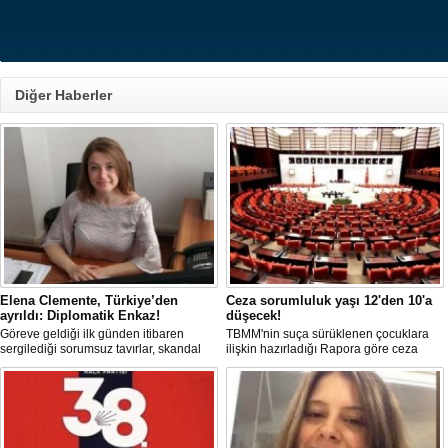
Diğer Haberler
Elena Clemente, Türkiye’den
Ceza sorumluluk yaşı 12'den 10'a
ayrıldı: Diplomatik Enkaz!
düşecek!
Göreve geldiği ilk günden itibaren
TBMM'nin suça sürüklenen çocuklara
sergilediği sorumsuz tavırlar, skandal
ilişkin hazırladığı Rapora göre ceza
kararlar ve özellikle Türk öğrencilere
sorumluluğu yaşının; 12'den 10'a
uyguladığı vize ambargosuyla tepkilerin
düşürülmesi planlanıyor.
odağında olan İtalya’nın İstanbul
Başkonsolosu Elena Clemente’nin
Türkiye’deki görevi nihayet sona erdi.