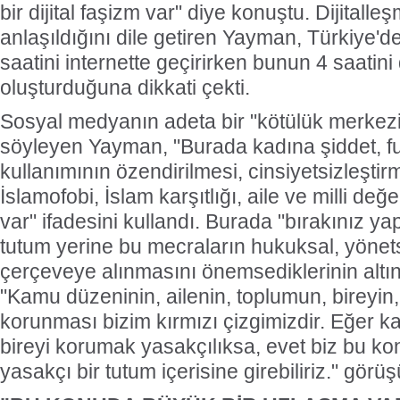
bir dijital faşizm var" diye konuştu. Dijitalle
anlaşıldığını dile getiren Yayman, Türkiye'd
saatini internette geçirirken bunun 4 saati
oluşturduğuna dikkati çekti.
Sosyal medyanın adeta bir "kötülük merkezi"
söyleyen Yayman, "Burada kadına şiddet, f
kullanımının özendirilmesi, cinsiyetsizleştirme
İslamofobi, İslam karşıtlığı, aile ve milli değ
var" ifadesini kullandı. Burada "bırakınız yaps
tutum yerine bu mecraların hukuksal, yönet
çerçeveye alınmasını önemsediklerinin altı
"Kamu düzeninin, ailenin, toplumun, bireyin
korunması bizim kırmızı çizgimizdir. Eğer kad
bireyi korumak yasakçılıksa, evet biz bu ko
yasakçı bir tutum içerisine girebiliriz." görü