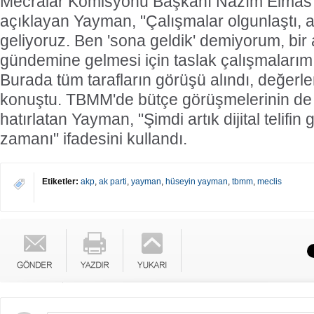
Mecralar Komisyonu Başkanı Nazım Elmas ile
açıklayan Yayman, "Çalışmalar olgunlaştı, a
geliyoruz. Ben 'sona geldik' demiyorum, bi
gündemine gelmesi için taslak çalışmalarım
Burada tüm tarafların görüşü alındı, değerlen
konuştu. TBMM'de bütçe görüşmelerinin de
hatırlatan Yayman, "Şimdi artık dijital telif
zamanı" ifadesini kullandı.
Etiketler:
akp
,
ak parti
,
yayman
,
hüseyin yayman
,
tbmm
,
meclis