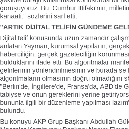
şekilde burayı kullanması konusunda bir fik
görüşüyoruz. Bu, Cumhur İttifakı'nın, millet
kanaati." sözlerini sarf etti.
"ARTIK DİJİTAL TELİFİN GÜNDEME GE
Dijital telif konusunda uzun zamandır çalışm
anlatan Yayman, kurumsal yapıların, gerçek
haberciliğin, gerçek gazeteciliğin korunmas
bulduklarını ifade etti. Bu algoritmalar marif
gelirlerinin yönlendirilmesinin ve burada şe
algoritmaların olmasının doğru olmadığını
"Berlin'de, İngiltere'de, Fransa'da, ABD'de
tabiyse ve onun gereklerini yerine getiriyor
bununla ilgili bir düzenleme yapılması lazı
bulundu.
Bu konuyu AKP Grup Başkanı Abdullah Güle