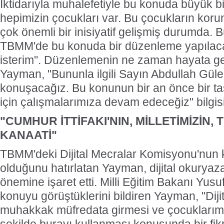
İktidarıyla muhalefetiyle bu konuda büyük 
hepimizin çocukları var. Bu çocukların ko
çok önemli bir inisiyatif gelişmiş durumda. 
TBMM'de bu konuda bir düzenleme yapılaca
isterim". Düzenlemenin ne zaman hayata ge
Yayman, "Bununla ilgili Sayın Abdullah Gül
konuşacağız. Bu konunun bir an önce bir ta
için çalışmalarımıza devam edeceğiz" bilgisi
"CUMHUR İTTİFAKI'NIN, MİLLETİMİZİN,
KANAATİ"
TBMM'deki Dijital Mecralar Komisyonu'nun
olduğunu hatırlatan Yayman, dijital okurya
önemine işaret etti. Milli Eğitim Bakanı Yusuf
konuyu görüştüklerini bildiren Yayman, "Diji
muhakkak müfredata girmesi ve çocuklarımızı