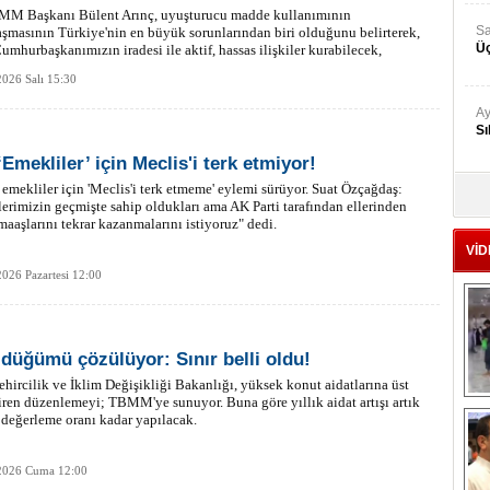
MM Başkanı Bülent Arınç, uyuşturucu madde kullanımının
Sa
şmasının Türkiye'nin en büyük sorunlarından biri olduğunu belirterek,
Üç
umhurbaşkanımızın iradesi ile aktif, hassas ilişkiler kurabilecek,
uzmanlarından oluşan yeni bir kurum ihdas edilmelidir" dedi.
026 Salı 15:30
Ay
Sı
Emekliler’ için Meclis'i terk etmiyor!
emekliler için 'Meclis'i terk etmeme' eylemi sürüyor. Suat Özçağdaş:
Ad
erimizin geçmişte sahip oldukları ama AK Parti tarafından ellerinden
‘A
maaşlarını tekrar kazanmalarını istiyoruz" dedi.
VİD
026 Pazartesi 12:00
Me
Te
 düğümü çözülüyor: Sınır belli oldu!
El
En
ehircilik ve İklim Değişikliği Bakanlığı, yüksek konut aidatlarına üst
tiren düzenlemeyi; TBMM'ye sunuyor. Buna göre yıllık aidat artışı artık
M
değerleme oranı kadar yapılacak.
Ba
Ka
2026 Cuma 12:00