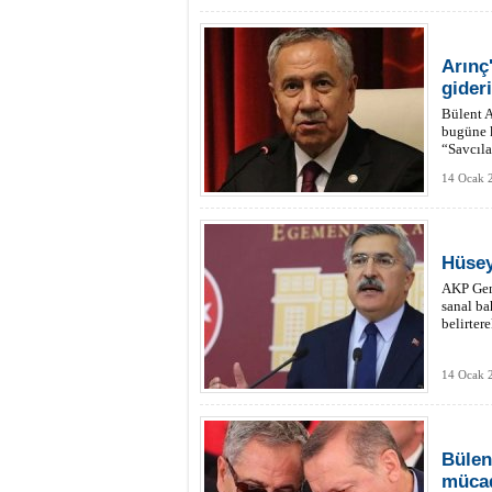
Arınç
gider
Bülent A
bugüne k
“Savcıla
14 Ocak 
Hüsey
AKP Gen
sanal ba
belirter
14 Ocak 
Bülen
mücad