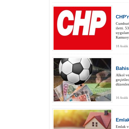
CHP'n
Cumhuriy
iletti. 
uygulam
Kamuoyu
18 Aralık
Bahis
Alkol ve
geçirile
düzenle
16 Aralık
Emlak 
Emlak ve