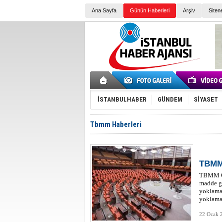
Ana Sayfa
Günün Haberleri
Arşiv
Siten
İSTANBULHABER
GÜNDEM
SİYASET
Tbmm Haberleri
TBMM:
TBMM Gen
madde gö
yoklama 
yoklama 
22 Ocak 