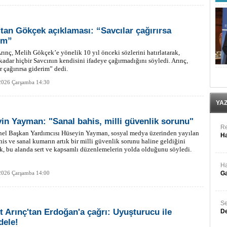
'tan Gökçek açıklaması: “Savcılar çağırırsa
im”
rınç, Melih Gökçek’e yönelik 10 yıl önceki sözlerini hatırlatarak,
adar hiçbir Savcının kendisini ifadeye çağırmadığını söyledi. Arınç,
r çağırırsa giderim” dedi.
2026 Çarşamba 14:30
YA
in Yayman: "Sanal bahis, milli güvenlik sorunu"
Re
el Başkan Yardımcısı Hüseyin Yayman, sosyal medya üzerinden yayılan
Ha
his ve sanal kumarın artık bir milli güvenlik sorunu haline geldiğini
ek, bu alanda sert ve kapsamlı düzenlemelerin yolda olduğunu söyledi.
Ha
2026 Çarşamba 14:00
Ga
Se
t Arınç'tan Erdoğan'a çağrı: Uyuşturucu ile
De
ele!