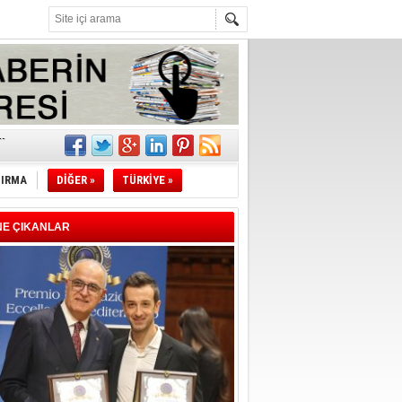
l
li
TIRMA
DİĞER »
TÜRKİYE »
sındaki
NE ÇIKANLAR
esi!
desi!