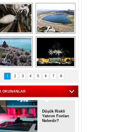
Askeri gemi 
Kapadokya'nın 
zarlığındaki terk 
'kalbi' Narlıgöl 
dilmiş gemilerin 
ilkbaharda bir başka 
etkileyici 
güzel
görüntüleri
iyaretçisiz kalan 
Haftanın 
Akdamar Adası 
fotoğrafları
1
2
3
4
5
6
7
8
dem çiçekleri ile 
örsel bir güzellik
K OKUNANLAR
Düşük Riskli
Yatırım Fonları
Nelerdir?