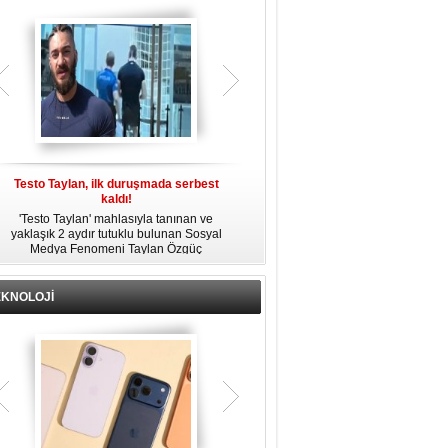
gözaltına alındı.
Testo Taylan, ilk duruşmada serbest
'Çay Tutuklusu’ Yusuf Güney, tahliye
kaldı!
edildi!
'Testo Taylan' mahlasıyla tanınan ve
Bir yayında 'Ayahuska' isimli çayı
yaklaşık 2 aydır tutuklu bulunan Sosyal
özendirdiği ifadeler kullandığı
s
Medya Fenomeni Taylan Özgüç
gerekçesiyle tutuklanan şarkıcı Yusuf
Danyıldız, çıktığı ilk duruşmada serbest
Güney, 'Ev Hapsi' şartıyla serbest
bırakıldı.
bırakıldı.
EKNOLOJİ