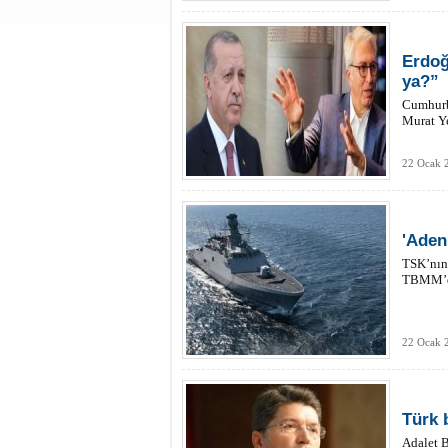
Erdoğ
ya?”
Cumhurb
Murat Ye
22 Ocak 
'Aden
TSK’nın,
TBMM’de
22 Ocak 
Türk 
Adalet B