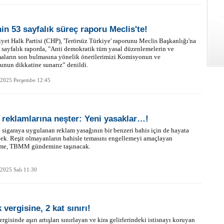
in 53 sayfalık süreç raporu Meclis'te!
et Halk Partisi (CHP), 'Terörsüz Türkiye' raporunu Meclis Başkanlığı'na
53 sayfalık raporda, "Anti demokratik tüm yasal düzenlemelerin ve
aların son bulmasına yönelik önerilerimizi Komisyonun ve
nun dikkatine sunarız” denildi.
 2025 Perşembe 12:45
 reklamlarına neşter: Yeni yasaklar…!
 sigaraya uygulanan reklam yasağının bir benzeri bahis için de hayata
cek. Reşit olmayanların bahisle temasını engellemeyi amaçlayan
me, TBMM gündemine taşınacak.
 2025 Salı 11:30
vergisine, 2 kat sınırı!
rgisinde aşırı artışları sınırlayan ve kira gelirlerindeki istisnayı koruyan