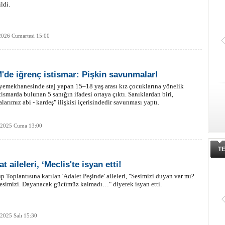
ldi.
2026 Cumartesi 15:00
de iğrenç istismar: Pişkin savunmalar!
mekhanesinde staj yapan 15–18 yaş arası kız çocuklarına yönelik
stismarda bulunan 5 sanığın ifadesi ortaya çıktı. Sanıklardan biri,
larımız abi - kardeş" ilişkisi içerisindedir savunması yaptı.
k 2025 Cuma 13:00
T
t aileleri, ‘Meclis'te isyan etti!
 Toplantısına katılan 'Adalet Peşinde' aileleri, "Sesimizi duyan var mı?
esimizi. Dayanacak gücümüz kalmadı…" diyerek isyan etti.
 2025 Salı 15:30