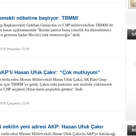
emekli nöbetine başlıyor: TBMM!
De
ge
p Başkanvekili Gökhan Günaydın ve CHP milletvekilleri TBMM’de
rı basın açıklamasında "İktidar partisi buna yönelik bir düzenlemeyi
S
getirene kadar Meclis'i terk etmeyeceğiz" dedi.
2026 Perşembe 15:30
AKP’li Hasan Ufuk Çakır: “Çok mutluyum”
istifa eden Mersin Milletvekili Hasan Ufuk Çakır, AK Parti Grup
sı için TBMM’ye geldi. Çakır, eski partisine sert sözlerle yüklenerek
 CHP seçmeni iftiracıların peşinden gitmez” dedi.
2026 Çarşamba 12:45
i vekilin yeni adresi AKP: Hasan Ufuk Çakır
M
istifa eden Mersin Milletvekili Hasan Ufuk Çakır'ın AKP'ye katılacağı