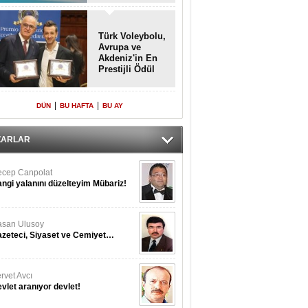
Türk Voleybolu,
Avrupa ve
Akdeniz'in En
Prestijli Ödül
Töreninde
Yeniden Onur
Konuğu
|
|
DÜN
BU HAFTA
BU AY
ZARLAR
cep Canpolat
ngi yalanını düzelteyim Mübariz!
san Ulusoy
zeteci, Siyaset ve Cemiyet…
rvet Avcı
vlet aranıyor devlet!