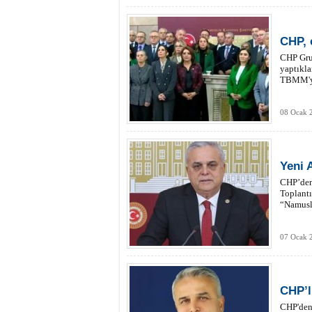
CHP, 
CHP Gru
yaptıkla
TBMM'ye 
08 Ocak 
Yeni 
CHP’den 
Toplantı
“Namuslu
07 Ocak 
CHP’l
CHP'den 