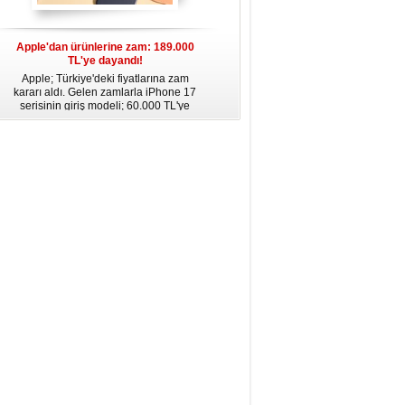
Apple'dan ürünlerine zam: 189.000
Apple’da yeni dönem: Tim Cook
TL'ye dayandı!
gidiyor, kim geliyor?
Apple; Türkiye'deki fiyatlarına zam
Apple, 2011 yılından bu yana şirketin
kararı aldı. Gelen zamlarla iPhone 17
başında bulunan CEO Tim Cook’un
serisinin giriş modeli; 60.000 TL'ye
görevinden ayrılacağını duyurdu.
dayanırken, Pro Max 189.000 TL
Cook’un yerine Donanım Mühendisliği
sınırına ulaştı. Fiyat artışları AirPods ve
Kıdemli Başkan Yardımcısı John Ternus
diğer Apple ürünlerine de yansıdı.
geçecek. Cook, Yönetim Kurulu
Başkanı olarak görevine devam
edecek.