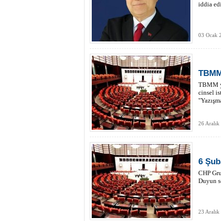
iddia edi
03 Ocak 
TBMM'
TBMM ye
cinsel i
"Yazışma
26 Aralı
6 Şuba
CHP Grup
Duyun s
23 Aralık