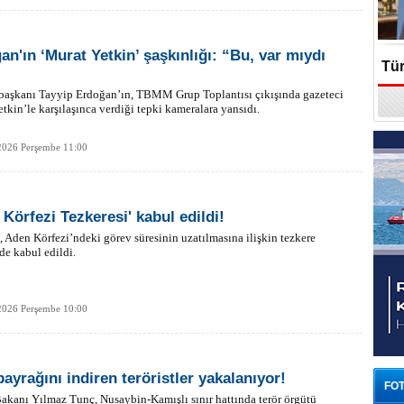
an'ın ‘Murat Yetkin’ şaşkınlığı: “Bu, var mıydı
Tür
aşkanı Tayyip Erdoğan’ın, TBMM Grup Toplantısı çıkışında gazeteci
En
tkin’le karşılaşınca verdiği tepki kameralara yansıdı.
2026 Perşembe 11:00
 Körfezi Tezkeresi' kabul edildi!
 Aden Körfezi’ndeki görev süresinin uzatılmasına ilişkin tezkere
 kabul edildi.
2026 Perşembe 10:00
bayrağını indiren teröristler yakalanıyor!
FOT
akanı Yılmaz Tunç, Nusaybin-Kamışlı sınır hattında terör örgütü