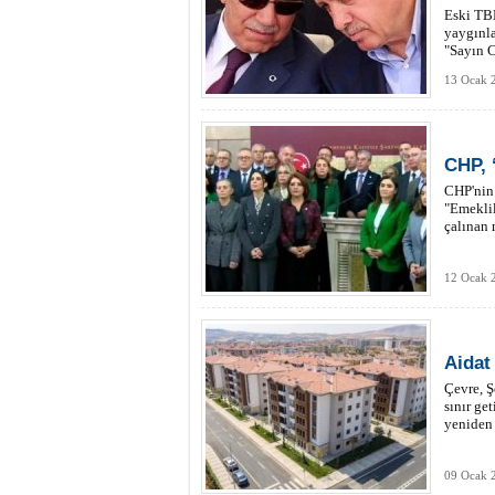
Eski TB
yaygınla
"Sayın C
konunun 
13 Ocak 2
CHP, ‘
CHP'nin 
"Emeklil
çalınan 
12 Ocak 2
Aidat
Çevre, Ş
sınır ge
yeniden 
09 Ocak 