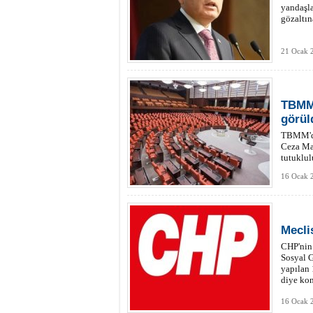
yandaşla
gözaltın
21 Ocak 
TBMM'
görül
TBMM'dek
Ceza Mah
tutuklul
kaldırıl
16 Ocak 
Mecli
CHP'nin 
Sosyal G
yapılan 
diye kon
16 Ocak 