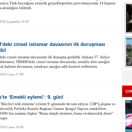
rınca Türk bayrağına yönelik gerçekleştirilen provokasyonda 14 kişinin
a alındığını bildirdi.
2026 Çarşamba 14:30
me
deki cinsel istismar davasının ilk duruşması
e
dü!
i cinsel istismar davasında ilk duruşma görüldü. Ankara 57. Asliye
kemesi, TBMM'deki cinsel istismar davasında, tutuklu dört sanığın
uk halinin devamına, tutuksuz sanığın adli kontrol tedbirinin
Z
masına karar verdi. Sonraki duruşma 9 Şubat'a bırakıldı.
2026 Cuma 17:00
ba
g
ÇO
s'te ‘Emekli eylemi’: 9. gün!
'Meclis'i terk etmeme' eylemi 9. gününde devam ediyor. CHP Çalışma ve
üvenlik Politika Kurulu Başkanı Gamze Şengel Taşcıer, emeklilere
1000 lira zamma ilişkin "Buna müjde denmez, buna vicdansızlık denir"
uştu.
2026 Cuma 16:00