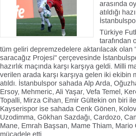
arasında o
atıldığı haz
İstanbulspo
Türkiye Fu
tarafından 
tüm geliri depremzedelere aktarılacak olan "Y
saracağız Projesi" çerçevesinde İstanbulspo
hazırlık maçında karşı karşıya geldi. Milli m
verilen arada karşı karşıya gelen iki ekibin
atıldı. İstanbulspor sahada Alp Arda, Oğuzh
Ersoy, Mehmeric, Ali Yaşar, Vefa Temel, K
Topalli, Mirza Cihan, Emir Gültekin on biri 
Kayserispor ise sahada Cenk Gönen, Kolov
Uzodimma, Gökhan Sazdağı, Cardozo, Cam
Mane, Emrah Başsan, Mame Thiam, Mario Ga
mücadele etti.