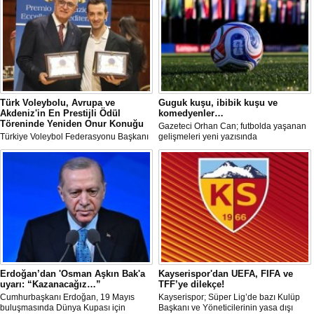
Türk Voleybolu, Avrupa ve
Guguk kuşu, ibibik kuşu ve
Akdeniz'in En Prestijli Ödül
komedyenler…
Töreninde Yeniden Onur Konuğu
Gazeteci Orhan Can; futbolda yaşanan
Türkiye Voleybol Federasyonu Başkanı
gelişmeleri yeni yazısında
Mehmet Akif Üstündağ ile A Milli Kadın
değerlendirdi.
Voleybol Takımı Başantrenörü Daniele
Santarelli, İtalya'nın başkenti Roma'da
düzenlenecek Euro-Mediterranean
Excellence Award 2026 (Akdeniz
Mükemmeliyet Ödülü) törenine 2. kez
resmi olarak davet edildi.
Erdoğan’dan 'Osman Aşkın Bak'a
Kayserispor'dan UEFA, FIFA ve
uyarı: “Kazanacağız…”
TFF’ye dilekçe!
Cumhurbaşkanı Erdoğan, 19 Mayıs
Kayserispor; Süper Lig’de bazı Kulüp
buluşmasında Dünya Kupası için
Başkanı ve Yöneticilerinin yasa dışı