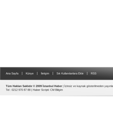
|
|
|
|
Ana Sayfa
Künye
İletişim
Sık Kullanılanlara Ekle
RSS
Tüm Hakları Saklıdır © 2009 İstanbul Haber
| İzinsiz ve kaynak gösterilmeden yayın
Tel : 0212 970 87 88 |
Haber Scripti
:
CM Bilişim