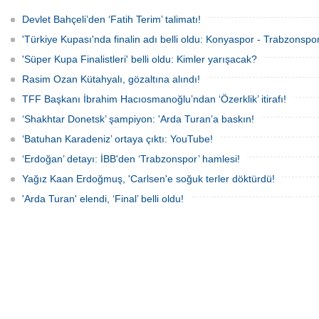
"Sürpriz yapabiliriz" diyen Gençlik ve
bahis oynadığı gerekçesiyle TFF, UEFA
Spor Bakanı Osman Aşkın Bak’a,
ve FIFA’ya resmi dilekçe göndererek
Devlet Bahçeli’den ‘Fatih Terim’ talimatı!
"Sürpriz yapabiliriz deme, kazanacağız
ligin tescil edilmemesini talep edecek.
diyeceksin" sözleriyle müdahale etti.
'Türkiye Kupası'nda finalin adı belli oldu: Konyaspor - Trabzonspor
'Süper Kupa Finalistleri' belli oldu: Kimler yarışacak?
Rasim Ozan Kütahyalı, gözaltına alındı!
TFF Başkanı İbrahim Hacıosmanoğlu’ndan ‘Özerklik’ itirafı!
‘Shakhtar Donetsk’ şampiyon: 'Arda Turan’a baskın!
‘Batuhan Karadeniz’ ortaya çıktı: YouTube!
‘Erdoğan’ detayı: İBB'den ‘Trabzonspor’ hamlesi!
Yağız Kaan Erdoğmuş, 'Carlsen'e soğuk terler döktürdü!
'Arda Turan' elendi, ‘Final’ belli oldu!