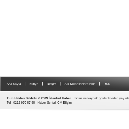
|
|
|
|
Ana Sayfa
Künye
İletişim
Sık Kullanılanlara Ekle
RSS
Tüm Hakları Saklıdır © 2009 İstanbul Haber
| İzinsiz ve kaynak gösterilmeden yayın
Tel : 0212 970 87 88 |
Haber Scripti
:
CM Bilişim