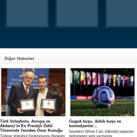
Diğer Haberler
Türk Voleybolu, Avrupa ve
Guguk kuşu, ibibik kuşu ve
Akdeniz'in En Prestijli Ödül
komedyenler…
Töreninde Yeniden Onur Konuğu
Gazeteci Orhan Can; futbolda yaşanan
Türkiye Voleybol Federasyonu Başkanı
gelişmeleri yeni yazısında