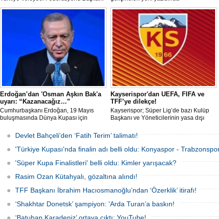
Mehmet Akif Üstündağ ile A Milli Kadın
değerlendirdi.
Voleybol Takımı Başantrenörü Daniele
Santarelli, İtalya'nın başkenti Roma'da
düzenlenecek Euro-Mediterranean
Excellence Award 2026 (Akdeniz
Mükemmeliyet Ödülü) törenine 2. kez
resmi olarak davet edildi.
Erdoğan’dan 'Osman Aşkın Bak'a
Kayserispor'dan UEFA, FIFA ve
uyarı: “Kazanacağız…”
TFF’ye dilekçe!
Cumhurbaşkanı Erdoğan, 19 Mayıs
Kayserispor; Süper Lig’de bazı Kulüp
buluşmasında Dünya Kupası için
Başkanı ve Yöneticilerinin yasa dışı
"Sürpriz yapabiliriz" diyen Gençlik ve
bahis oynadığı gerekçesiyle TFF, UEFA
Spor Bakanı Osman Aşkın Bak’a,
ve FIFA’ya resmi dilekçe göndererek
Devlet Bahçeli’den ‘Fatih Terim’ talimatı!
"Sürpriz yapabiliriz deme, kazanacağız
ligin tescil edilmemesini talep edecek.
diyeceksin" sözleriyle müdahale etti.
'Türkiye Kupası'nda finalin adı belli oldu: Konyaspor - Trabzonspor
'Süper Kupa Finalistleri' belli oldu: Kimler yarışacak?
Rasim Ozan Kütahyalı, gözaltına alındı!
TFF Başkanı İbrahim Hacıosmanoğlu’ndan ‘Özerklik’ itirafı!
‘Shakhtar Donetsk’ şampiyon: 'Arda Turan’a baskın!
‘Batuhan Karadeniz’ ortaya çıktı: YouTube!