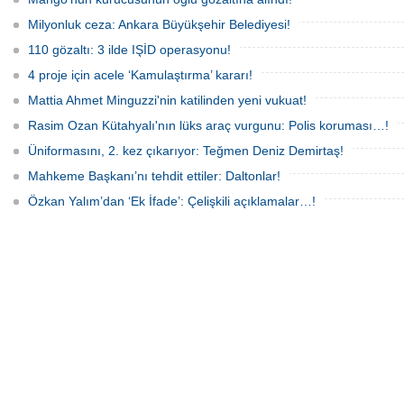
soruşturma tamamlanırken, dikkat
çeken detaylar yer aldı.
Milyonluk ceza: Ankara Büyükşehir Belediyesi!
110 gözaltı: 3 ilde IŞİD operasyonu!
4 proje için acele ‘Kamulaştırma’ kararı!
Mattia Ahmet Minguzzi'nin katilinden yeni vukuat!
Rasim Ozan Kütahyalı'nın lüks araç vurgunu: Polis koruması…!
Üniformasını, 2. kez çıkarıyor: Teğmen Deniz Demirtaş!
Mahkeme Başkanı’nı tehdit ettiler: Daltonlar!
Özkan Yalım’dan ‘Ek İfade’: Çelişkili açıklamalar…!