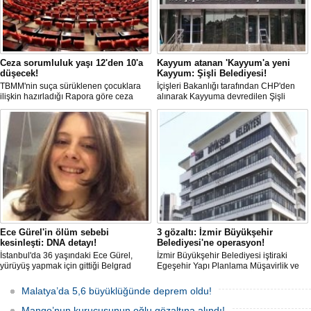
Ceza sorumluluk yaşı 12'den 10'a
Kayyum atanan 'Kayyum'a yeni
düşecek!
Kayyum: Şişli Belediyesi!
TBMM'nin suça sürüklenen çocuklara
İçişleri Bakanlığı tarafından CHP'den
ilişkin hazırladığı Rapora göre ceza
alınarak Kayyuma devredilen Şişli
sorumluluğu yaşının; 12'den 10'a
Belediyesinde bir hafta içinde 2. kez
düşürülmesi planlanıyor.
Kayyum değişti.
Ece Gürel'in ölüm sebebi
3 gözaltı: İzmir Büyükşehir
kesinleşti: DNA detayı!
Belediyesi'ne operasyon!
İstanbul'da 36 yaşındaki Ece Gürel,
İzmir Büyükşehir Belediyesi iştiraki
yürüyüş yapmak için gittiği Belgrad
Egeşehir Yapı Planlama Müşavirlik ve
Ormanı'nda 2 Mart 2025'te kayıplara
Teknoloji A.Ş.'ye yönelik 'İhaleye fesat
karıştı. 4 gün sonra sağ bulunan ancak
karıştırma' operasyonu düzenlendi. 4
Malatya’da 5,6 büyüklüğünde deprem oldu!
kaldırıldığı hastanede hayatını
şüpheliden 3'ü; Jandarma ekipleri
kaybeden Ece'nin ölümüyle ilgili
tarafınca gözaltına alındı.
Mango’nun kurucusunun oğlu gözaltına alındı!