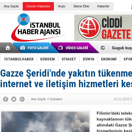
Ana Sayfa
Günün Haberleri
Arşiv
Sitene Ekle
Haberler
Türk Voley
Töreninde
İkinci El M
Guguk kuş
Sneaker Ay
Erkek Spor
İSTANBULHABER
GÜNDEM
SİYASET
DÜNYA
EKONOMİ
SPO
Bakmalısın
Tommy Hilf
Yeri
Ceza sorum
Gazze Şeridi'nde yakıtın tükenme
Kayyum ata
Ankara kuli
internet ve iletişim hizmetleri ke
Kemal Kılı
Erdoğan: “
'Kurultay D
Ana Sayfa
»
Gündem
16.11.2023 
İtalyan Lis
Ece Gürel'
3 gözaltı:
Filistin'deki tele
kaynaklarının tü
altındaki Gazze Şe
hizmetlerinin kes