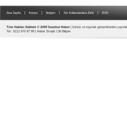
|
|
|
|
Ana Sayfa
Künye
İletişim
Sık Kullanılanlara Ekle
RSS
Tüm Hakları Saklıdır © 2009 İstanbul Haber
| İzinsiz ve kaynak gösterilmeden yayın
Tel : 0212 970 87 88 |
Haber Scripti
:
CM Bilişim