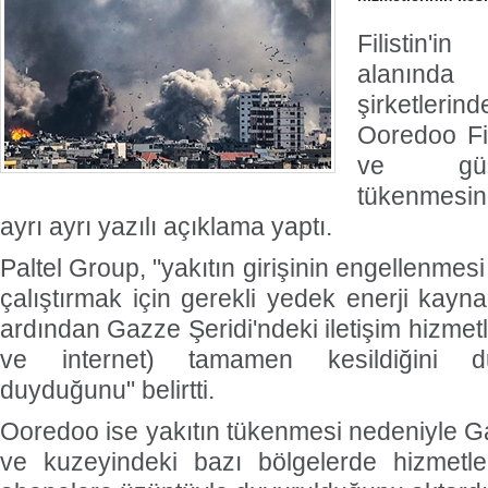
Filistin'
alanınd
şirketleri
Ooredoo Fil
ve güç 
tükenmesi
ayrı ayrı yazılı açıklama yaptı.
Paltel Group, "yakıtın girişinin engellenmes
çalıştırmak için gerekli yedek enerji kayn
ardından Gazze Şeridi'ndeki iletişim hizmetl
ve internet) tamamen kesildiğini d
duyduğunu" belirtti.
Ooredoo ise yakıtın tükenmesi nedeniyle Ga
ve kuzeyindeki bazı bölgelerde hizmetle