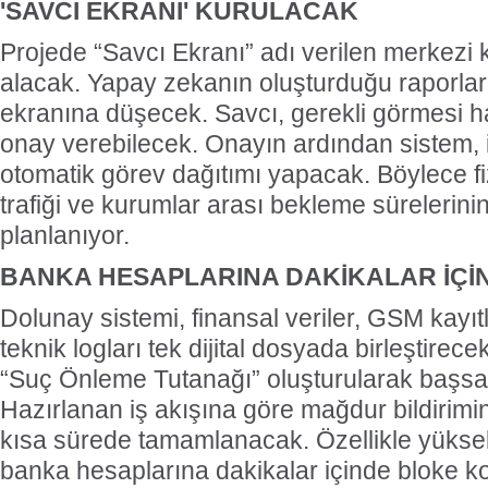
'SAVCI EKRANI' KURULACAK
Projede “Savcı Ekranı” adı verilen merkezi k
alacak. Yapay zekanın oluşturduğu raporla
ekranına düşecek. Savcı, gerekli görmesi hali
onay verebilecek. Onayın ardından sistem, i
otomatik görev dağıtımı yapacak. Böylece fi
trafiği ve kurumlar arası bekleme sürelerinin
planlanıyor.
BANKA HESAPLARINA DAKİKALAR İÇİ
Dolunay sistemi, finansal veriler, GSM kayıtl
teknik logları tek dijital dosyada birleştirece
“Suç Önleme Tutanağı” oluşturularak başsav
Hazırlanan iş akışına göre mağdur bildirimin
kısa sürede tamamlanacak. Özellikle yüksek 
banka hesaplarına dakikalar içinde bloke k