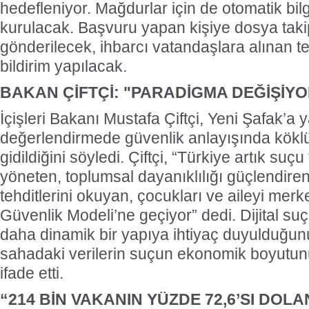
hedefleniyor. Mağdurlar için de otomatik bil
kurulacak. Başvuru yapan kişiye dosya tak
gönderilecek, ihbarcı vatandaşlara alınan tedb
bildirim yapılacak.
BAKAN ÇİFTÇİ: "PARADİGMA DEĞİŞİYO
İçişleri Bakanı Mustafa Çiftçi, Yeni Şafak’a y
değerlendirmede güvenlik anlayışında köklü
gidildiğini söyledi. Çiftçi, “Türkiye artık suçu
yöneten, toplumsal dayanıklılığı güçlendiren,
tehditlerini okuyan, çocukları ve aileyi merk
Güvenlik Modeli’ne geçiyor” dedi. Dijital s
daha dinamik bir yapıya ihtiyaç duyulduğunu 
sahadaki verilerin suçun ekonomik boyutu
ifade etti.
“214 BİN VAKANIN YÜZDE 72,6’SI DOLA