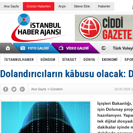
Ana Sayfa
Günün Haberleri
Arşiv
Sitene Ekle
Haberler
Elena Clem
Düşük Risk
Türk Voley
Töreninde
İkinci El M
Guguk kuş
İSTANBULHABER
GÜNDEM
SİYASET
DÜNYA
EKONOMİ
SPO
Sneaker Ay
Erkek Spor
Dolandırıcıların kâbusu olacak: 
Bakmalısın
Tommy Hilf
Yeri
Ceza sorum
Kayyum ata
Ana Sayfa
»
Gündem
18.05.2026 1
Ankara kuli
Kemal Kılı
Erdoğan: “
İçişleri Bakanlığı
'Kurultay D
için Dolunay proj
İtalyan Lis
hazırlanıyor. Yapa
tek dijital dosya
dakikalar içinde