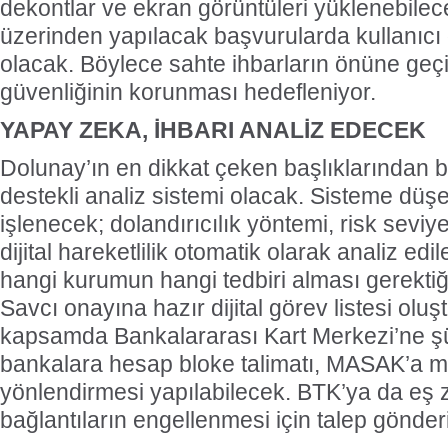
dekontlar ve ekran görüntüleri yüklenebile
üzerinden yapılacak başvurularda kullanıcı
olacak. Böylece sahte ihbarların önüne geç
güvenliğinin korunması hedefleniyor.
YAPAY ZEKA, İHBARI ANALİZ EDECEK
Dolunay’ın en dikkat çeken başlıklarından b
destekli analiz sistemi olacak. Sisteme düşe
işlenecek; dolandırıcılık yöntemi, risk seviye
dijital hareketlilik otomatik olarak analiz ed
hangi kurumun hangi tedbiri alması gerektiği
Savcı onayına hazır dijital görev listesi olu
kapsamda Bankalararası Kart Merkezi’ne şüph
bankalara hesap bloke talimatı, MASAK’a ma
yönlendirmesi yapılabilecek. BTK’ya da eş z
bağlantıların engellenmesi için talep gönder