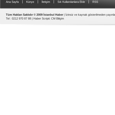
|
|
|
|
Ana Sayfa
Künye
İletişim
Sık Kullanılanlara Ekle
RSS
Tüm Hakları Saklıdır © 2009 İstanbul Haber
| İzinsiz ve kaynak gösterilmeden yayın
Tel : 0212 970 87 88 |
Haber Scripti
:
CM Bilişim