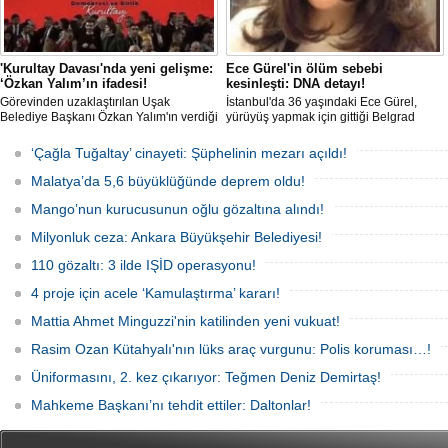
'Kurultay Davası'nda yeni gelişme:
Ece Gürel'in ölüm sebebi
‘Özkan Yalım’ın ifadesi!
kesinleşti: DNA detayı!
Görevinden uzaklaştırılan Uşak
İstanbul'da 36 yaşındaki Ece Gürel,
Belediye Başkanı Özkan Yalım'ın verdiği
yürüyüş yapmak için gittiği Belgrad
son ek ifade 'Kurultay' davası dosyasına
Ormanı'nda 2 Mart 2025'te kayıplara
girdi.
karıştı. 4 gün sonra sağ bulunan ancak
‘Çağla Tuğaltay’ cinayeti: Şüphelinin mezarı açıldı!
kaldırıldığı hastanede hayatını
kaybeden Ece'nin ölümüyle ilgili
Malatya’da 5,6 büyüklüğünde deprem oldu!
soruşturma tamamlanırken, dikkat
çeken detaylar yer aldı.
Mango’nun kurucusunun oğlu gözaltına alındı!
Milyonluk ceza: Ankara Büyükşehir Belediyesi!
110 gözaltı: 3 ilde IŞİD operasyonu!
4 proje için acele ‘Kamulaştırma’ kararı!
Mattia Ahmet Minguzzi'nin katilinden yeni vukuat!
Rasim Ozan Kütahyalı'nın lüks araç vurgunu: Polis koruması…!
Üniformasını, 2. kez çıkarıyor: Teğmen Deniz Demirtaş!
Mahkeme Başkanı’nı tehdit ettiler: Daltonlar!