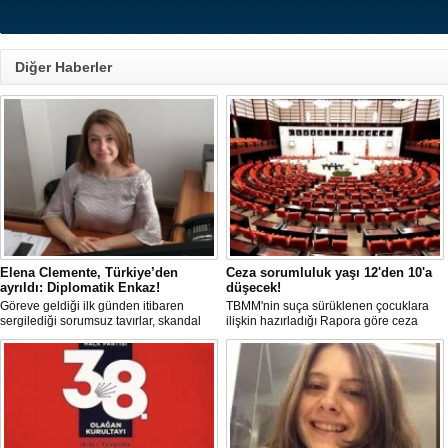
Diğer Haberler
Elena Clemente, Türkiye’den
Ceza sorumluluk yaşı 12'den 10'a
ayrıldı: Diplomatik Enkaz!
düşecek!
Göreve geldiği ilk günden itibaren
TBMM'nin suça sürüklenen çocuklara
sergilediği sorumsuz tavırlar, skandal
ilişkin hazırladığı Rapora göre ceza
kararlar ve özellikle Türk öğrencilere
sorumluluğu yaşının; 12'den 10'a
uyguladığı vize ambargosuyla tepkilerin
düşürülmesi planlanıyor.
odağında olan İtalya’nın İstanbul
Başkonsolosu Elena Clemente’nin
Türkiye’deki görevi nihayet sona erdi.