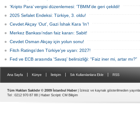
sürebileceği belirtiliyor.
‘Kripto Para’ vergisi düzenlemesi: ‘TBMM’de geri çekildi!
2025 Sefalet Endeksi: Türkiye, 3. oldu!
Cevdet Akçay ‘Out’, Gazi İshak Kara ‘In’!
Merkez Bankası’ndan faiz kararı: Sabit!
Cevdet Osman Akçay için yolun sonu!
Fitch Ratings'den Türkiye’ye uyarı: 2027!
Fed ve ECB arasında 'Savaş' belirsizliği: “Faiz iner mi, artar mı?”
|
|
|
|
Ana Sayfa
Künye
İletişim
Sık Kullanılanlara Ekle
RSS
Tüm Hakları Saklıdır © 2009 İstanbul Haber
| İzinsiz ve kaynak gösterilmeden yayın
Tel : 0212 970 87 88 |
Haber Scripti
:
CM Bilişim