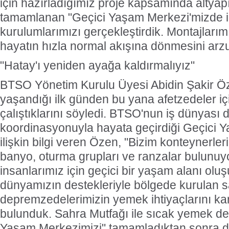
için hazırladığımız proje kapsamında altyapı
tamamlanan "Geçici Yaşam Merkezi'mizde i
kurulumlarımızı gerçekleştirdik. Montajları
hayatın hızla normal akışına dönmesini arzu
"Hatay'ı yeniden ayağa kaldırmalıyız"
BTSO Yönetim Kurulu Üyesi Abidin Şakir Ö
yaşandığı ilk günden bu yana afetzedeler içi
çalıştıklarını söyledi. BTSO'nun iş dünyası
koordinasyonuyla hayata geçirdiği Geçici 
ilişkin bilgi veren Özen, "Bizim konteynerler
banyo, oturma grupları ve ranzalar bulunuy
insanlarımız için geçici bir yaşam alanı oluş
dünyamızın destekleriyle bölgede kurulan s
depremzedelerimizin yemek ihtiyaçlarını ka
bulunduk. Sahra Mutfağı ile sıcak yemek des
Yaşam Merkezimizi" tamamladıktan sonra da