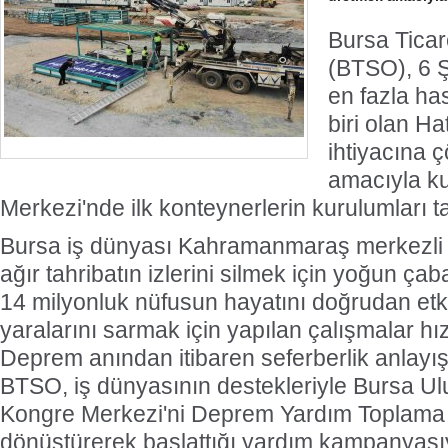
Bursa Ticar
(BTSO), 6 
en fazla ha
biri olan Ha
ihtiyacına
amacıyla k
Merkezi'nde ilk konteynerlerin kurulumları 
Bursa iş dünyası Kahramanmaraş merkezli d
ağır tahribatın izlerini silmek için yoğun çab
14 milyonluk nüfusun hayatını doğrudan etki
yaralarını sarmak için yapılan çalışmalar h
Deprem anından itibaren seferberlik anlayı
BTSO, iş dünyasının destekleriyle Bursa Ul
Kongre Merkezi'ni Deprem Yardım Toplama
dönüştürerek başlattığı yardım kampanyası