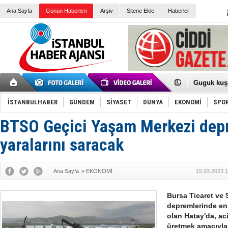
Ana Sayfa
Günün Haberleri
Arşiv
Sitene Ekle
Haberler
Türk Voley
Töreninde
İkinci El M
Guguk kuş
Sneaker Ay
Erkek Spor
İSTANBULHABER
GÜNDEM
SİYASET
DÜNYA
EKONOMİ
SPO
Bakmalısın
Tommy Hilf
Yeri
Ceza sorum
BTSO Geçici Yaşam Merkezi dep
Kayyum ata
Ankara kuli
yaralarını saracak
Kemal Kılı
Erdoğan: “
'Kurultay D
Ana Sayfa
»
EKONOMİ
15.03.2023 1
İtalyan Lis
Ece Gürel'
3 gözaltı:
Bursa Ticaret ve
depremlerinde en 
olan Hatay'da, ac
üretmek amacıyla.