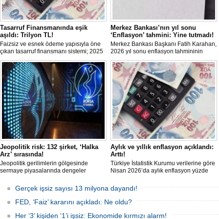
Tasarruf Finansmanında eşik
Merkez Bankası’nın yıl sonu
aşıldı: Trilyon TL!
‘Enflasyon’ tahmini: Yine tutmadı!
Faizsiz ve esnek ödeme yapısıyla öne
Merkez Bankası Başkanı Fatih Karahan,
çıkan tasarruf finansmanı sistemi; 2025
2026 yıl sonu enflasyon tahmininin
itibariyle trilyon TL’yi aşan işlem
yüzde 16'dan yüzde 24'e yükseltildiğini
hacmine ulaşarak ana akım bir finansal
bildirdi. Karahan ayrıca birçok
modele dönüştü. Dar ve orta gelirli
ekonomide büyüme öngörülerinin aşağı
kesime; ev ve araç sahibi olma yolunda
yönde güncellendiğinin görüldüğünü
güçlü bir alternatif sunuyor.
söyledi.
Jeopolitik risk: 132 şirket, ‘Halka
Aylık ve yıllık enflasyon açıklandı:
Arz’ sırasında!
Arttı!
Jeopolitik gerilimlerin gölgesinde
Türkiye İstatistik Kurumu verilerine göre
sermaye piyasalarında dengeler
Nisan 2026’da aylık enflasyon yüzde
değişirken, TSPB Başkanı Karagöz
4,18, yıllık enflasyon ise yüzde 32,37
halka arz cephesine dikkat çekti.
oldu. Açıklanan rakamlar; piyasa
Gerçek işsiz sayısı 13 milyona dayandı!
2026’da artan belirsizliklere rağmen
beklentilerinin üzerinde gerçekleşti.
132 şirketin halka arz için sırada
FED, ‘Faiz’ kararını açıkladı: Ne oldu?
olduğu, finansmana erişimde zorlanan
firmaların borsaya yöneliminin
Her ‘3’ kişiden ‘1’i işsiz: Ekonomide kırmızı alarm!