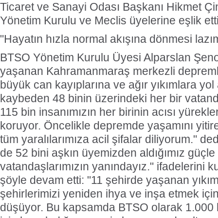
Ticaret ve Sanayi Odası Başkanı Hikmet Ç
Yönetim Kurulu ve Meclis üyelerine eşlik etti
"Hayatın hızla normal akışına dönmesi lazı
BTSO Yönetim Kurulu Üyesi Alparslan Şenoc
yaşanan Kahramanmaraş merkezli depremle
büyük can kayıplarına ve ağır yıkımlara yol 
kaybeden 48 binin üzerindeki her bir vatan
115 bin insanımızın her birinin acısı yürekler
koruyor. Öncelikle depremde yaşamını yitire
tüm yaralılarımıza acil şifalar diliyorum." de
de 52 bini aşkın üyemizden aldığımız güçle 
vatandaşlarımızın yanındayız." ifadelerini 
şöyle devam etti: "11 şehirde yaşanan yıkımı
şehirlerimizi yeniden ihya ve inşa etmek iç
düşüyor. Bu kapsamda BTSO olarak 1.000 