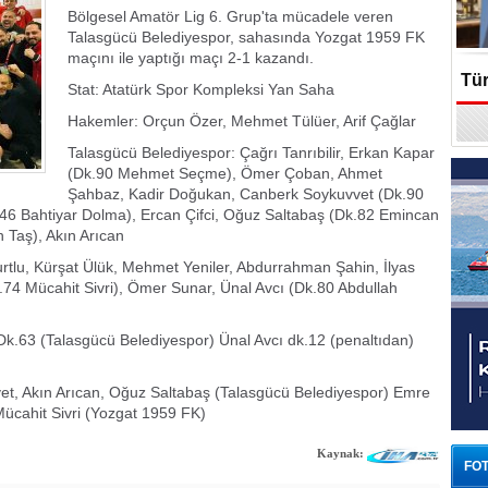
Bölgesel Amatör Lig 6. Grup'ta mücadele veren
Talasgücü Belediyespor, sahasında Yozgat 1959 FK
maçını ile yaptığı maçı 2-1 kazandı.
Tür
Stat: Atatürk Spor Kompleksi Yan Saha
Hakemler: Orçun Özer, Mehmet Tülüer, Arif Çağlar
En
Talasgücü Belediyespor: Çağrı Tanrıbilir, Erkan Kapar
(Dk.90 Mehmet Seçme), Ömer Çoban, Ahmet
Şahbaz, Kadir Doğukan, Canberk Soykuvvet (Dk.90
46 Bahtiyar Dolma), Ercan Çifci, Oğuz Saltabaş (Dk.82 Emincan
 Taş), Akın Arıcan
tlu, Kürşat Ülük, Mehmet Yeniler, Abdurrahman Şahin, İlyas
74 Mücahit Sivri), Ömer Sunar, Ünal Avcı (Dk.80 Abdullah
Dk.63 (Talasgücü Belediyespor) Ünal Avcı dk.12 (penaltıdan)
vet, Akın Arıcan, Oğuz Saltabaş (Talasgücü Belediyespor) Emre
Mücahit Sivri (Yozgat 1959 FK)
Kaynak:
FOT