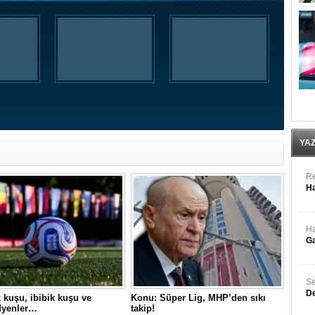
YA
Re
Ha
Ha
Ga
Se
De
kuşu, ibibik kuşu ve
Konu: Süper Lig, MHP’den sıkı
yenler…
takip!