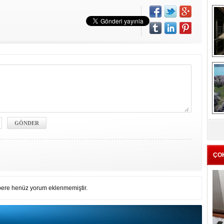
me
e
Z
ba
g
ÇO
ere henüz yorum eklenmemiştir.