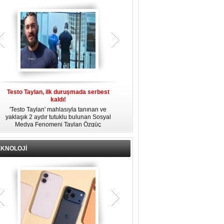
gözaltına alındı.
Testo Taylan, ilk duruşmada serbest
'Çay Tutuklusu’ Yusuf Güney, tahliye
kaldı!
edildi!
'Testo Taylan' mahlasıyla tanınan ve
Bir yayında 'Ayahuska' isimli çayı
yaklaşık 2 aydır tutuklu bulunan Sosyal
özendirdiği ifadeler kullandığı
s
Medya Fenomeni Taylan Özgüç
gerekçesiyle tutuklanan şarkıcı Yusuf
Danyıldız, çıktığı ilk duruşmada serbest
Güney, 'Ev Hapsi' şartıyla serbest
bırakıldı.
bırakıldı.
EKNOLOJİ