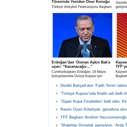
Töreninde Yeniden Onur Konuğu
Gazete
Türkiye Voleybol Federasyonu Başkanı
gelişme
Mehmet Akif Üstündağ ile A Milli Kadın
değerle
Voleybol Takımı Başantrenörü Daniele
Santarelli, İtalya'nın başkenti Roma'da
düzenlenecek Euro-Mediterranean
Excellence Award 2026 (Akdeniz
Mükemmeliyet Ödülü) törenine 2. kez
resmi olarak davet edildi.
Erdoğan’dan 'Osman Aşkın Bak'a
Kayser
uyarı: “Kazanacağız…”
TFF’ye
Cumhurbaşkanı Erdoğan, 19 Mayıs
Kayseri
buluşmasında Dünya Kupası için
Başkanı
"Sürpriz yapabiliriz" diyen Gençlik ve
bahis o
Spor Bakanı Osman Aşkın Bak’a,
ve FIFA
Devlet Bahçeli’den ‘Fatih Terim’ talima
"Sürpriz yapabiliriz deme, kazanacağız
ligin t
diyeceksin" sözleriyle müdahale etti.
'Türkiye Kupası'nda finalin adı belli
'Süper Kupa Finalistleri' belli oldu: K
Rasim Ozan Kütahyalı, gözaltına alın
TFF Başkanı İbrahim Hacıosmanoğlu’nd
‘Shakhtar Donetsk’ şampiyon: 'Arda T