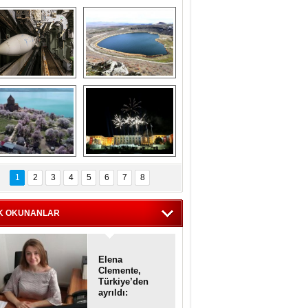
Askeri gemi 
Kapadokya'nın 
zarlığındaki terk 
'kalbi' Narlıgöl 
dilmiş gemilerin 
ilkbaharda bir başka 
etkileyici 
güzel
görüntüleri
iyaretçisiz kalan 
Haftanın 
Akdamar Adası 
fotoğrafları
1
2
3
4
5
6
7
8
dem çiçekleri ile 
örsel bir güzellik
K OKUNANLAR
Elena
Clemente,
Türkiye’den
ayrıldı:
Diplomatik