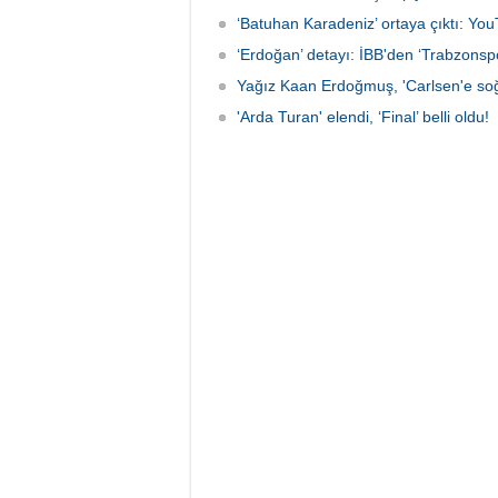
‘Batuhan Karadeniz’ ortaya çıktı: Yo
‘Erdoğan’ detayı: İBB'den ‘Trabzonsp
Yağız Kaan Erdoğmuş, 'Carlsen'e soğ
'Arda Turan' elendi, ‘Final’ belli oldu!