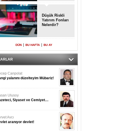
Enkaz!
Düşük Riskli
Yatırım Fonları
Nelerdir?
|
|
DÜN
BU HAFTA
BU AY
ZARLAR
cep Canpolat
ngi yalanını düzelteyim Mübariz!
san Ulusoy
zeteci, Siyaset ve Cemiyet…
rvet Avcı
vlet aranıyor devlet!