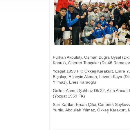
Furkan Akbulut), Osman Buğra Uysal (Dk.
Konuk), Alperen Topçular (Dk.46 Ramazan
Yozgat 1959 FK: Ökkeş Karakurt, Emre Yur
Bıçakçı, Hüseyin Akman, Levent Kaya (Dk.
Yılmaz), Enes Karaoğlu
Goller: Ahmet Şahbaz Dk.22, Akın Arıcan 
(Yozgat 1959 FK)
Sarı Kartlar: Ercan Çifci, Canberk Soykuv
Yurtlu, Abdullah Yılmaz, Ökkeş Karakurt, 