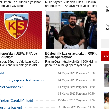
ci Orhan Can; futbolda yaşanan
MHP Kayseri Milletvekili Baki Ersoy'un
leri yeni yazısında
ardından MHP Antalya Milletvekili Hilmi
Sa
ndirdi.
Durgun, Kasımpaşa ve Eyüpspor’un
Üç
'Kayyum' yönetimine geçmesini gerekçe
göstererek ligin tescil edilmemesi ve
mevzuatın işletilmesi çağrısı yaptı.
Ay
Sı
Ad
‘A
ispor'dan UEFA, FIFA ve
Böylesi ilk kez ortaya çıktı: ‘ROK’u
VİD
 dilekçe!
yakan operasyon!
spor; Süper Lig’de bazı Kulüp
Rasim Ozan Kütahyalı dâhil 200 kişinin
Me
 ve Yöneticilerinin yasa dışı
gözaltına alındığı operasyonda yeni
Te
ynadığı gerekçesiyle TFF, UEFA
ayrıntılar gün yüzüne çıktı. Dosyada,
’ya resmi dilekçe göndererek
sistemin nasıl işlediği ve soruşturmayı
tı!
14 Mayıs 2026 Perşembe 16:00
escil edilmemesini talep edecek.
tetikleyen tespitin ne olduğu belirtildi.
 oldu: Konyaspor - Trabzonspor!
Ayrıca böylesi bir yapıya ilk defa
El
14 Mayıs 2026 Perşembe 12:30
rastlandığı belirtildi.
En
imler yarışacak?
14 Mayıs 2026 Perşembe 11:30
M
dı!
14 Mayıs 2026 Perşembe 09:30
Ba
an ‘Özerklik’ itirafı!
13 Mayıs 2026 Çarşamba 14:00
Ka
uran’a baskın!
11 Mayıs 2026 Pazartesi 11:30