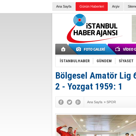
Ana Sayfa
Günün Haberleri
Arşiv
Siten
İSTANBULHABER
GÜNDEM
SİYASET
Bölgesel Amatör Lig 6
2 - Yozgat 1959: 1
Ana Sayfa
»
SPOR