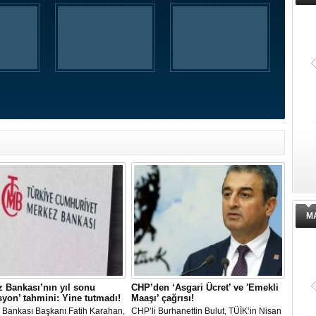
Hastane'de operasyon: ‘Doktor’a
Rüşvet' gözaltıları!
Ondokuzmayıs Üniversitesi
Hastanesinde bazı Doktorların;
hastalardan rüşvet aldığı iddiasıyla
başlatılan 'Soruşturma' kapsamında
Samsun ve Ordu’da eş zamanlı
operasyon düzenlendi. Aralarında 4
M
Doktorun da bulunduğu 18 şüpheli
gözaltına alındı.
 Bankası’nın yıl sonu
CHP’den ‘Asgari Ücret’ ve 'Emekli
syon’ tahmini: Yine tutmadı!
Maaşı’ çağrısı!
 Bankası Başkanı Fatih Karahan,
CHP’li Burhanettin Bulut, TÜİK’in Nisan