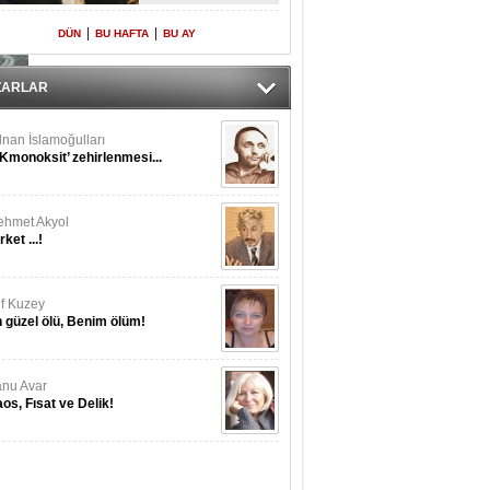
Yeniden Onur
Konuğu
|
|
DÜN
BU HAFTA
BU AY
kut Elmas
kıntı Büyük
ZARLAR
nan İslamoğulları
Kmonoksit’ zehirlenmesi...
hmet Akyol
rket ...!
if Kuzey
 güzel ölü, Benim ölüm!
nu Avar
os, Fısat ve Delik!