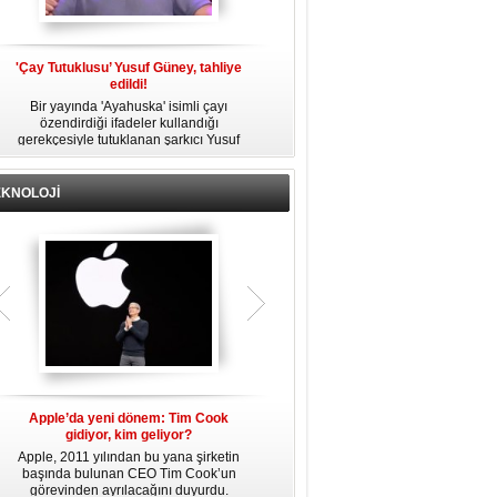
t
'Çay Tutuklusu’ Yusuf Güney, tahliye
‘Mükremin Gezgin’ dosyası:
edildi!
İddianamesi hazırlandı!
Bir yayında 'Ayahuska' isimli çayı
Ünlülere yönelik uyuşturucu
al
özendirdiği ifadeler kullandığı
soruşturmasında tutuklanan Mükremin
gerekçesiyle tutuklanan şarkıcı Yusuf
Gezgin hakkında 2 suçlamadan
st
Güney, 'Ev Hapsi' şartıyla serbest
'İddianame' hazırlandı.
bırakıldı.
EKNOLOJİ
0
Apple’da yeni dönem: Tim Cook
4 iPhone modeli için yolun sonu
gidiyor, kim geliyor?
görüldü!
Apple, 2011 yılından bu yana şirketin
Apple, yaklaşık 7 yıl boyunca güncel
A
7
başında bulunan CEO Tim Cook’un
tuttuğu iPhone 11 serisi ve SE (2020)
görevinden ayrılacağını duyurdu.
için iOS defterini kapatmaya
r