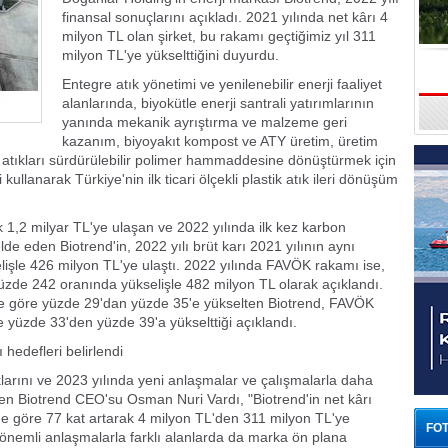
finansal sonuçlarını açıkladı. 2021 yılında net kârı 4
milyon TL olan şirket, bu rakamı geçtiğimiz yıl 311
milyon TL'ye yükselttiğini duyurdu.
Türk Voleybolu, Avrupa ve Akdeniz'in
Entegre atık yönetimi ve yenilenebilir enerji faaliyet
alanlarında, biyokütle enerji santrali yatırımlarının
En Prestijli Ödül Töreninde Yeniden
yanında mekanik ayrıştırma ve malzeme geri
kazanım, biyoyakıt kompost ve ATY üretim, üretim
tik atıkları sürdürülebilir polimer hammaddesine dönüştürmek için
Onur Konuğu
ullanarak Türkiye'nin ilk ticari ölçekli plastik atık ileri dönüşüm
 1,2 milyar TL'ye ulaşan ve 2022 yılında ilk kez karbon
lde eden Biotrend'in, 2022 yılı brüt karı 2021 yılının aynı
şle 426 milyon TL'ye ulaştı. 2022 yılında FAVÖK rakamı ise,
yüzde 242 oranında yükselişle 482 milyon TL olarak açıklandı.
ine göre yüzde 29'dan yüzde 35'e yükselten Biotrend, FAVÖK
 yüzde 33'den yüzde 39'a yükselttiği açıklandı.
 hedefleri belirlendi
larını ve 2023 yılında yeni anlaşmalar ve çalışmalarla daha
den Biotrend CEO'su Osman Nuri Vardı, "Biotrend'in net kârı
ine göre 77 kat artarak 4 milyon TL'den 311 milyon TL'ye
FOT
 önemli anlaşmalarla farklı alanlarda da marka ön plana