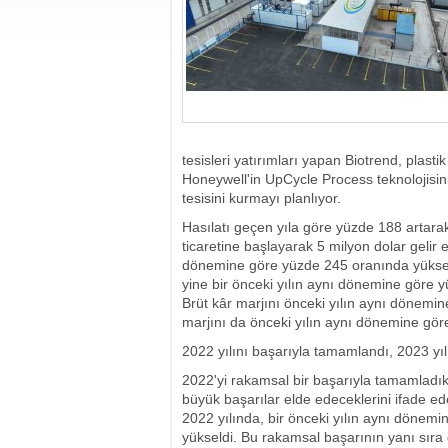
tesisleri yatırımları yapan Biotrend, plas
Honeywell'in UpCycle Process teknolojisini k
tesisini kurmayı planlıyor.
Hasılatı geçen yıla göre yüzde 188 artarak
ticaretine başlayarak 5 milyon dolar gelir e
dönemine göre yüzde 245 oranında yükseli
yine bir önceki yılın aynı dönemine göre 
Brüt kâr marjını önceki yılın aynı dönem
marjını da önceki yılın aynı dönemine göre
2022 yılını başarıyla tamamlandı, 2023 yılı
2022'yi rakamsal bir başarıyla tamamladık
büyük başarılar elde edeceklerini ifade e
2022 yılında, bir önceki yılın aynı dönem
yükseldi. Bu rakamsal başarının yanı sıra