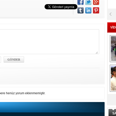
VİD
M
ere henüz yorum eklenmemiştir.
De
ge
S