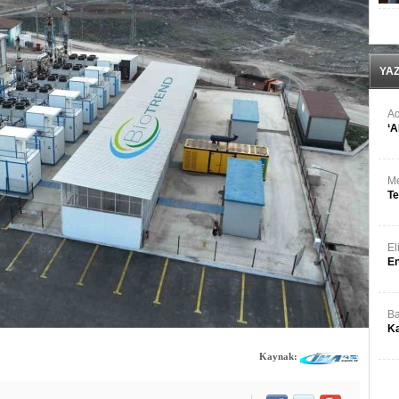
Ay
Sı
YA
Ad
‘A
Me
Te
El
En
Ba
Ka
Kaynak: