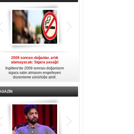
2009 sonrası doğanlar, artık
Abdülaziz'den miras: ‘Memleket
C
alamayacak: Sigara yasağı!
Hastanesi’ satılıyor!
İngiltere'de 2009 sonrası doğanların
Osmanlı döneminde Sultan Abdülaziz
sigara satın almasını engelleyen
zamanında kurulan 158 yıllık Bursa
t
düzenleme yürürlüğe girdi.
Memleket Hastanesi’nin
Cumhurbaşkanlığı kararıyla satış
listesine alınması, sağlık örgütleri ve
a
siyasetçilerin sert tepkisine yol açtı.
AGAZİN