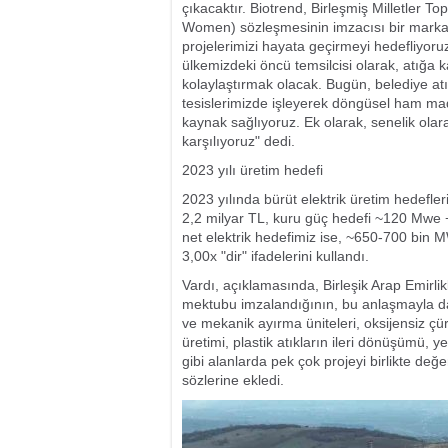
çıkacaktır. Biotrend, Birleşmiş Milletler T
Women) sözleşmesinin imzacısı bir markas
projelerimizi hayata geçirmeyi hedefliyo
ülkemizdeki öncü temsilcisi olarak, atığa
kolaylaştırmak olacak. Bugün, belediye at
tesislerimizde işleyerek döngüsel ham ma
kaynak sağlıyoruz. Ek olarak, senelik olarak
karşılıyoruz" dedi.
2023 yılı üretim hedefi
2023 yılında bürüt elektrik üretim hedefleri
2,2 milyar TL, kuru güç hedefi ~120 Mwe 
net elektrik hedefimiz ise, ~650-700 bin 
3,00x "dir" ifadelerini kullandı.
Vardı, açıklamasında, Birleşik Arap Emirlikl
mektubu imzalandığının, bu anlaşmayla dah
ve mekanik ayırma üniteleri, oksijensiz çü
üretimi, plastik atıkların ileri dönüşümü, ye
gibi alanlarda pek çok projeyi birlikte değ
sözlerine ekledi.