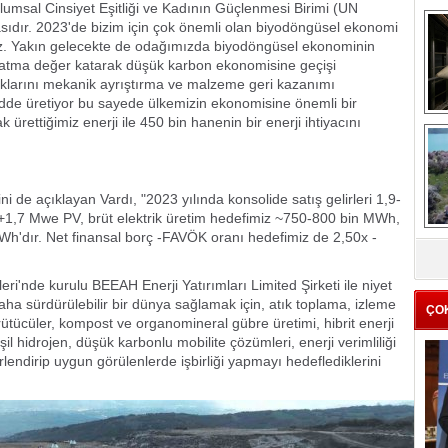
oplumsal Cinsiyet Eşitliği ve Kadının Güçlenmesi Birimi (UN
ıdır. 2023'de bizim için çok önemli olan biyodöngüsel ekonomi
ruz. Yakın gelecekte de odağımızda biyodöngüsel ekonominin
 katma değer katarak düşük karbon ekonomisine geçişi
ıklarını mekanik ayrıştırma ve malzeme geri kazanımı
dde üretiyor bu sayede ülkemizin ekonomisine önemli bir
 ürettiğimiz enerji ile 450 bin hanenin bir enerji ihtiyacını
me
e
ni de açıklayan Vardı, "2023 yılında konsolide satış gelirleri 1,9-
Re
+1,7 Mwe PV, brüt elektrik üretim hedefimiz ~750-800 bin MWh,
Ha
Z
MWh'dır. Net finansal borç -FAVÖK oranı hedefimiz de 2,50x -
ba
Ha
g
eri'nde kurulu BEEAH Enerji Yatırımları Limited Şirketi ile niyet
Ga
a sürdürülebilir bir dünya sağlamak için, atık toplama, izleme
ÇO
rütücüler, kompost ve organomineral gübre üretimi, hibrit enerji
şil hidrojen, düşük karbonlu mobilite çözümleri, enerji verimliliği
Se
erlendirip uygun görülenlerde işbirliği yapmayı hedeflediklerini
De
Sa
Üç