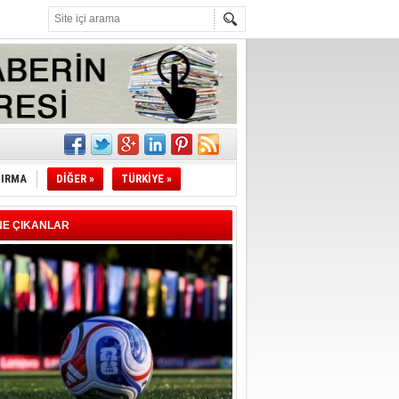
l
li
sındaki
esi!
TIRMA
DİĞER »
TÜRKİYE »
NE ÇIKANLAR
desi!