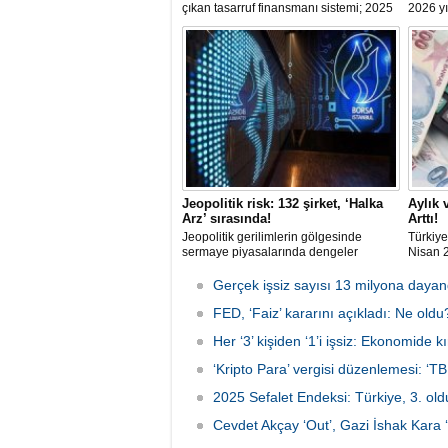
çıkan tasarruf finansmanı sistemi; 2025
2026 yı
itibariyle trilyon TL’yi aşan işlem
yüzde 1
hacmine ulaşarak ana akım bir finansal
bildird
modele dönüştü. Dar ve orta gelirli
ekonom
kesime; ev ve araç sahibi olma yolunda
yönde 
güçlü bir alternatif sunuyor.
söyledi
Jeopolitik risk: 132 şirket, ‘Halka
Aylık 
Arz’ sırasında!
Arttı!
Jeopolitik gerilimlerin gölgesinde
Türkiye
sermaye piyasalarında dengeler
Nisan 2
değişirken, TSPB Başkanı Karagöz
4,18, y
halka arz cephesine dikkat çekti.
oldu. A
Gerçek işsiz sayısı 13 milyona dayan
2026’da artan belirsizliklere rağmen
beklent
132 şirketin halka arz için sırada
FED, ‘Faiz’ kararını açıkladı: Ne oldu
olduğu, finansmana erişimde zorlanan
Her ‘3’ kişiden ‘1’i işsiz: Ekonomide k
firmaların borsaya yöneliminin
sürebileceği belirtiliyor.
‘Kripto Para’ vergisi düzenlemesi: ‘TB
2025 Sefalet Endeksi: Türkiye, 3. old
Cevdet Akçay ‘Out’, Gazi İshak Kara ‘