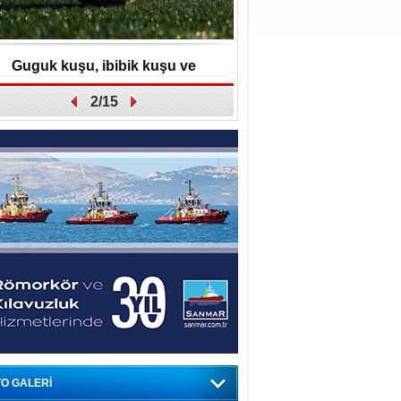
Guguk kuşu, ibibik kuşu ve
Kayserispor'dan UEF
2/15
komedyenler…
TFF’ye dilek
O GALERİ