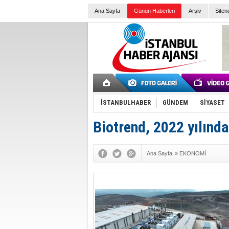
Ana Sayfa
Günün Haberleri
Arşiv
Siten
İSTANBULHABER
GÜNDEM
SİYASET
Biotrend, 2022 yılında
Ana Sayfa
»
EKONOMİ