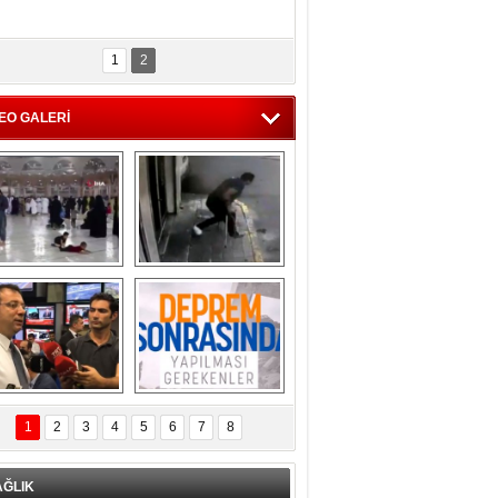
1
2
EO GALERİ
ekke'ye rahmet 
Ayağı kırık vatandaş 
yağdı... Yağmur 
depremden böyle 
altında Kabe'yi 
kaçtı!
tavaf ettiler...
İmamoğlu 
Deprem sırasında 
AKOM'da.. 
yapılması 
1
2
3
4
5
6
7
8
premle ilgili son 
gerekenler...
lişmeleri açıkladı
AĞLIK