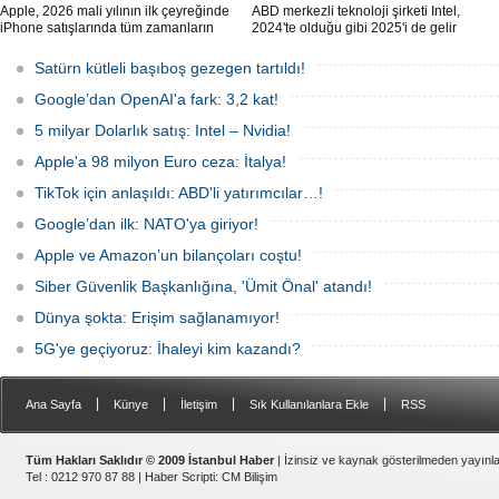
Apple, 2026 mali yılının ilk çeyreğinde
ABD merkezli teknoloji şirketi Intel,
iPhone satışlarında tüm zamanların
2024'te olduğu gibi 2025'i de gelir
rekorunu kırarken, şirketin geliri 143,8
düşüşüyle kapattı. Şirket, 2025'in son
milyar Dolar'a yükseldi.
çeyreğinde gelirinin yüzde dört
Satürn kütleli başıboş gezegen tartıldı!
düştüğünü bildirdi.
Google’dan OpenAI'a fark: 3,2 kat!
5 milyar Dolarlık satış: Intel – Nvidia!
Apple'a 98 milyon Euro ceza: İtalya!
TikTok için anlaşıldı: ABD'li yatırımcılar…!
Google’dan ilk: NATO'ya giriyor!
Apple ve Amazon’un bilançoları coştu!
Siber Güvenlik Başkanlığına, 'Ümit Önal' atandı!
Dünya şokta: Erişim sağlanamıyor!
5G'ye geçiyoruz: İhaleyi kim kazandı?
|
|
|
|
Ana Sayfa
Künye
İletişim
Sık Kullanılanlara Ekle
RSS
Tüm Hakları Saklıdır © 2009 İstanbul Haber
| İzinsiz ve kaynak gösterilmeden yayın
Tel : 0212 970 87 88 |
Haber Scripti
:
CM Bilişim