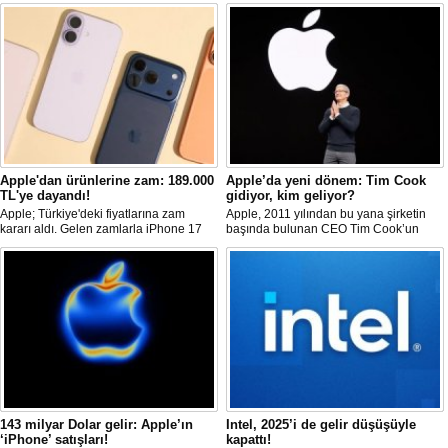
Apple'dan ürünlerine zam: 189.000
Apple’da yeni dönem: Tim Cook
TL'ye dayandı!
gidiyor, kim geliyor?
Apple; Türkiye'deki fiyatlarına zam
Apple, 2011 yılından bu yana şirketin
kararı aldı. Gelen zamlarla iPhone 17
başında bulunan CEO Tim Cook’un
serisinin giriş modeli; 60.000 TL'ye
görevinden ayrılacağını duyurdu.
dayanırken, Pro Max 189.000 TL
Cook’un yerine Donanım Mühendisliği
sınırına ulaştı. Fiyat artışları AirPods ve
Kıdemli Başkan Yardımcısı John Ternus
diğer Apple ürünlerine de yansıdı.
geçecek. Cook, Yönetim Kurulu Başkanı
olarak görevine devam edecek.
143 milyar Dolar gelir: Apple’ın
Intel, 2025’i de gelir düşüşüyle
‘iPhone’ satışları!
kapattı!