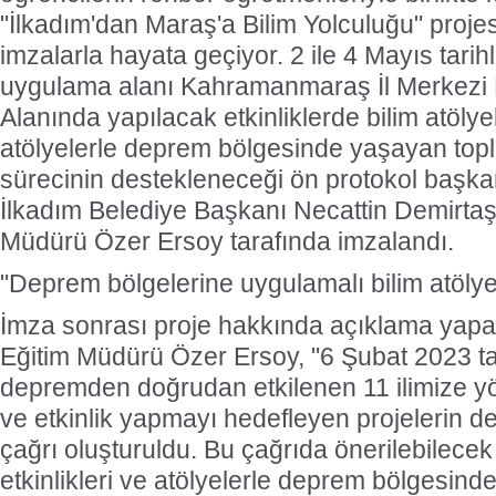
"İlkadım'dan Maraş'a Bilim Yolculuğu" projesi 
imzalarla hayata geçiyor. 2 ile 4 Mayıs tarih
uygulama alanı Kahramanmaraş İl Merkezi
Alanında yapılacak etkinliklerde bilim atöly
atölyelerle deprem bölgesinde yaşayan t
sürecinin destekleneceği ön protokol başk
İlkadım Belediye Başkanı Necattin Demirtaş v
Müdürü Özer Ersoy tarafında imzalandı.
"Deprem bölgelerine uygulamalı bilim atölye
İmza sonrası proje hakkında açıklama yapan 
Eğitim Müdürü Özer Ersoy, "6 Şubat 2023 t
depremden doğrudan etkilenen 11 ilimize yön
ve etkinlik yapmayı hedefleyen projelerin de
çağrı oluşturuldu. Bu çağrıda önerilebilecek
etkinlikleri ve atölyelerle deprem bölgesin