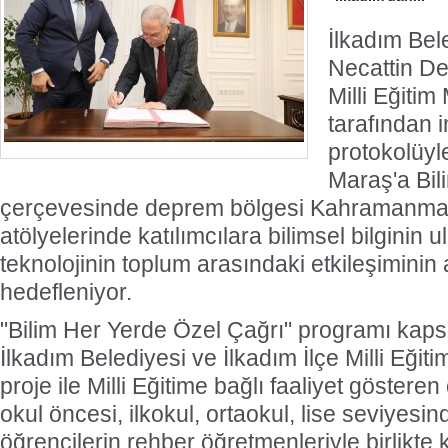
İlkadım Bel
Necattin De
Milli Eğiti
tarafından i
protokolüyl
Maraş'a Bil
çerçevesinde deprem bölgesi Kahramanmara
atölyelerinde katılımcılara bilimsel bilginin ul
teknolojinin toplum arasındaki etkileşiminin a
hedefleniyor.
"Bilim Her Yerde Özel Çağrı" programı kap
İlkadım Belediyesi ve İlkadım İlçe Milli Eği
proje ile Milli Eğitime bağlı faaliyet göster
okul öncesi, ilkokul, ortaokul, lise seviyesi
öğrencilerin rehber öğretmenleriyle birlikte 