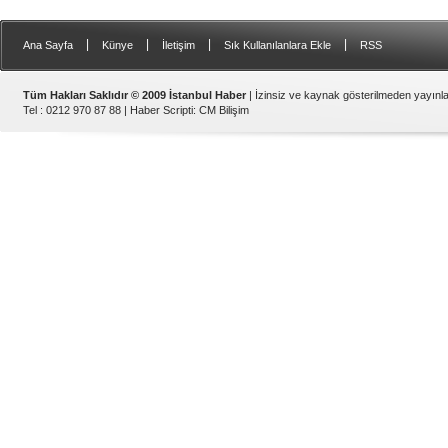
|
|
|
|
Ana Sayfa
Künye
İletişim
Sık Kullanılanlara Ekle
RSS
Tüm Hakları Saklıdır © 2009 İstanbul Haber
| İzinsiz ve kaynak gösterilmeden yayın
Tel : 0212 970 87 88 |
Haber Scripti
:
CM Bilişim