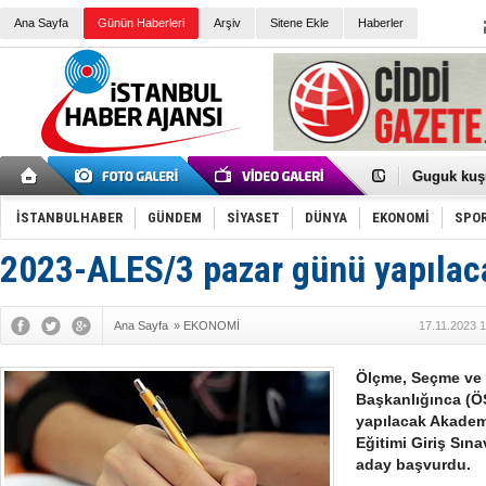
Ana Sayfa
Günün Haberleri
Arşiv
Sitene Ekle
Haberler
Türk Voley
Töreninde
İkinci El M
Guguk kuş
Sneaker Ay
Erkek Spor
İSTANBULHABER
GÜNDEM
SİYASET
DÜNYA
EKONOMİ
SPO
Bakmalısın
Tommy Hilf
Yeri
Ceza sorum
2023-ALES/3 pazar günü yapılac
Kayyum ata
Ankara kuli
Kemal Kılı
Ana Sayfa
»
EKONOMİ
17.11.2023 
Erdoğan: “
'Kurultay D
İtalyan Lis
Ölçme, Seçme ve 
Ece Gürel'
Başkanlığınca (Ö
3 gözaltı:
yapılacak Akadem
Eğitimi Giriş Sın
aday başvurdu.