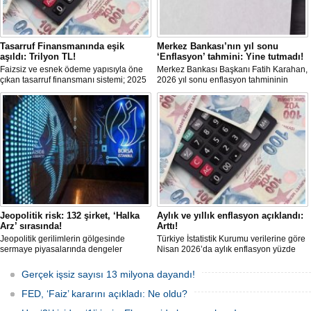
Tasarruf Finansmanında eşik
Merkez Bankası’nın yıl sonu
aşıldı: Trilyon TL!
‘Enflasyon’ tahmini: Yine tutmadı!
Faizsiz ve esnek ödeme yapısıyla öne
Merkez Bankası Başkanı Fatih Karahan,
çıkan tasarruf finansmanı sistemi; 2025
2026 yıl sonu enflasyon tahmininin
itibariyle trilyon TL’yi aşan işlem
yüzde 16'dan yüzde 24'e yükseltildiğini
hacmine ulaşarak ana akım bir finansal
bildirdi. Karahan ayrıca birçok
modele dönüştü. Dar ve orta gelirli
ekonomide büyüme öngörülerinin aşağı
kesime; ev ve araç sahibi olma yolunda
yönde güncellendiğinin görüldüğünü
güçlü bir alternatif sunuyor.
söyledi.
Jeopolitik risk: 132 şirket, ‘Halka
Aylık ve yıllık enflasyon açıklandı:
Arz’ sırasında!
Arttı!
Jeopolitik gerilimlerin gölgesinde
Türkiye İstatistik Kurumu verilerine göre
sermaye piyasalarında dengeler
Nisan 2026’da aylık enflasyon yüzde
değişirken, TSPB Başkanı Karagöz
4,18, yıllık enflasyon ise yüzde 32,37
halka arz cephesine dikkat çekti.
oldu. Açıklanan rakamlar; piyasa
Gerçek işsiz sayısı 13 milyona dayandı!
2026’da artan belirsizliklere rağmen
beklentilerinin üzerinde gerçekleşti.
132 şirketin halka arz için sırada
FED, ‘Faiz’ kararını açıkladı: Ne oldu?
olduğu, finansmana erişimde zorlanan