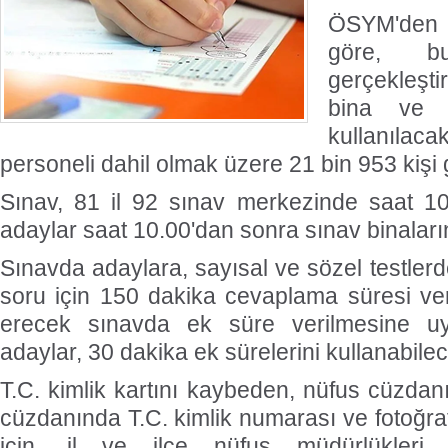
ÖSYM'den 
göre, b
gerçekleşti
bina ve 
kullanılac
personeli dahil olmak üzere 21 bin 953 kişi
Sınav, 81 il 92 sınav merkezinde saat 10
adaylar saat 10.00'dan sonra sınav binalar
Sınavda adaylara, sayısal ve sözel testler
soru için 150 dakika cevaplama süresi ver
erecek sınavda ek süre verilmesine uy
adaylar, 30 dakika ek sürelerini kullanabile
T.C. kimlik kartını kaybeden, nüfus cüzda
cüzdanında T.C. kimlik numarası ve fotoğr
için, il ve ilçe nüfus müdürlükleri 