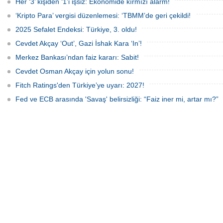
firmaların borsaya yöneliminin
Her ‘3’ kişiden ‘1’i işsiz: Ekonomide kırmızı alarm!
sürebileceği belirtiliyor.
‘Kripto Para’ vergisi düzenlemesi: ‘TBMM’de geri çekildi!
2025 Sefalet Endeksi: Türkiye, 3. oldu!
Cevdet Akçay ‘Out’, Gazi İshak Kara ‘In’!
Merkez Bankası’ndan faiz kararı: Sabit!
Cevdet Osman Akçay için yolun sonu!
Fitch Ratings'den Türkiye’ye uyarı: 2027!
Fed ve ECB arasında 'Savaş' belirsizliği: “Faiz iner mi, artar mı?”