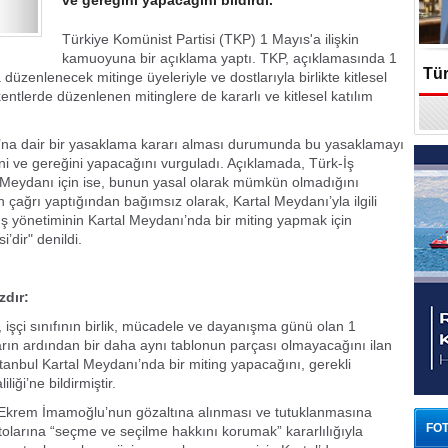
ve gereğini yapacağını bildirdi.
Türkiye Komünist Partisi (TKP) 1 Mayıs'a ilişkin
kamuoyuna bir açıklama yaptı. TKP, açıklamasında 1
Tür
üzenlenecek mitinge üyeleriyle ve dostlarıyla birlikte kitlesel
kentlerde düzenlenen mitinglere de kararlı ve kitlesel katılım
En
ı’na dair bir yasaklama kararı alması durumunda bu yasaklamayı
ni ve gereğini yapacağını vurguladı. Açıklamada, Türk-İş
l Meydanı için ise, bunun yasal olarak mümkün olmadığını
in çağrı yaptığından bağımsız olarak, Kartal Meydanı’yla ilgili
ş yönetiminin Kartal Meydanı’nda bir miting yapmak için
’dir" denildi.
zdır:
, işçi sınıfının birlik, mücadele ve dayanışma günü olan 1
rın ardından bir daha aynı tablonun parçası olmayacağını ilan
tanbul Kartal Meydanı’nda bir miting yapacağını, gerekli
liği’ne bildirmiştir.
 Ekrem İmamoğlu’nun gözaltına alınması ve tutuklanmasına
FOT
tolarına “seçme ve seçilme hakkını korumak” kararlılığıyla