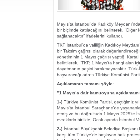
Mayıs’ta İstanbul’da Kadıköy Meydanı’nda d
bir biçimde katılacağını belirterek, "Diğer 
sağlanacaktır" ifadelerini kullandı.
TKP İstanbul'da valiliğin Kadıköy Meydan
bir Taksim çağrısı olarak değerlendireceği
yönetiminin 1 Mayıs çağrısı yaptığı Karta
belirtilerek, "TKP, 1 Mayıs’ta hangi alan iç
dayatmanın peşini bırakmayacaktır. Türk-İ
başvuracağı adres Türkiye Komünist Partisi
Açıklamanın tamamı şöyle:
"1 Mayıs’a dair kamuoyuna açıklamamı
1-)
Türkiye Komünist Partisi, geçtiğimiz yıl
Mayıs’ta İstanbul Saraçhane’de yaşananla
etmiş ve bu doğrultuda 1 Mayıs 2025’te İs
evraklarla birlikte, Ocak ayında İstanbul Vali
2-)
İstanbul Büyükşehir Belediye Başkanı
karşı tüm Türkiye’de başlayan halk protes