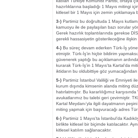
katılan Türkiye Komünist Partisi, ortaya ç
hazırlıklarına başladığı 1 Mayıs mitingi iç
kitlesel bir 1 Mayıs için zemin yoklamaya b
3-)
Partimiz bu doğrultuda 1 Mayıs kutlam
kamuoyu ile de paylaşılan bazı sorular yön
Gerek hazırlık toplantılarında gerekse Dİ
gerekli hassasiyetin gösterileceğine ilişk
4-)
Bu süreç devam ederken Türk-İş yönetim
etmiştir. Türk-İş’in hiçbir bildirim yapmak
güvenerek yaptığı bu açıklamanın ardından 
kurarak Türk-İş’in 1 Mayıs’ta Kartal’da 
iktidarın bu oldubittiye göz yumacağından
5-)
Partimiz İstanbul Valiliği ve Emniyeti il
kurum dışında kimsenin alanda miting d
hatırlatmıştır. Bu kararlılığımız karşısında 
avukatlarımız bu talebi geri çevirmiştir. T
Kartal Meydanı’yla ilgili dayatmanın peşin
miting yapmak için başvuracağı adres Türki
6-)
Partimiz 1 Mayıs’ta İstanbul’da Kadıkö
birlikte kitlesel bir biçimde katılacaktır. 
kitlesel katılım sağlanacaktır.