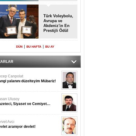
Türk Voleybolu,
Avrupa ve
Akdeniz'in En
Prestijli Ödül
Töreninde
Yeniden Onur
Konuğu
|
|
DÜN
BU HAFTA
BU AY
ZARLAR
cep Canpolat
ngi yalanını düzelteyim Mübariz!
san Ulusoy
zeteci, Siyaset ve Cemiyet…
rvet Avcı
vlet aranıyor devlet!