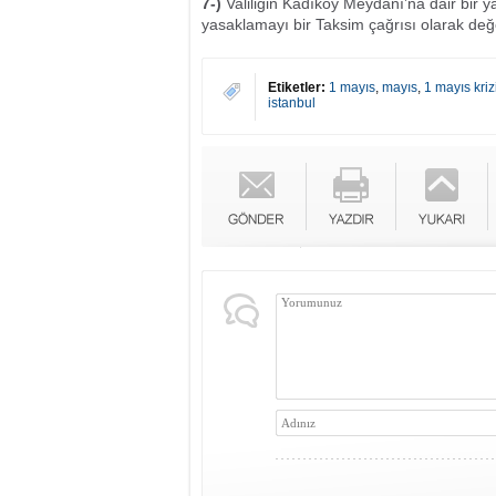
7-)
Valiliğin Kadıköy Meydanı’na dair bir 
yasaklamayı bir Taksim çağrısı olarak değ
Etiketler:
1 mayıs
,
mayıs
,
1 mayıs kriz
istanbul