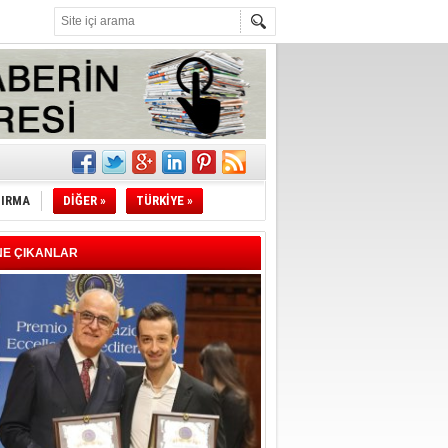
l
li
TIRMA
DİĞER »
TÜRKİYE »
sındaki
NE ÇIKANLAR
esi!
desi!