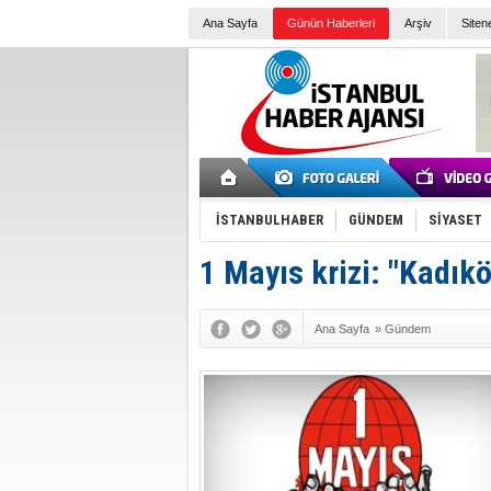
Ana Sayfa
Günün Haberleri
Arşiv
Siten
İSTANBULHABER
GÜNDEM
SİYASET
1 Mayıs krizi: "Kadık
Ana Sayfa
»
Gündem