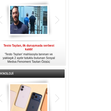
gözaltına alındı.
Testo Taylan, ilk duruşmada serbest
'Çay Tutuklusu’ Yusuf Güney, tahliye
kaldı!
edildi!
'Testo Taylan' mahlasıyla tanınan ve
Bir yayında 'Ayahuska' isimli çayı
yaklaşık 2 aydır tutuklu bulunan Sosyal
özendirdiği ifadeler kullandığı
s
Medya Fenomeni Taylan Özgüç
gerekçesiyle tutuklanan şarkıcı Yusuf
Danyıldız, çıktığı ilk duruşmada serbest
Güney, 'Ev Hapsi' şartıyla serbest
bırakıldı.
bırakıldı.
EKNOLOJİ