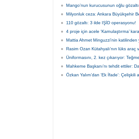
kaldırıldığı hastanede hayatını
şüpheli
kaybeden Ece'nin ölümüyle ilgili
Mango’nun kurucusunun oğlu gözaltın
tarafın
soruşturma tamamlanırken, dikkat
Milyonluk ceza: Ankara Büyükşehir Be
çeken detaylar yer aldı.
110 gözaltı: 3 ilde IŞİD operasyonu!
4 proje için acele ‘Kamulaştırma’ kara
Mattia Ahmet Minguzzi'nin katilinden 
Rasim Ozan Kütahyalı'nın lüks araç 
Üniformasını, 2. kez çıkarıyor: Teğm
Mahkeme Başkanı’nı tehdit ettiler: Da
Özkan Yalım’dan ‘Ek İfade’: Çelişkili