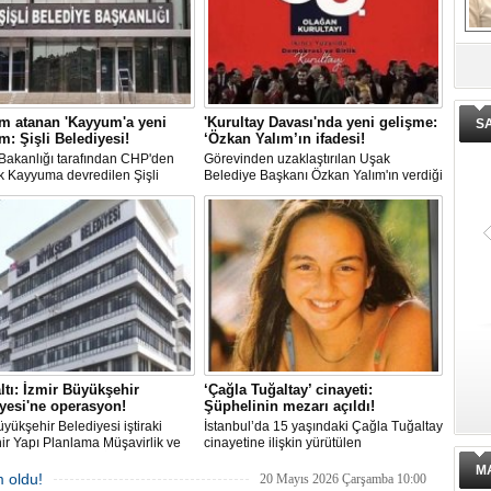
De
ge
m atanan 'Kayyum'a yeni
'Kurultay Davası'nda yeni gelişme:
S
: Şişli Belediyesi!
‘Özkan Yalım’ın ifadesi!
i Bakanlığı tarafından CHP'den
Görevinden uzaklaştırılan Uşak
k Kayyuma devredilen Şişli
Belediye Başkanı Özkan Yalım'ın verdiği
esinde bir hafta içinde 2. kez
son ek ifade 'Kurultay' davası dosyasına
 değişti.
girdi.
ltı: İzmir Büyükşehir
‘Çağla Tuğaltay’ cinayeti:
yesi'ne operasyon!
Şüphelinin mezarı açıldı!
üyükşehir Belediyesi iştiraki
İstanbul’da 15 yaşındaki Çağla Tuğaltay
r Yapı Planlama Müşavirlik ve
cinayetine ilişkin yürütülen
ji A.Ş.'ye yönelik 'İhaleye fesat
Soruşturmada dikkat çeken bir adım
M
rma' operasyonu düzenlendi. 4
atıldı. Savcılığın verdiği 'Feth-i Kabir'
 oldu!
20 Mayıs 2026 Çarşamba 10:00