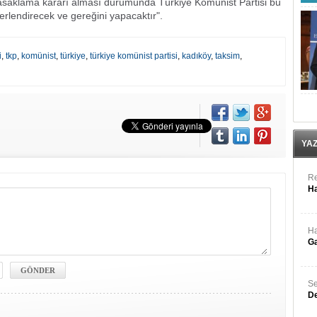
yasaklama kararı alması durumunda Türkiye Komünist Partisi bu
erlendirecek ve gereğini yapacaktır".
i
,
tkp
,
komünist
,
türkiye
,
türkiye komünist partisi
,
kadıköy
,
taksim
,
YA
Re
Ha
Ha
Ga
Se
De