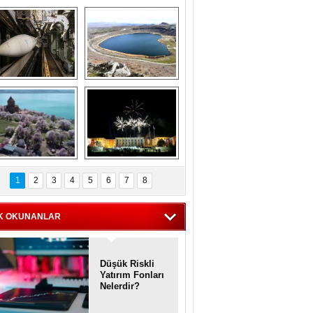
Askeri gemi 
Kapadokya'nın 
zarlığındaki terk 
'kalbi' Narlıgöl 
dilmiş gemilerin 
ilkbaharda bir başka 
etkileyici 
güzel
görüntüleri
iyaretçisiz kalan 
Haftanın 
Akdamar Adası 
fotoğrafları
1
2
3
4
5
6
7
8
dem çiçekleri ile 
örsel bir güzellik
K OKUNANLAR
Düşük Riskli
Yatırım Fonları
Nelerdir?