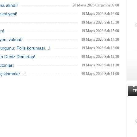
den 3'ü; Jandarma ekipleri
kararı sonrası, olay yerinin yakınında
a alındı!
ca gözaltına alındı.
yaşayan bir kişinin mezarı açılarak DNA
20 Mayıs 2026 Çarşamba 09:00
örneği alındı.
lediyesi!
19 Mayıs 2026 Salı 16:00
19 Mayıs 2026 Salı 15:30
rı!
19 Mayıs 2026 Salı 15:00
yeni vukuat!
19 Mayıs 2026 Salı 14:30
vurgunu: Polis koruması…!
19 Mayıs 2026 Salı 13:00
en Deniz Demirtaş!
19 Mayıs 2026 Salı 12:30
ltonlar!
19 Mayıs 2026 Salı 11:30
 açıklamalar…!
19 Mayıs 2026 Salı 11:00
T