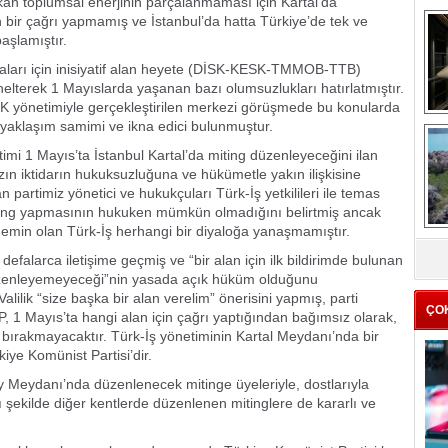
ıkan toplumsal enerjinin parçalanmaması için Kartal’da
in bir çağrı yapmamış ve İstanbul’da hatta Türkiye’de tek ve
aşlamıştır.
aları için inisiyatif alan heyete (DİSK-KESK-TMMOB-TTB)
elterek 1 Mayıslarda yaşanan bazı olumsuzlukları hatırlatmıştır.
SK yönetimiyle gerçekleştirilen merkezi görüşmede bu konularda
in yaklaşım samimi ve ikna edici bulunmuştur.
me
e
i 1 Mayıs’ta İstanbul Kartal’da miting düzenleyeceğini ilan
sızın iktidarın hukuksuzluğuna ve hükümetle yakın ilişkisine
partimiz yönetici ve hukukçuları Türk-İş yetkilileri ile temas
miting yapmasının hukuken mümkün olmadığını belirtmiş ancak
 emin olan Türk-İş herhangi bir diyaloğa yanaşmamıştır.
Z
e defalarca iletişime geçmiş ve “bir alan için ilk bildirimde bulunan
ba
üzenleyemeyeceği”nin yasada açık hüküm olduğunu
g
Valilik “size başka bir alan verelim” önerisini yapmış, parti
ÇO
KP, 1 Mayıs’ta hangi alan için çağrı yaptığından bağımsız olarak,
i bırakmayacaktır. Türk-İş yönetiminin Kartal Meydanı’nda bir
ye Komünist Partisi’dir.
y Meydanı’nda düzenlenecek mitinge üyeleriyle, dostlarıyla
Aynı şekilde diğer kentlerde düzenlenen mitinglere de kararlı ve