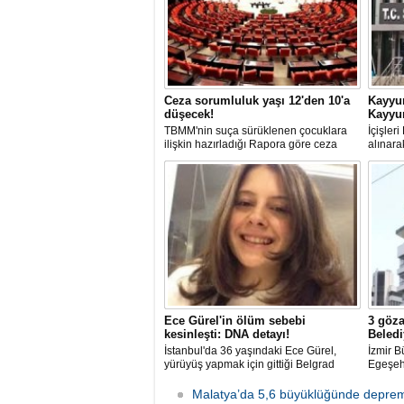
Ceza sorumluluk yaşı 12'den 10'a
Kayyu
düşecek!
Kayyum
TBMM'nin suça sürüklenen çocuklara
İçişler
ilişkin hazırladığı Rapora göre ceza
alınara
sorumluluğu yaşının; 12'den 10'a
Belediy
düşürülmesi planlanıyor.
Kayyum
Ece Gürel'in ölüm sebebi
3 göza
kesinleşti: DNA detayı!
Beledi
İstanbul'da 36 yaşındaki Ece Gürel,
İzmir B
yürüyüş yapmak için gittiği Belgrad
Egeşehi
Ormanı'nda 2 Mart 2025'te kayıplara
Teknolo
karıştı. 4 gün sonra sağ bulunan ancak
karıştı
Malatya’da 5,6 büyüklüğünde deprem