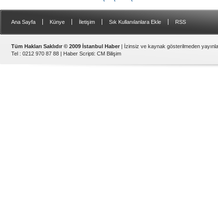
|
|
|
|
Ana Sayfa
Künye
İletişim
Sık Kullanılanlara Ekle
RSS
Tüm Hakları Saklıdır © 2009 İstanbul Haber
| İzinsiz ve kaynak gösterilmeden yayın
Tel : 0212 970 87 88 |
Haber Scripti
:
CM Bilişim