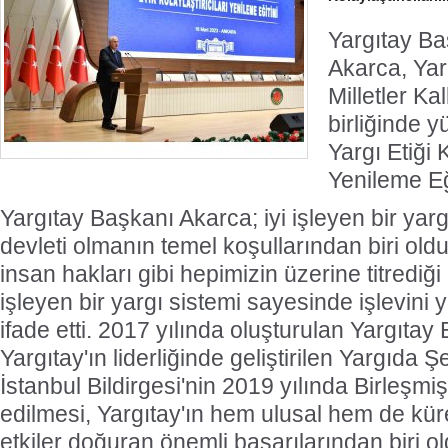
Yargıtay B
Akarca, Yar
Milletler K
birliğinde y
Yargı Etiği K
Yenileme Eği
Yargıtay Başkanı Akarca; iyi işleyen bir yar
devleti olmanın temel koşullarından biri ol
insan hakları gibi hepimizin üzerine titrediğ
işleyen bir yargı sistemi sayesinde işlevini 
ifade etti. 2017 yılında oluşturulan Yargıtay E
Yargıtay'ın liderliğinde geliştirilen Yargıda Şef
İstanbul Bildirgesi'nin 2019 yılında Birleşmiş
edilmesi, Yargıtay'ın hem ulusal hem de kü
etkiler doğuran önemli başarılarından biri 