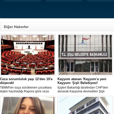
Diğer Haberler
Ceza sorumluluk yaşı 12'den 10'a
Kayyum atanan 'Kayyum'a yeni
düşecek!
Kayyum: Şişli Belediyesi!
TBMM'nin suça sürüklenen çocuklara
İçişleri Bakanlığı tarafından CHP'den
ilişkin hazırladığı Rapora göre ceza
alınarak Kayyuma devredilen Şişli
sorumluluğu yaşının; 12'den 10'a
Belediyesinde bir hafta içinde 2. kez
düşürülmesi planlanıyor.
Kayyum değişti.