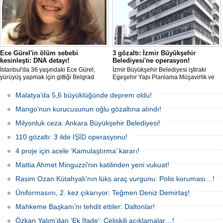
Ece Gürel'in ölüm sebebi
3 gözaltı: İzmir Büyükşehir
kesinleşti: DNA detayı!
Belediyesi'ne operasyon!
İstanbul'da 36 yaşındaki Ece Gürel,
İzmir Büyükşehir Belediyesi iştiraki
yürüyüş yapmak için gittiği Belgrad
Egeşehir Yapı Planlama Müşavirlik ve
Ormanı'nda 2 Mart 2025'te kayıplara
Teknoloji A.Ş.'ye yönelik 'İhaleye fesat
karıştı. 4 gün sonra sağ bulunan ancak
karıştırma' operasyonu düzenlendi. 4
Malatya’da 5,6 büyüklüğünde deprem oldu!
kaldırıldığı hastanede hayatını
şüpheliden 3'ü; Jandarma ekipleri
kaybeden Ece'nin ölümüyle ilgili
tarafınca gözaltına alındı.
Mango’nun kurucusunun oğlu gözaltına alındı!
soruşturma tamamlanırken, dikkat
çeken detaylar yer aldı.
Milyonluk ceza: Ankara Büyükşehir Belediyesi!
110 gözaltı: 3 ilde IŞİD operasyonu!
4 proje için acele ‘Kamulaştırma’ kararı!
Mattia Ahmet Minguzzi'nin katilinden yeni vukuat!
Rasim Ozan Kütahyalı'nın lüks araç vurgunu: Polis koruması…!
Üniformasını, 2. kez çıkarıyor: Teğmen Deniz Demirtaş!
Mahkeme Başkanı’nı tehdit ettiler: Daltonlar!
Özkan Yalım’dan ‘Ek İfade’: Çelişkili açıklamalar…!