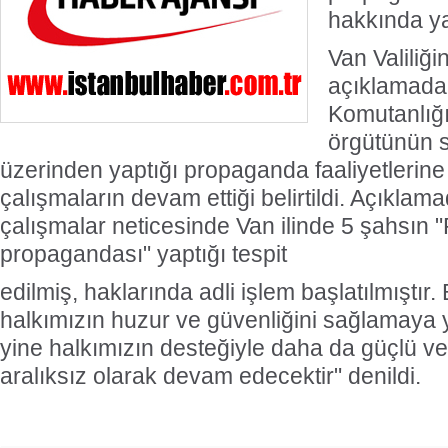
hakkında ya
Van Valiliğ
Türk Voleybolu, Avrupa ve Akdeniz'in
G
açıklamada
Komutanlığ
En Prestijli Ödül Töreninde Yeniden
örgütünün 
Onur Konuğu
üzerinden yaptığı propaganda faaliyetlerine
çalışmaların devam ettiği belirtildi. Açıklam
çalışmalar neticesinde Van ilinde 5 şahsın
propagandası" yaptığı tespit
edilmiş, haklarında adli işlem başlatılmıştır
halkımızın huzur ve güvenliğini sağlamaya 
yine halkımızın desteğiyle daha da güçlü ve 
aralıksız olarak devam edecektir" denildi.