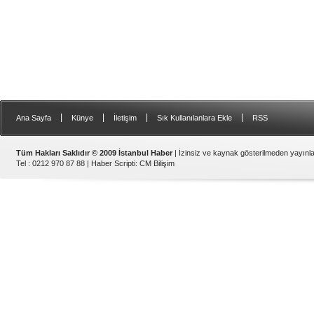
Apple'dan ürünlerine zam
TL'ye dayandı!
Apple; Türkiye'deki fiyatl
kararı aldı. Gelen zamlarl
serisinin giriş modeli; 60
dayanırken, Pro Max 18
sınırına ulaştı. Fiyat artışlar
diğer Apple ürünlerine de
|
|
|
|
Ana Sayfa
Künye
İletişim
Sık Kullanılanlara Ekle
RSS
Tüm Hakları Saklıdır © 2009 İstanbul Haber
| İzinsiz ve kaynak gösterilmeden yayın
Tel : 0212 970 87 88 |
Haber Scripti
:
CM Bilişim