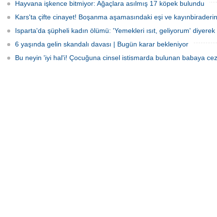
Hayvana işkence bitmiyor: Ağaçlara asılmış 17 köpek bulundu
Kars'ta çifte cinayet! Boşanma aşamasındaki eşi ve kayınbiraderini 
Isparta'da şüpheli kadın ölümü: 'Yemekleri ısıt, geliyorum' diyerek 
6 yaşında gelin skandalı davası | Bugün karar bekleniyor
Bu neyin 'iyi hal'i! Çocuğuna cinsel istismarda bulunan babaya cez
Hastane'de operasyon: ‘
Rüşvet' gözaltılar
Ondokuzmayıs Ünivers
Hastanesinde bazı Dokto
hastalardan rüşvet aldığı 
başlatılan 'Soruşturma' k
Samsun ve Ordu’da eş 
operasyon düzenlendi. Ara
Doktorun da bulunduğu 1