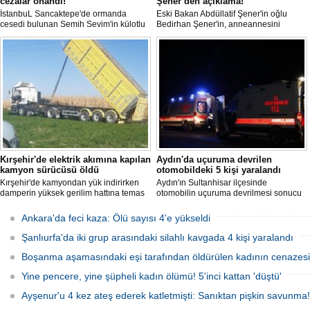
cezalar onandı!
Şener’den açıklama!
İstanbuL Sancaktepe'de ormanda
Eski Bakan Abdüllatif Şener'in oğlu
cesedi bulunan Semih Sevim'in külotlu
Bedirhan Şener'in, anneannesini
çorapla boğularak öldürüldüğü
öldürmesine ilişkin davada karar
iddiasına ilişkin sanık Seçil Çiftçi'ye
açıklandı. "Anneannem benim dünyada
verilen 'ağırlaştırılmış müebbet' ve
en sevdiğim insanlardan biridir" diyen
babası hakkındaki 'müebbet' kararı,
Bedirhan Şener'in ifadesi dikkat
istinaf mahkemesi onadı.
çekerken, Şener'e verilen ceza belli
oldu.
Kırşehir'de elektrik akımına kapılan
Aydın'da uçuruma devrilen
kamyon sürücüsü öldü
otomobildeki 5 kişi yaralandı
Kırşehir'de kamyondan yük indirirken
Aydın'ın Sultanhisar ilçesinde
damperin yüksek gerilim hattına temas
otomobilin uçuruma devrilmesi sonucu
etmesi sonucu elektrik akımına kapılan
5 kişi yaralandı.
sürücü hayatını kaybetti.
Ankara'da feci kaza: Ölü sayısı 4'e yükseldi
Şanlıurfa'da iki grup arasındaki silahlı kavgada 4 kişi yaralandı
Boşanma aşamasındaki eşi tarafından öldürülen kadının cenazesi 
Yine pencere, yine şüpheli kadın ölümü! 5'inci kattan 'düştü'
Ayşenur'u 4 kez ateş ederek katletmişti: Sanıktan pişkin savunma!