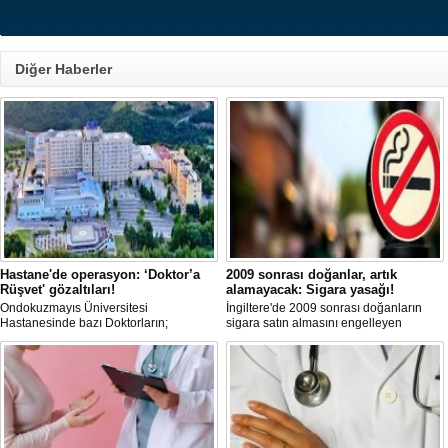
Diğer Haberler
Hastane'de operasyon: ‘Doktor’a
2009 sonrası doğanlar, artık
Rüşvet' gözaltıları!
alamayacak: Sigara yasağı!
Ondokuzmayıs Üniversitesi
İngiltere'de 2009 sonrası doğanların
Hastanesinde bazı Doktorların;
sigara satın almasını engelleyen
hastalardan rüşvet aldığı iddiasıyla
düzenleme yürürlüğe girdi.
başlatılan 'Soruşturma' kapsamında
Samsun ve Ordu’da eş zamanlı
operasyon düzenlendi. Aralarında 4
Doktorun da bulunduğu 18 şüpheli
gözaltına alındı.