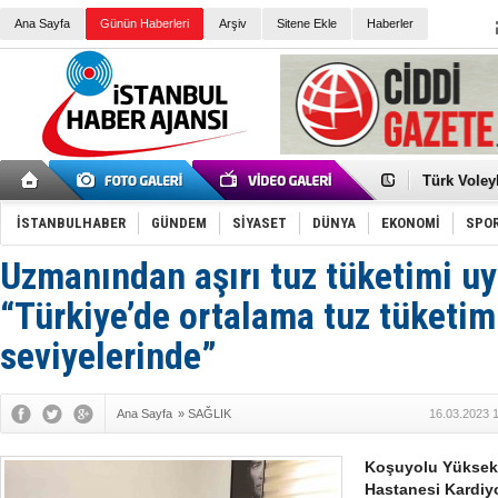
Ana Sayfa
Günün Haberleri
Arşiv
Sitene Ekle
Haberler
Elena Clem
Düşük Risk
Türk Voley
Töreninde
İkinci El M
Guguk kuş
İSTANBULHABER
GÜNDEM
SİYASET
DÜNYA
EKONOMİ
SPO
Sneaker Ay
Erkek Spor
Uzmanından aşırı tuz tüketimi uy
Bakmalısın
Tommy Hilf
Yeri
Ceza sorum
“Türkiye’de ortalama tuz tüketim
Kayyum ata
Ankara kuli
seviyelerinde”
Kemal Kılı
Erdoğan: “
'Kurultay D
Ana Sayfa
»
SAĞLIK
16.03.2023 
İtalyan Lis
Koşuyolu Yüksek 
Hastanesi Kardiy