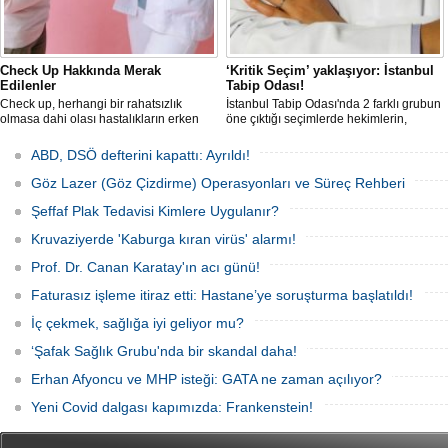
Check Up Hakkında Merak
‘Kritik Seçim’ yaklaşıyor: İstanbul
Edilenler
Tabip Odası!
Check up, herhangi bir rahatsızlık
İstanbul Tabip Odası'nda 2 farklı grubun
olmasa dahi olası hastalıkların erken
öne çıktığı seçimlerde hekimlerin,
teşhisi ve risk faktörlerinin belirlenmesi
sadece yönetimi değil, Oda’nın bundan
için yapılan kapsamlı bir sağlık
sonraki yönü de oylayacağı
ABD, DSÖ defterini kapattı: Ayrıldı!
taramasıdır. Check up randevusu
konuşuluyor. Öte yandan kulislerde,
alınarak başlayan süreçte, kişiye özel
"Meslek örgütlerinde son yıllarda
Göz Lazer (Göz Çizdirme) Operasyonları ve Süreç Rehberi
test ve muayeneler uygulanır.
yaşanan dönüşüm, tabip odalarına da
uzanır mı?" sorusunun konuşulduğu
Şeffaf Plak Tedavisi Kimlere Uygulanır?
aktarılıyor.
Kruvaziyerde 'Kaburga kıran virüs' alarmı!
Prof. Dr. Canan Karatay'ın acı günü!
Faturasız işleme itiraz etti: Hastane’ye soruşturma başlatıldı!
İç çekmek, sağlığa iyi geliyor mu?
‘Şafak Sağlık Grubu'nda bir skandal daha!
Erhan Afyoncu ve MHP isteği: GATA ne zaman açılıyor?
Yeni Covid dalgası kapımızda: Frankenstein!