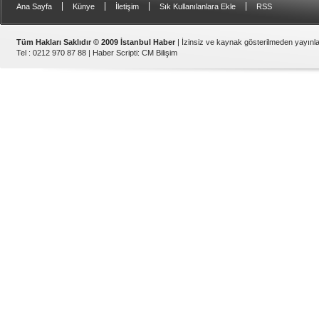
|
|
|
|
Ana Sayfa
Künye
İletişim
Sık Kullanılanlara Ekle
RSS
Tüm Hakları Saklıdır © 2009 İstanbul Haber
| İzinsiz ve kaynak gösterilmeden yayın
Tel : 0212 970 87 88 |
Haber Scripti
:
CM Bilişim