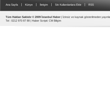
|
|
|
|
Ana Sayfa
Künye
İletişim
Sık Kullanılanlara Ekle
RSS
Tüm Hakları Saklıdır © 2009 İstanbul Haber
| İzinsiz ve kaynak gösterilmeden yayın
Tel : 0212 970 87 88 |
Haber Scripti
:
CM Bilişim