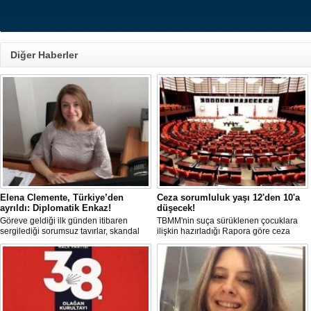
Diğer Haberler
Elena Clemente, Türkiye’den
Ceza sorumluluk yaşı 12'den 10'a
ayrıldı: Diplomatik Enkaz!
düşecek!
Göreve geldiği ilk günden itibaren
TBMM'nin suça sürüklenen çocuklara
sergilediği sorumsuz tavırlar, skandal
ilişkin hazırladığı Rapora göre ceza
kararlar ve özellikle Türk öğrencilere
sorumluluğu yaşının; 12'den 10'a
uyguladığı vize ambargosuyla tepkilerin
düşürülmesi planlanıyor.
odağında olan İtalya’nın İstanbul
Başkonsolosu Elena Clemente’nin
Türkiye’deki görevi nihayet sona erdi.