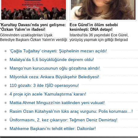
'Kurultay Davası'nda yeni gelişme:
Ece Gürel'in ölüm sebebi
‘Özkan Yalım’ın ifadesi!
kesinleşti: DNA detayı!
Görevinden uzaklaştırılan Uşak
İstanbul'da 36 yaşındaki Ece Gürel,
Belediye Başkanı Özkan Yalım'ın verdiği
yürüyüş yapmak için gittiği Belgrad
son ek ifade 'Kurultay' davası dosyasına
Ormanı'nda 2 Mart 2025'te kayıplara
girdi.
karıştı. 4 gün sonra sağ bulunan ancak
‘Çağla Tuğaltay’ cinayeti: Şüphelinin mezarı açıldı!
kaldırıldığı hastanede hayatını
kaybeden Ece'nin ölümüyle ilgili
Malatya’da 5,6 büyüklüğünde deprem oldu!
soruşturma tamamlanırken, dikkat
çeken detaylar yer aldı.
Mango’nun kurucusunun oğlu gözaltına alındı!
Milyonluk ceza: Ankara Büyükşehir Belediyesi!
110 gözaltı: 3 ilde IŞİD operasyonu!
4 proje için acele ‘Kamulaştırma’ kararı!
Mattia Ahmet Minguzzi'nin katilinden yeni vukuat!
Rasim Ozan Kütahyalı'nın lüks araç vurgunu: Polis koruması…!
Üniformasını, 2. kez çıkarıyor: Teğmen Deniz Demirtaş!
Mahkeme Başkanı’nı tehdit ettiler: Daltonlar!