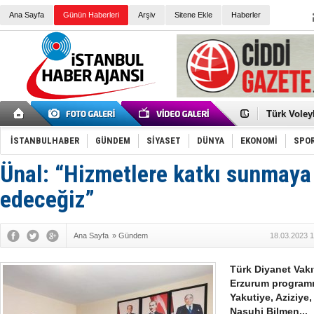
Ana Sayfa
Günün Haberleri
Arşiv
Sitene Ekle
Haberler
Elena Clem
Düşük Risk
Türk Voley
Töreninde
İkinci El M
Guguk kuş
İSTANBULHABER
GÜNDEM
SİYASET
DÜNYA
EKONOMİ
SPO
Sneaker Ay
Erkek Spor
Ünal: “Hizmetlere katkı sunmay
Bakmalısın
Tommy Hilf
Yeri
Ceza sorum
edeceğiz”
Kayyum ata
Ankara kuli
Kemal Kılı
Ana Sayfa
»
Gündem
18.03.2023 1
Erdoğan: “
'Kurultay D
İtalyan Lis
Türk Diyanet Vakı
Erzurum program
Yakutiye, Aziziye,
Nasuhi Bilmen...